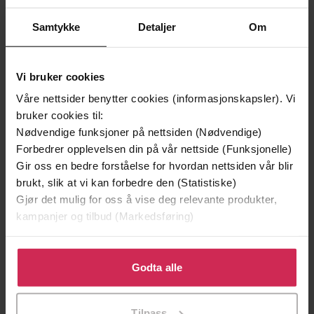
Oktober
Tonny
2022
Samtykke
Detaljer
Om
07
Vi bruker cookies
August
Lars-Petter
2022
Våre nettsider benytter cookies (informasjonskapsler). Vi
bruker cookies til:
Nødvendige funksjoner på nettsiden (Nødvendige)
23
Forbedrer opplevelsen din på vår nettside (Funksjonelle)
Mai
Gir oss en bedre forståelse for hvordan nettsiden vår blir
Monica
2022
brukt, slik at vi kan forbedre den (Statistiske)
Gjør det mulig for oss å vise deg relevante produkter,
19
kampanjer og tilbud (Markedsføring)
Mai
Karianne
2022
Klikk på «Godta alle» for å gi oss ditt samtykke til å
bruke cookies for alle disse formålene. Du kan også
Godta alle
tilpasse ditt samtykke til spesifikke formål ved å klikke
19
på «Tilpass». Du kan når som helst trekke tilbake eller
Mai
Tilpass