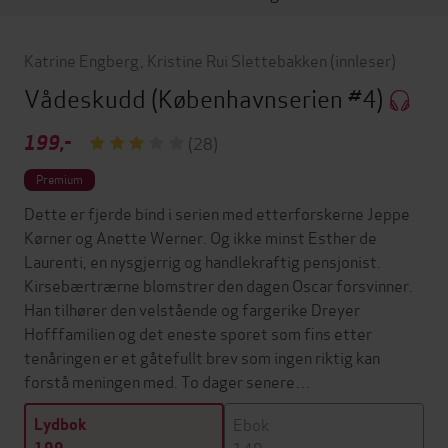
Katrine Engberg
,
Kristine Rui Slettebakken
(innleser)
Vådeskudd
(Københavnserien #4)
199,-
(28)
Premium
Dette er fjerde bind i serien med etterforskerne Jeppe
Kørner og Anette Werner. Og ikke minst Esther de
Laurenti, en nysgjerrig og handlekraftig pensjonist.
Kirsebærtrærne blomstrer den dagen Oscar forsvinner.
Han tilhører den velstående og fargerike Dreyer
Hofffamilien og det eneste sporet som fins etter
tenåringen er et gåtefullt brev som ingen riktig kan
forstå meningen med. To dager senere…
Ebok
Lydbok
149,-