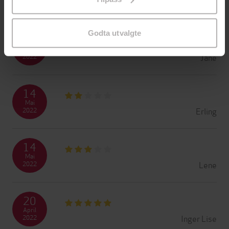
Siri
endre ditt samtykke.
2022
Godta utvalgte
15
Mai
Jane
2022
14
Mai
Erling
2022
14
Mai
Lene
2022
20
April
Inger Lise
2022