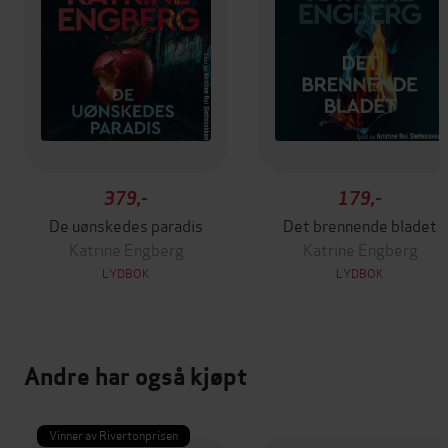
379,-
179,-
De uønskedes paradis
Det brennende bladet
Katrine Engberg
Katrine Engberg
LYDBOK
LYDBOK
Andre har også kjøpt
Vinner av Rivertonprisen