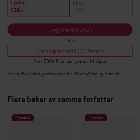
Ebok
Lydbok
159,-
129,-
Legg i handlekurven
eller
Gratis i appen med EBOK Premium
Prøv EBOK Premium gratis i 14 dager
Kan spilles i våre gratis apper for iPhone/iPad og Android
Flere bøker av samme forfatter
Premium
Premium