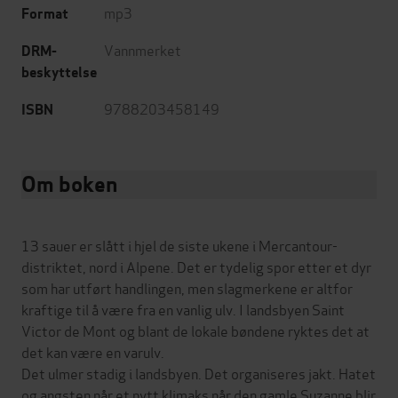
mp3
Format
Vannmerket
DRM-
beskyttelse
9788203458149
ISBN
Om boken
13 sauer er slått i hjel de siste ukene i Mercantour-
distriktet, nord i Alpene. Det er tydelig spor etter et dyr
som har utført handlingen, men slagmerkene er altfor
kraftige til å være fra en vanlig ulv. I landsbyen Saint
Victor de Mont og blant de lokale bøndene ryktes det at
det kan være en varulv.
Det ulmer stadig i landsbyen. Det organiseres jakt. Hatet
og angsten når et nytt klimaks når den gamle Suzanne blir