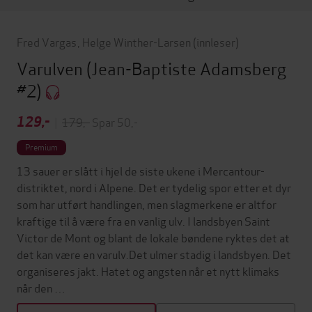
Fred Vargas
,
Helge Winther-Larsen
(innleser)
Varulven
(Jean-Baptiste Adamsberg
#2)
129,-
|
179,-
Spar 50,-
Premium
13 sauer er slått i hjel de siste ukene i Mercantour-
distriktet, nord i Alpene. Det er tydelig spor etter et dyr
som har utført handlingen, men slagmerkene er altfor
kraftige til å være fra en vanlig ulv. I landsbyen Saint
Victor de Mont og blant de lokale bøndene ryktes det at
det kan være en varulv.Det ulmer stadig i landsbyen. Det
organiseres jakt. Hatet og angsten når et nytt klimaks
når den …