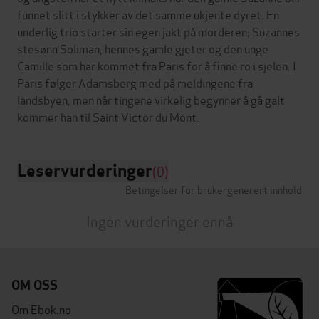
funnet slitt i stykker av det samme ukjente dyret. En
underlig trio starter sin egen jakt på morderen; Suzannes
stesønn Soliman, hennes gamle gjeter og den unge
Camille som har kommet fra Paris for å finne ro i sjelen. I
Paris følger Adamsberg med på meldingene fra
landsbyen, men når tingene virkelig begynner å gå galt
Leservurderinger
(0)
Betingelser for brukergenerert innhold
Ingen vurderinger ennå
OM OSS
Om Ebok.no