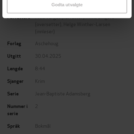
Godta utvalgte
Fred Vargas
(forfatter),
Anne Elligers
Forfattere
(oversetter),
Helge Winther-Larsen
(innleser)
Aschehoug
Forlag
30.04.2025
Utgitt
8:44
Lengde
Krim
Sjanger
Jean-Baptiste Adamsberg
Serie
2
Nummer i
serie
Bokmål
Språk