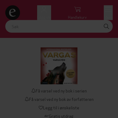
Logg inn
Handlekurv
Meny
Få varsel ved ny bok i serien
Få varsel ved ny bok av forfatteren
Legg til i ønskeliste
Gratis utdrag