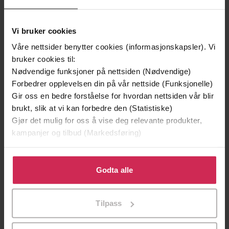
Vinner av Rivertonprisen
Vi bruker cookies
Våre nettsider benytter cookies (informasjonskapsler). Vi
bruker cookies til:
Nødvendige funksjoner på nettsiden (Nødvendige)
Forbedrer opplevelsen din på vår nettside (Funksjonelle)
Gir oss en bedre forståelse for hvordan nettsiden vår blir
brukt, slik at vi kan forbedre den (Statistiske)
Gjør det mulig for oss å vise deg relevante produkter,
kampanjer og tilbud (Markedsføring)
Klikk på «Godta alle» for å gi oss ditt samtykke til å
129,-
399,-
bruke cookies for alle disse formålene. Du kan også
Godta alle
Minnesota
Satans segl
tilpasse ditt samtykke til spesifikke formål ved å klikke
Jo Nesbø
Tom Egeland
på «Tilpass». Du kan når som helst trekke tilbake eller
LYDBOK
LYDBOK
Tilpass
endre ditt samtykke.