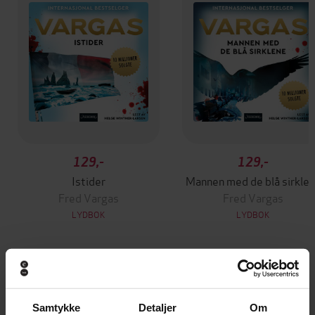
129,-
129,-
Istider
Mannen med de blå sirkle
Fred Vargas
Fred Vargas
LYDBOK
LYDBOK
Andre har også kjøpt
Samtykke
Detaljer
Om