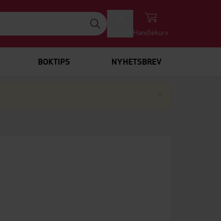
Logg inn
Handlekurv
BOKTIPS
NYHETSBREV
Lukk
×