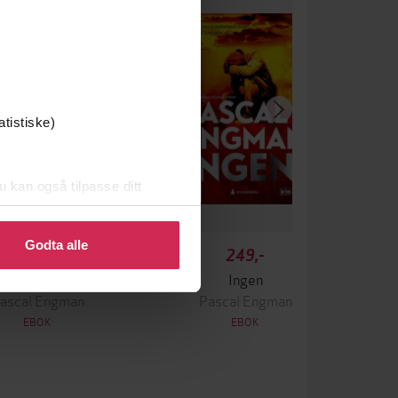
atistiske)
u kan også tilpasse ditt
 eller endre ditt samtykke.
Godta alle
349,-
249,-
Krigen
Ingen
ascal Engman
Pascal Engman
EBOK
EBOK