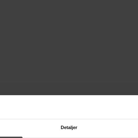
Detaljer
mium
Premium