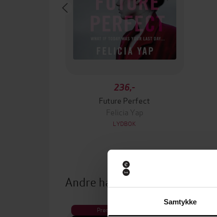
236,-
Future Perfect
Felicia Yap
LYDBOK
Andre har også kjøpt
Samtykke
Premium
Pre