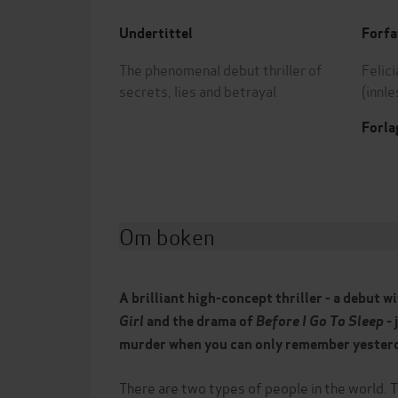
Undertittel
Forfa
The phenomenal debut thriller of
Felic
secrets, lies and betrayal
(innle
Forla
Om boken
A brilliant high-concept thriller - a debut wi
Girl
and the drama of
Before I Go To Sleep
-
murder when you can only remember yester
There are two types of people in the world. 