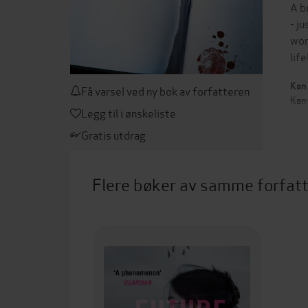
A b
- j
wor
lif
Kan 
Få varsel ved ny bok av forfatteren
Kan
Legg til i ønskeliste
Gratis utdrag
Flere bøker av samme forfat