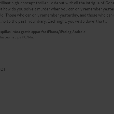
rilliant high-concept thriller - a debut with all the intrigue of G
ust how do you solve a murder when you can only remember yeste
ld. Those who can only remember yesterday, and those who can a
eline to the past: your diary. Each night, you write down the t…
spilles i våre gratis apper for iPhone/iPad og Android
 lastes ned på PC/Mac
ter