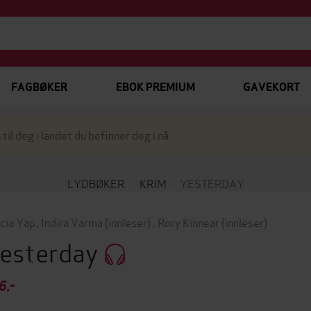
FAGBØKER
EBOK PREMIUM
GAVEKORT
 til deg i landet du befinner deg i nå.
LYDBØKER
KRIM
YESTERDAY
icia Yap
,
Indira Varma
(innleser)
,
Rory Kinnear
(innleser)
esterday
6,-