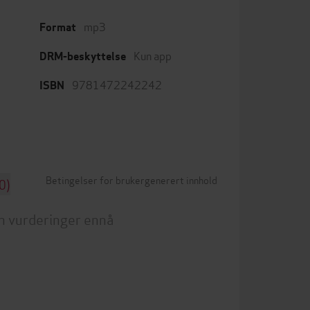
mp3
Format
Kun app
DRM-beskyttelse
9781472242242
ISBN
Betingelser for brukergenerert innhold
0)
n vurderinger ennå