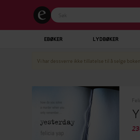
EBØKER
LYDBØKER
Vi har dessverre ikke tillatelse til å selge boken
Fel
Y
23