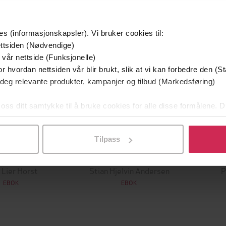
g på tilbud
es (informasjonskapsler). Vi bruker cookies til:
ttsiden (Nødvendige)
 vår nettside (Funksjonelle)
r hvordan nettsiden vår blir brukt, slik at vi kan forbedre den (St
 deg relevante produkter, kampanjer og tilbud (Markedsføring)
 oss ditt samtykke til å bruke cookies for alle disse formålene. D
l ved å klikke på «Tilpass». Du kan når som helst trekke tilbake
Tilpass
349,-
149,-
Utskudd
En lykkelig familie
 Lier Horst
Stian Hjelvin Andersen
P
EBOK
EBOK