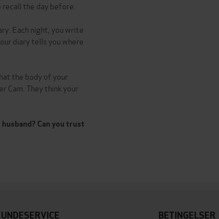
recall the day before.
ary. Each night, you write
our diary tells you where
that the body of your
er Cam. They think your
r husband? Can you trust
KUNDESERVICE
BETINGELSER