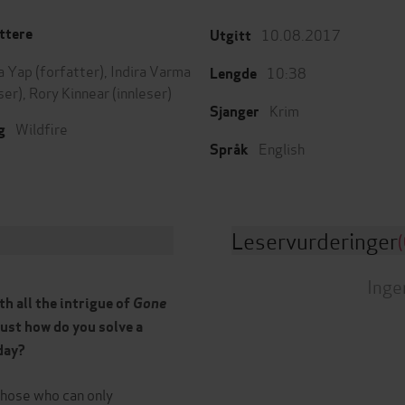
10.08.2017
ttere
Utgitt
ia Yap
(forfatter),
Indira Varma
10:38
Lengde
ser),
Rory Kinnear
(innleser)
Krim
Sjanger
Wildfire
g
English
Språk
Leservurderinger
(
Inge
th all the intrigue of
Gone
just how do you solve a
day?
Those who can only