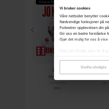
Vinner av Rivertonprisen
Første gan
Vi bruker cookies
Våre nettsider benytter cooki
Nødvendige funksjoner på ne
Forbedrer opplevelsen din på
Gir oss en bedre forståelse fo
Gjør det mulig for oss å vise
Klikk på «Godta alle» for å gi
samtykke til spesifikke formå
Godta utvalgte
199,-
Minnesota
Jo Nesbø
Jørn
EBOK