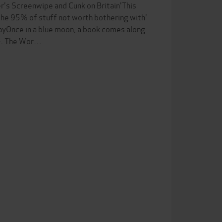
r's Screenwipe and Cunk on Britain'This
the 95% of stuff not worth bothering with'
ayOnce in a blue moon, a book comes along
84. The Wor…