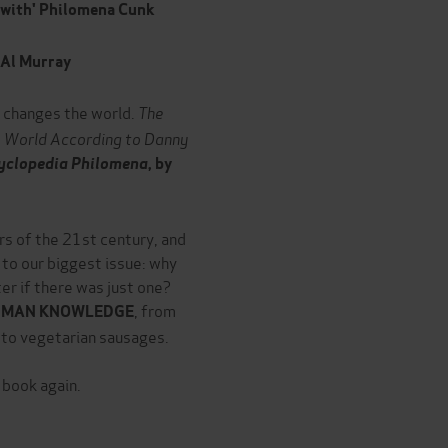
 with' Philomena Cunk
 Al Murray
t changes the world.
The
 World According to Danny
cyclopedia Philomena
, by
rs of the 21st century, and
 to our biggest issue: why
er if there was just one?
, from
UMAN KNOWLEDGE
s
to vegetarian sausages.
 book again.