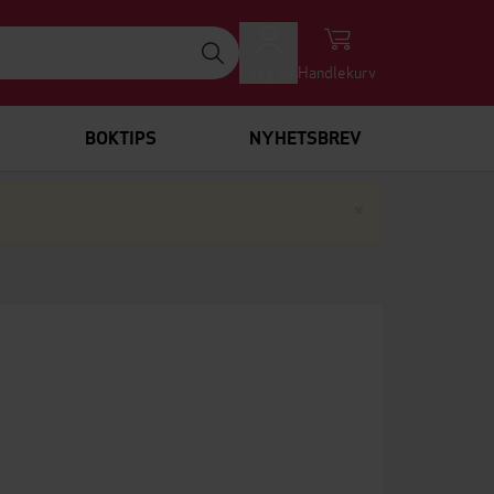
Logg inn
Handlekurv
BOKTIPS
NYHETSBREV
Lukk
×