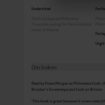
Undertittel
Forfa
The Encyclopedia Philomena -
Philo
'Essential reading for these slipshod
Philo
times' Al Murray
Forla
Utgit
Om boken
Read by Diane Morgan as Philomena Cunk, th
Brooker's
Screenwipe
and
Cunk on Britain
'This book is great because it covers everyt