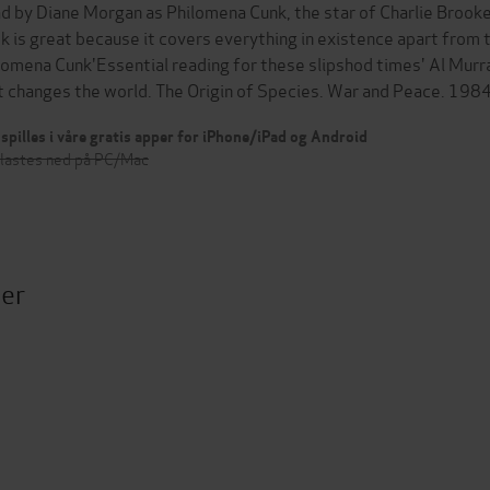
d by Diane Morgan as Philomena Cunk, the star of Charlie Brooke
k is great because it covers everything in existence apart from 
lomena Cunk'Essential reading for these slipshod times' Al Murr
t changes the world. The Origin of Species. War and Peace. 19
spilles i våre gratis apper for iPhone/iPad og Android
 lastes ned på PC/Mac
ter