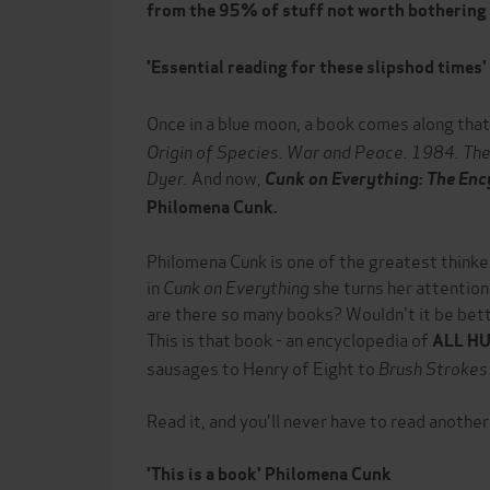
from the 95% of stuff not worth bothering
'Essential reading for these slipshod times'
Once in a blue moon, a book comes along tha
Origin of Species.
War and Peace. 1984. The
Dyer.
And now,
Cunk on Everything: The En
Philomena Cunk.
Philomena Cunk is one of the greatest thinke
in
Cunk on Everything
she turns her attention
are there so many books? Wouldn't it be bett
This is that book - an encyclopedia of
ALL H
sausages to Henry of Eight to
Brush Stroke
Read it, and you'll never have to read another
'This is a book' Philomena Cunk