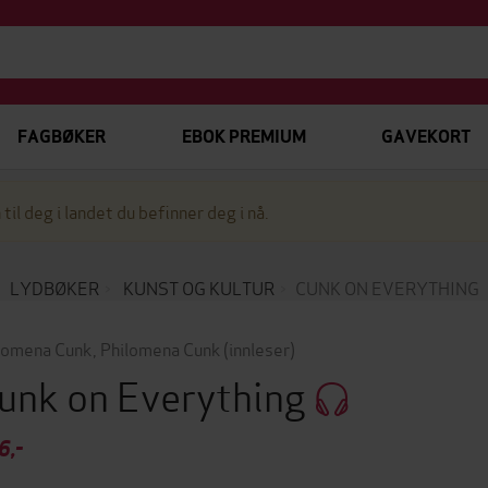
FAGBØKER
EBOK PREMIUM
GAVEKORT
 til deg i landet du befinner deg i nå.
LYDBØKER
KUNST OG KULTUR
CUNK ON EVERYTHING
lomena Cunk
,
Philomena Cunk
(innleser)
unk on Everything
6,-