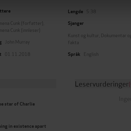
5:38
ttere
Lengde
mena Cunk
(forfatter),
Sjanger
mena Cunk
(innleser)
Kunst og kultur
,
Dokumentar o
John Murray
fakta
g
01.11.2018
English
t
Språk
Leservurderinger
(
Inge
e star of Charlie
hing in existence apart