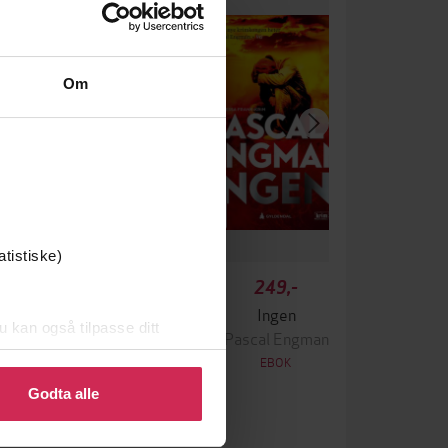
Om
atistiske)
349,-
249,-
Krigen
Ingen
u kan også tilpasse ditt
ascal Engman
Pascal Engman
 eller endre ditt samtykke.
EBOK
EBOK
Godta alle