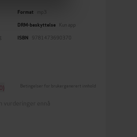
mp3
Format
Kun app
DRM-beskyttelse
g
9781473690370
ISBN
Betingelser for brukergenerert innhold
0)
n vurderinger ennå