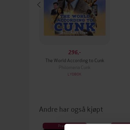
296,-
The World According to Cunk
Philomena Cunk
LYDBOK
Andre har også kjøpt
Premium
Pre