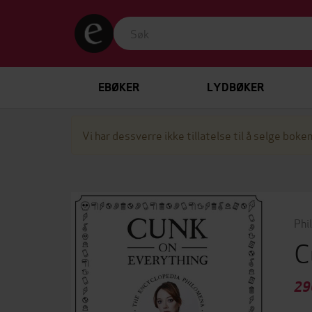
EBØKER
LYDBØKER
Vi har dessverre ikke tillatelse til å selge boken
Phi
C
29