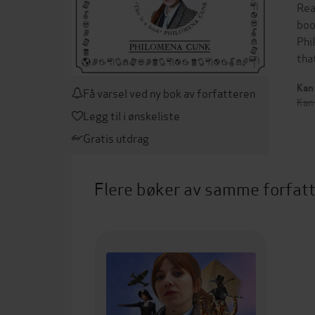
Rea
boo
Phi
tha
Kan 
Få varsel ved ny bok av forfatteren
Kan
Legg til i ønskeliste
Gratis utdrag
Flere bøker av samme forfat