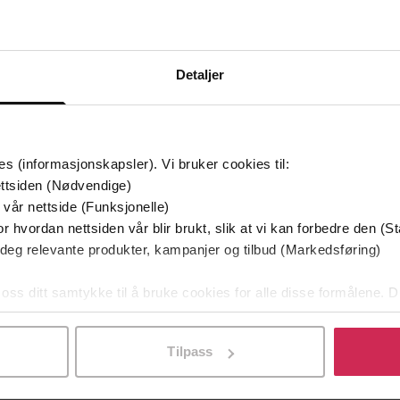
g på tilbud
Detaljer
es (informasjonskapsler). Vi bruker cookies til:
ttsiden (Nødvendige)
 vår nettside (Funksjonelle)
r hvordan nettsiden vår blir brukt, slik at vi kan forbedre den (St
 deg relevante produkter, kampanjer og tilbud (Markedsføring)
349,-
149,-
Utskudd
En lykkelig familie
 oss ditt samtykke til å bruke cookies for alle disse formålene. D
 Lier Horst
Stian Hjelvin Andersen
P
l ved å klikke på «Tilpass». Du kan når som helst trekke tilbake
EBOK
EBOK
Tilpass