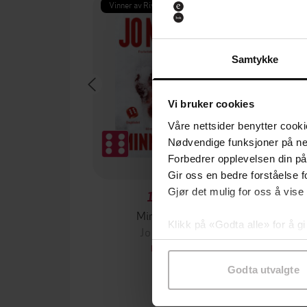
Vinner av Rivertonprisen
Første gan
Samtykke
Vi bruker cookies
Våre nettsider benytter cooki
Nødvendige funksjoner på ne
Forbedrer opplevelsen din på
Gir oss en bedre forståelse fo
Gjør det mulig for oss å vise
199,-
Minnesota
Klikk på «Godta alle» for å gi
Jo Nesbø
Jørn
samtykke til spesifikke formå
EBOK
Godta utvalgte