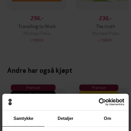
296,-
236,-
Travelling to Work
The truth
Michael Palin
Michael Palin
LYDBOK
LYDBOK
Andre har også kjøpt
Premium
Premium
Vinner av Rivertonprisen
Første gang på tilbud
Samtykke
Detaljer
Om