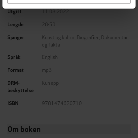
11.08.2022
Utgitt
28:50
Lengde
Kunst og kultur
,
Biografier
,
Dokumentar
Sjanger
og fakta
English
Språk
mp3
Format
Kun app
DRM-
beskyttelse
9781474620710
ISBN
Om boken