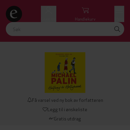
Logg inn
Handlekurv
Meny
Få varsel ved ny bok av forfatteren
Legg til i ønskeliste
Gratis utdrag