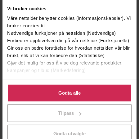
Vi bruker cookies
Våre nettsider benytter cookies (informasjonskapsler). Vi
bruker cookies til:
Nødvendige funksjoner på nettsiden (Nødvendige)
Forbedrer opplevelsen din på vår nettside (Funksjonelle)
129,-
129,-
Gir oss en bedre forståelse for hvordan nettsiden vår blir
Minnesota
Utskudd
brukt, slik at vi kan forbedre den (Statistiske)
Jo Nesbø
Jørn Lier Horst
Gjør det mulig for oss å vise deg relevante produkter,
kampanjer og tilbud (Markedsføring)
EBOK
EBOK
Klikk på «Godta alle» for å gi oss ditt samtykke til å
bruke cookies for alle disse formålene. Du kan også
Godta alle
tilpasse ditt samtykke til spesifikke formål ved å klikke
Diaries 1980-1988 (Volume Two)
Undertittel
på «Tilpass». Du kan når som helst trekke tilbake eller
Tilpass
endre ditt samtykke.
Michael Palin
(forfatter),
Michael Palin
Forfattere
(innleser)
Godta utvalgte
Weidenfeld & Nicolson
Forlag