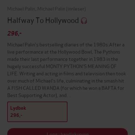
Michael Palin
,
Michael Palin
(innleser)
Halfway To Hollywood
296,-
Michael Palin's bestselling diaries of the 1980s.After a
live performance at the Hollywood Bowl, The Pythons
made their last performance together in 1983 in the
hugely successful MONTY PYTHON'S MEANING OF
LIFE. Writing and acting in films and television then took
over much of Michael's life, culminating in the smash hit
A FISH CALLED WANDA (for which he won a BAFTA for
Best Supporting Actor), and…
Lydbok
296,-
Legg i handlekurven