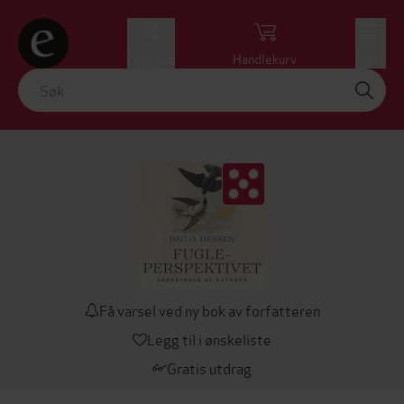
Logg inn
Handlekurv
Meny
Få varsel ved ny bok av forfatteren
Legg til i ønskeliste
Gratis utdrag