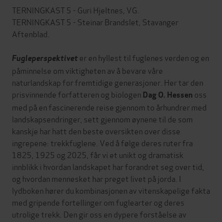
TERNINGKAST 5 - Guri Hjeltnes, VG.
TERNINGKAST 5 - Steinar Brandslet, Stavanger
Aftenblad.
er en hyllest til fuglenes verden og en
Fugleperspektivet
påminnelse om viktigheten av å bevare våre
naturlandskap for fremtidige generasjoner. Her tar den
prisvinnende forfatteren og biologen
oss
Dag O. Hessen
med på en fascinerende reise gjennom to århundrer med
landskapsendringer, sett gjennom øynene til de som
kanskje har hatt den beste oversikten over disse
ingrepene: trekkfuglene. Ved å følge deres ruter fra
1825, 1925 og 2025, får vi et unikt og dramatisk
innblikk i hvordan landskapet har forandret seg over tid,
og hvordan mennesket har preget livet på jorda. I
lydboken hører du kombinasjonen av vitenskapelige fakta
med gripende fortellinger om fuglearter og deres
utrolige trekk. Den gir oss en dypere forståelse av