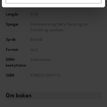
12.09.2025
Utgitt
8:56
Lengde
Dokumentar og fakta
,
Natur og dyr
,
Sjanger
Politikk og samfunn
Bokmål
Språk
mp3
Format
Vannmerket
DRM-
beskyttelse
9788202894771
ISBN
Om boken