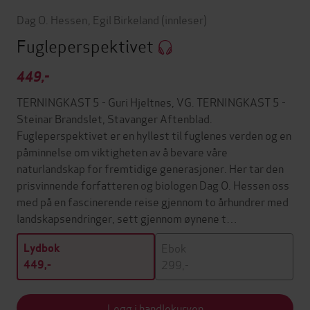
Dag O. Hessen
,
Egil Birkeland
(innleser)
Fugleperspektivet
449,-
TERNINGKAST 5 - Guri Hjeltnes, VG. TERNINGKAST 5 -
Steinar Brandslet, Stavanger Aftenblad.
Fugleperspektivet er en hyllest til fuglenes verden og en
påminnelse om viktigheten av å bevare våre
naturlandskap for fremtidige generasjoner. Her tar den
prisvinnende forfatteren og biologen Dag O. Hessen oss
med på en fascinerende reise gjennom to århundrer med
landskapsendringer, sett gjennom øynene t…
Ebok
Lydbok
299,-
449,-
Legg i handlekurven