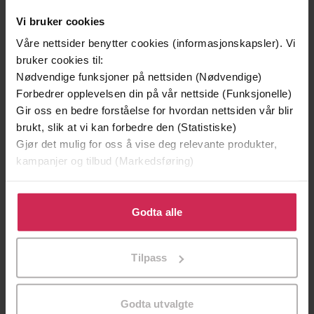
Vi bruker cookies
Våre nettsider benytter cookies (informasjonskapsler). Vi
bruker cookies til:
Nødvendige funksjoner på nettsiden (Nødvendige)
299,-
Forbedrer opplevelsen din på vår nettside (Funksjonelle)
Jegerprøven
Gir oss en bedre forståelse for hvordan nettsiden vår blir
Thor Olav Moen
brukt, slik at vi kan forbedre den (Statistiske)
Gjør det mulig for oss å vise deg relevante produkter,
LYDBOK
kampanjer og tilbud (Markedsføring)
Klikk på «Godta alle» for å gi oss ditt samtykke til å
bruke cookies for alle disse formålene. Du kan også
Godta alle
erobringen av naturen
Undertittel
tilpasse ditt samtykke til spesifikke formål ved å klikke
på «Tilpass». Du kan når som helst trekke tilbake eller
Dag O. Hessen
(forfatter),
Egil Birkeland
Forfattere
Tilpass
endre ditt samtykke.
(innleser)
Cappelen Damm
Forlag
Godta utvalgte