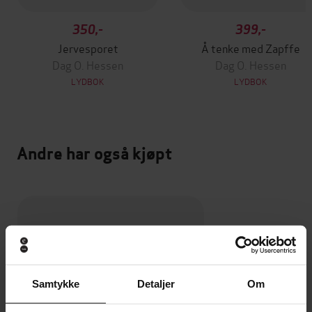
350,-
399,-
Jervesporet
Å tenke med Zapffe
Dag O. Hessen
Dag O. Hessen
LYDBOK
LYDBOK
Andre har også kjøpt
Samtykke
Detaljer
Om