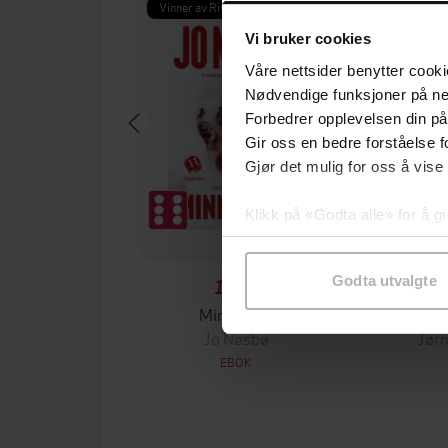
Vinner av Rivertonprisen
Første gan
Vi bruker cookies
Våre nettsider benytter cooki
Nødvendige funksjoner på ne
Forbedrer opplevelsen din på
Gir oss en bedre forståelse fo
Gjør det mulig for oss å vise
Klikk på «Godta alle» for å gi
samtykke til spesifikke formå
Godta utvalgte
199,-
Minnesota
Jo Nesbø
Jørn
EBOK