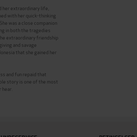
her extraordinary life,
hed with her quick-thinking
. She was a close companion
ng in both the tragedies
the extraordinary friendship
giving and savage
onesia that she gained her
ss and fun repaid that
ble story is one of the most
r hear.