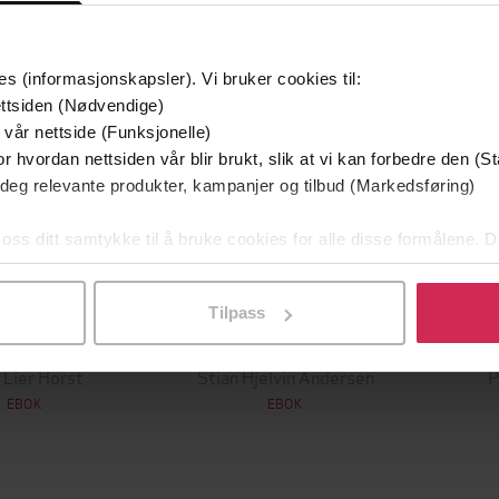
g på tilbud
es (informasjonskapsler). Vi bruker cookies til:
ttsiden (Nødvendige)
 vår nettside (Funksjonelle)
r hvordan nettsiden vår blir brukt, slik at vi kan forbedre den (St
 deg relevante produkter, kampanjer og tilbud (Markedsføring)
 oss ditt samtykke til å bruke cookies for alle disse formålene. D
l ved å klikke på «Tilpass». Du kan når som helst trekke tilbake
Tilpass
349,-
149,-
Utskudd
En lykkelig familie
 Lier Horst
Stian Hjelvin Andersen
P
EBOK
EBOK