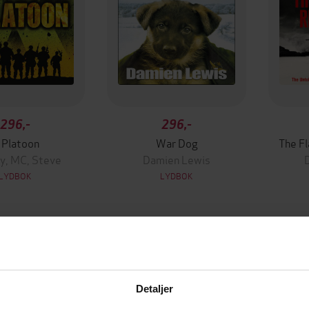
296,-
296,-
 Platoon
War Dog
The F
y, MC, Steve
Damien Lewis
LYDBOK
LYDBOK
Detaljer
mium
Premium