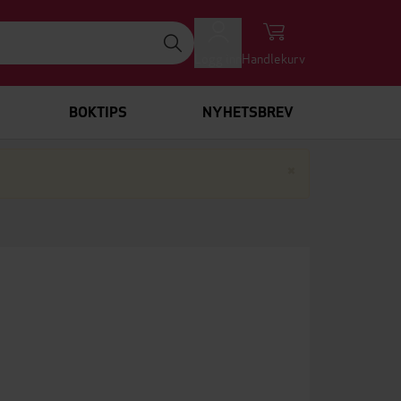
Logg inn
Handlekurv
BOKTIPS
NYHETSBREV
Lukk
×