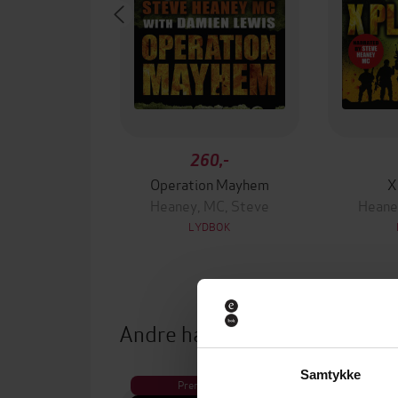
260,-
Operation Mayhem
X
Heaney, MC, Steve
Heane
LYDBOK
Andre har også kjøpt
Samtykke
Premium
Pre