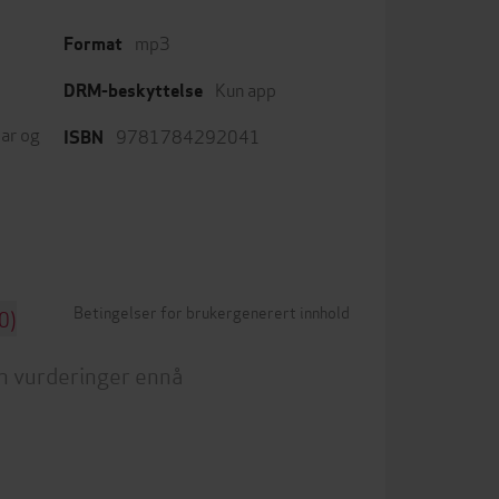
mp3
Format
Kun app
DRM-beskyttelse
ar og
9781784292041
ISBN
Betingelser for brukergenerert innhold
0)
n vurderinger ennå