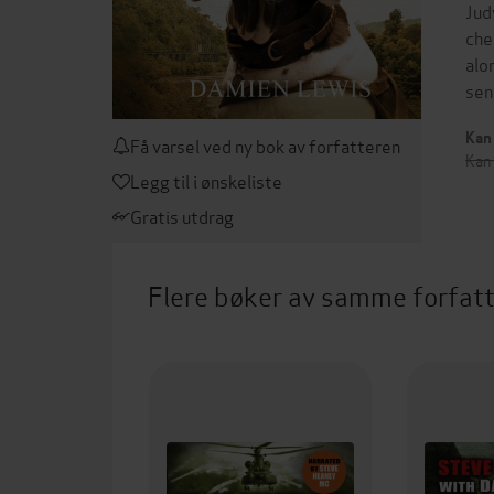
Jud
che
alo
sen
Kan 
Få varsel ved ny bok av forfatteren
Kan
Legg til i ønskeliste
Gratis utdrag
Flere bøker av samme forfat