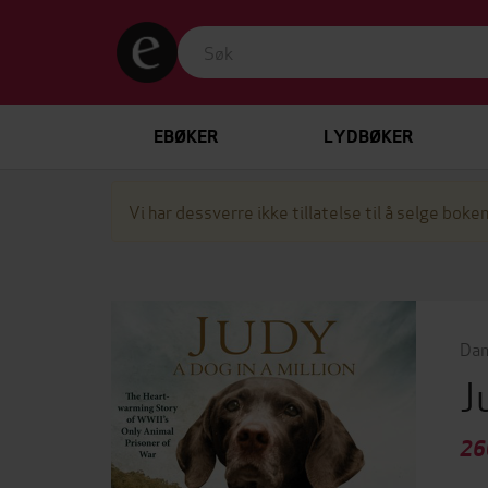
EBØKER
LYDBØKER
Vi har dessverre ikke tillatelse til å selge boken
Dam
J
26