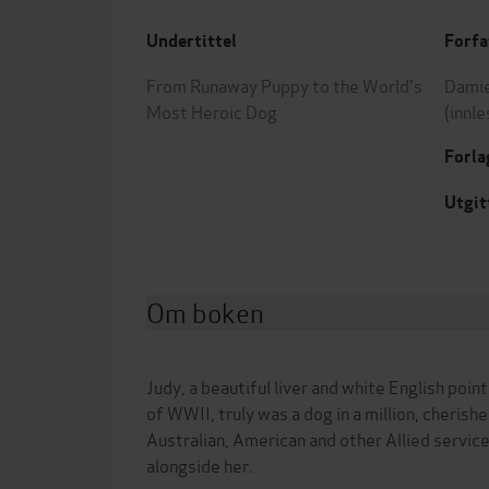
Undertittel
Forfa
From Runaway Puppy to the World's
Damie
Most Heroic Dog
(innle
Forla
Utgit
Om boken
Judy, a beautiful liver and white English poi
of WWII, truly was a dog in a million, cherish
Australian, American and other Allied servi
alongside her.