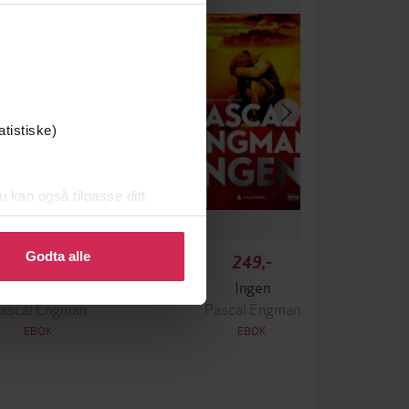
atistiske)
u kan også tilpasse ditt
 eller endre ditt samtykke.
Godta alle
349,-
249,-
Krigen
Ingen
ascal Engman
Pascal Engman
EBOK
EBOK