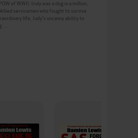
 POW of WWII, truly was a dog in a million,
 Allied servicemen who fought to survive
ordinary life, Judy's uncanny ability to
ng …