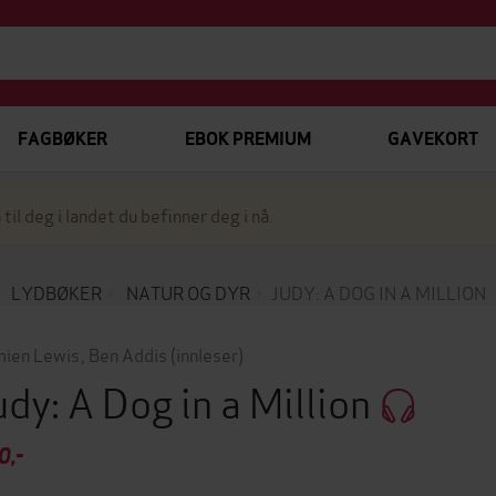
FAGBØKER
EBOK PREMIUM
GAVEKORT
 til deg i landet du befinner deg i nå.
LYDBØKER
NATUR OG DYR
JUDY: A DOG IN A MILLION
ien Lewis
,
Ben Addis
(innleser)
udy: A Dog in a Million
0,-