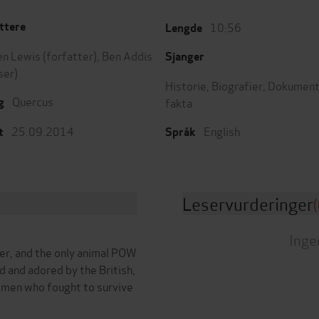
10:56
ttere
Lengde
n Lewis
(forfatter),
Ben Addis
Sjanger
ser)
Historie
,
Biografier
,
Dokument
Quercus
fakta
g
25.09.2014
English
t
Språk
Leservurderinger
(
Inge
nter, and the only animal POW
ed and adored by the British,
cemen who fought to survive