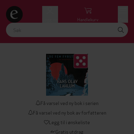
Logg inn
Handlekurv
Meny
Få varsel ved ny bok i serien
Få varsel ved ny bok av forfatteren
Legg til i ønskeliste
Gratis utdrag