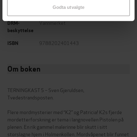
Godta utvalgte
mp3
Format
Vannmerket
DRM-
beskyttelse
9788202401443
ISBN
Om boken
TERNINGKAST 5 – Sven Gjeruldsen,
Tvedestrandsposten.
Flere mordmysterier med “K2” og Patricia! K2s fjerde
mordetterforskning er tema i langnovellen Pistolen på
plenen. En rik gammel malerinne blir skutt i sitt
storslagne hjem i Holmenkollen. Mordvåpenet blir funnet