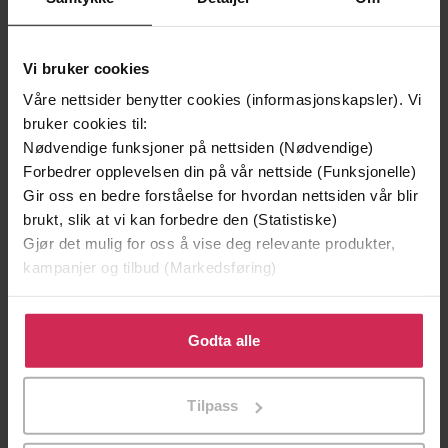
tre mordfortellinger
Undertittel
Vi bruker cookies
Hans Olav Lahlum
(forfatter),
Nils
Forfattere
Våre nettsider benytter cookies (informasjonskapsler). Vi
Nordberg
(innleser)
bruker cookies til:
Nødvendige funksjoner på nettsiden (Nødvendige)
Cappelen Damm
Forlag
Forbedrer opplevelsen din på vår nettside (Funksjonelle)
Gir oss en bedre forståelse for hvordan nettsiden vår blir
16.11.2012
Utgitt
brukt, slik at vi kan forbedre den (Statistiske)
8:24
Gjør det mulig for oss å vise deg relevante produkter,
Lengde
kampanjer og tilbud (Markedsføring)
Skjønnlitteratur
,
Noveller
,
Krim
Sjanger
Klikk på «Godta alle» for å gi oss ditt samtykke til å
K2 og Patricia
Serie
bruke cookies for alle disse formålene. Du kan også
Godta alle
tilpasse ditt samtykke til spesifikke formål ved å klikke
4
Nummer i
på «Tilpass». Du kan når som helst trekke tilbake eller
serie
Tilpass
endre ditt samtykke.
Bokmål
Språk