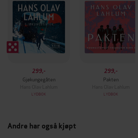
299,-
299,-
Gjøkungegåten
Pakten
Hans Olav Lahlum
Hans Olav Lahlum
LYDBOK
LYDBOK
Andre har også kjøpt