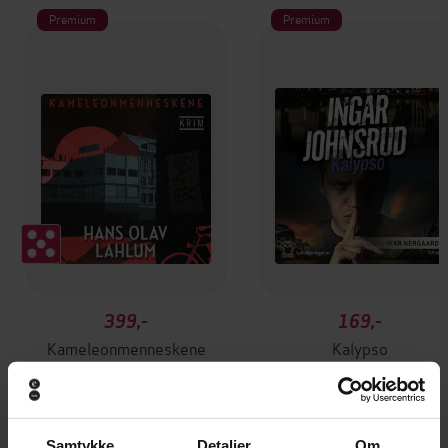
Premium
Premium
399,-
169,-
Kameleonmenneskene
Kalypso
Hans Olav Lahlum
Ingar Johnsrud
LYDBOK
LYDBOK
Samtykke
Detaljer
Om