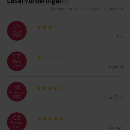
Leservurderinger
(7)
Betingelser for brukergenerert innhold
15
August
Lis
2022
17
Mars
hannah
2022
30
November
Knut Erik
2021
03
Februar
Gunnar
2021