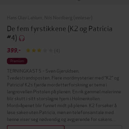
Hans Olav Lahlum
,
Nils Nordberg
(innleser)
De fem fyrstikkene
(K2 og Patricia
#4)
399,-
(4)
Premium
TERNINGKAST 5 – Sven Gjeruldsen,
Tvedestrandsposten. Flere mordmysterier med “K2” og
Patricia! K2s fjerde mordetterforskning er tema i
langnovellen Pistolen på plenen. En rik gammel malerinne
blir skutt i sitt storslagne hjem i Holmenkollen.
Mordvåpenet blir funnet midt på plenen. K2 forsøker å
løse saken uten Patricia, men en telefonsamtale med
henne viser seg nødvendig og avgjørende for sakens…