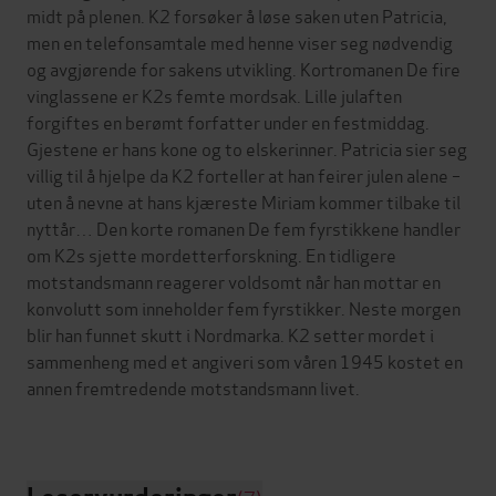
midt på plenen. K2 forsøker å løse saken uten Patricia,
men en telefonsamtale med henne viser seg nødvendig
og avgjørende for sakens utvikling. Kortromanen De fire
vinglassene er K2s femte mordsak. Lille julaften
forgiftes en berømt forfatter under en festmiddag.
Gjestene er hans kone og to elskerinner. Patricia sier seg
villig til å hjelpe da K2 forteller at han feirer julen alene –
uten å nevne at hans kjæreste Miriam kommer tilbake til
nyttår… Den korte romanen De fem fyrstikkene handler
om K2s sjette mordetterforskning. En tidligere
motstandsmann reagerer voldsomt når han mottar en
konvolutt som inneholder fem fyrstikker. Neste morgen
blir han funnet skutt i Nordmarka. K2 setter mordet i
sammenheng med et angiveri som våren 1945 kostet en
annen fremtredende motstandsmann livet.