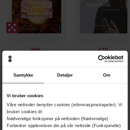
399,-
179,-
Den andre sida av elva
Kjærleik og det som likna
Therese Tungen
Therese Tungen
LYDBOK
LYDBOK
Samtykke
Detaljer
Om
Vi bruker cookies
Andre har også kjøpt
Våre nettsider benytter cookies (informasjonskapsler). Vi
bruker cookies til:
Nødvendige funksjoner på nettsiden (Nødvendige)
Premium
Forbedrer opplevelsen din på vår nettside (Funksjonelle)