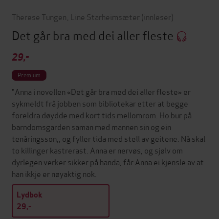
Therese Tungen
,
Line Starheimsæter
(innleser)
Det går bra med dei aller fleste
29,-
Premium
"Anna i novellen «Det går bra med dei aller fleste» er
sykmeldt frå jobben som bibliotekar etter at begge
foreldra døydde med kort tids mellomrom. Ho bur på
barndomsgarden saman med mannen sin og ein
tenåringsson,, og fyller tida med stell av geitene. Nå skal
to killinger kastrerast. Anna er nervøs, og sjølv om
dyrlegen verker sikker på handa, får Anna ei kjensle av at
han ikkje er nøyaktig nok.
Lydbok
29,-