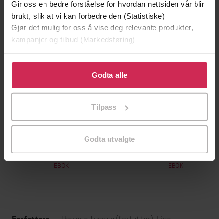
Gir oss en bedre forståelse for hvordan nettsiden vår blir
brukt, slik at vi kan forbedre den (Statistiske)
Gjør det mulig for oss å vise deg relevante produkter,
kampanjer og tilbud (Markedsføring)
Klikk på «Godta alle» for å gi oss ditt samtykke til å
bruke cookies for alle disse formålene. Du kan også
Godta alle
tilpasse ditt samtykke til spesifikke formål ved å klikke
på «Tilpass». Du kan når som helst trekke tilbake eller
Tilpass
endre ditt samtykke.
149,-
199,-
Godta utvalgte
Jenta som ble igjen
Tante Ulrikkes vei
Jojo Moyes
Zeshan Shakar
EBOK
EBOK
Therese Tungen
(forfatter),
Line
Forfattere