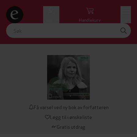
Logg inn
Handlekurv
Meny
Få varsel ved ny bok av forfatteren
Legg til i ønskeliste
Gratis utdrag