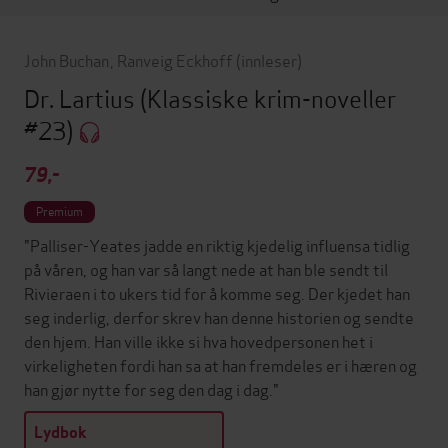
John Buchan
,
Ranveig Eckhoff
(innleser)
Dr. Lartius
(Klassiske krim-noveller
#23)
79,-
Premium
"Palliser-Yeates jadde en riktig kjedelig influensa tidlig
på våren, og han var så langt nede at han ble sendt til
Rivieraen i to ukers tid for å komme seg. Der kjedet han
seg inderlig, derfor skrev han denne historien og sendte
den hjem. Han ville ikke si hva hovedpersonen het i
virkeligheten fordi han sa at han fremdeles er i hæren og
han gjør nytte for seg den dag i dag."
Lydbok