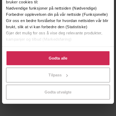
bruker cookies til:
Vinner av Rivertonprisen
Første gang på tilbud
Nødvendige funksjoner på nettsiden (Nødvendige)
Forbedrer opplevelsen din på vår nettside (Funksjonelle)
Gir oss en bedre forståelse for hvordan nettsiden vår blir
brukt, slik at vi kan forbedre den (Statistiske)
Gjør det mulig for oss å vise deg relevante produkter,
kampanjer og tilbud (Markedsføring)
Klikk på «Godta alle» for å gi oss ditt samtykke til å
bruke cookies for alle disse formålene. Du kan også
Godta alle
tilpasse ditt samtykke til spesifikke formål ved å klikke
på «Tilpass». Du kan når som helst trekke tilbake eller
Tilpass
199,-
349,-
endre ditt samtykke.
Minnesota
Utskudd
Jo Nesbø
Jørn Lier Horst
Godta utvalgte
EBOK
EBOK