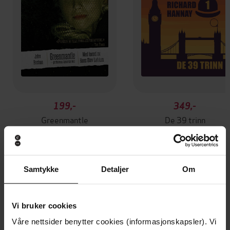
199,-
349,-
Greenmantle
De 39 trinn
John Buchan
John Buchan
LYDBOK
LYDBOK
Samtykke
Detaljer
Om
Andre har også kjøpt
Vi bruker cookies
Våre nettsider benytter cookies (informasjonskapsler). Vi
Premium
Premium