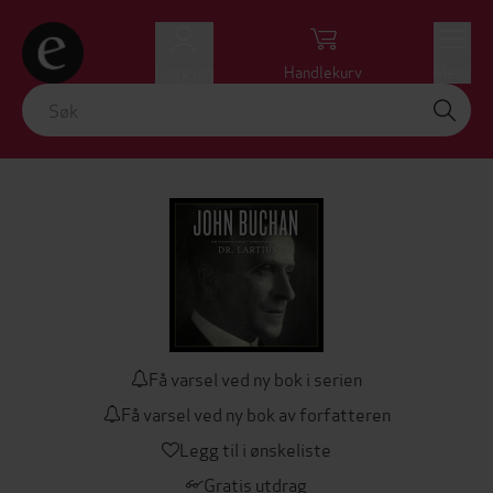
Logg inn
Handlekurv
Meny
Få varsel ved ny bok i serien
Få varsel ved ny bok av forfatteren
Legg til i ønskeliste
Gratis utdrag