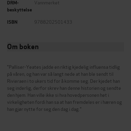
Vannmerket
DRM-
beskyttelse
9788202501433
ISBN
Om boken
"Palliser-Yeates jadde en riktig kjedelig influensa tidlig
på våren, og han var så langt nede at han ble sendt til
Rivieraen i to ukers tid for å komme seg. Der kjedet han
seg inderlig, derfor skrev han denne historien og sendte
den hjem. Han ville ikke si hva hovedpersonen het i
virkeligheten fordi han sa at han fremdeles er i hæren og
han gjør nytte for seg den dag i dag."