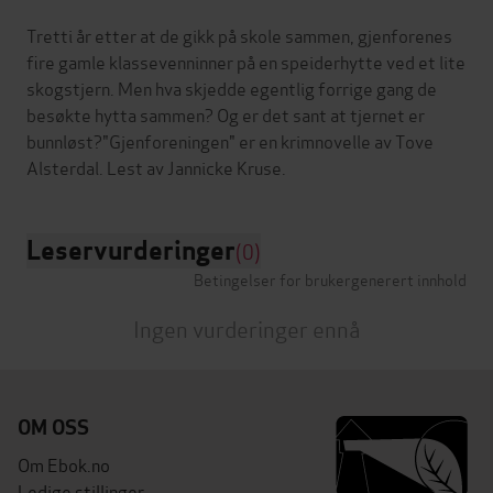
Tretti år etter at de gikk på skole sammen, gjenforenes
fire gamle klassevenninner på en speiderhytte ved et lite
skogstjern. Men hva skjedde egentlig forrige gang de
besøkte hytta sammen? Og er det sant at tjernet er
bunnløst?"Gjenforeningen" er en krimnovelle av Tove
Leservurderinger
(0)
Betingelser for brukergenerert innhold
Ingen vurderinger ennå
OM OSS
Om Ebok.no
Ledige stillinger