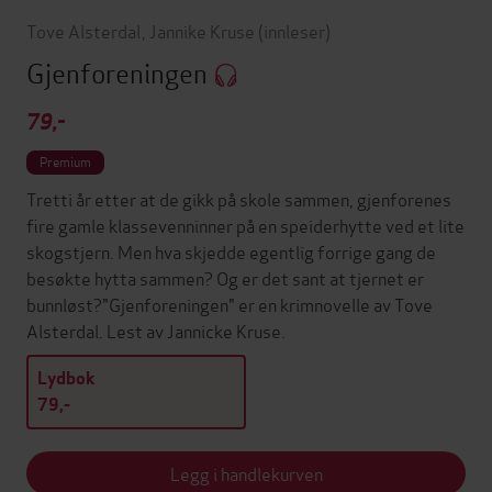
Tove Alsterdal
,
Jannike Kruse
(innleser)
Gjenforeningen
79,-
Premium
Tretti år etter at de gikk på skole sammen, gjenforenes
fire gamle klassevenninner på en speiderhytte ved et lite
skogstjern. Men hva skjedde egentlig forrige gang de
besøkte hytta sammen? Og er det sant at tjernet er
bunnløst?"Gjenforeningen" er en krimnovelle av Tove
Alsterdal. Lest av Jannicke Kruse.
Lydbok
79,-
Legg i handlekurven