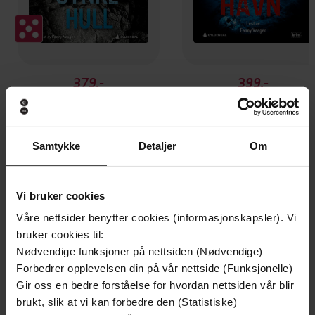
379,-
399,-
Synkehull
Dyphavn
Tove Alsterdal
Tove Alsterdal
LYDBOK
LYDBOK
Samtykke
Detaljer
Om
Vi bruker cookies
Andre har også kjøpt
Våre nettsider benytter cookies (informasjonskapsler). Vi
bruker cookies til:
Vinner av Rivertonprisen
Første gang på tilbud
Nødvendige funksjoner på nettsiden (Nødvendige)
Forbedrer opplevelsen din på vår nettside (Funksjonelle)
Gir oss en bedre forståelse for hvordan nettsiden vår blir
brukt, slik at vi kan forbedre den (Statistiske)