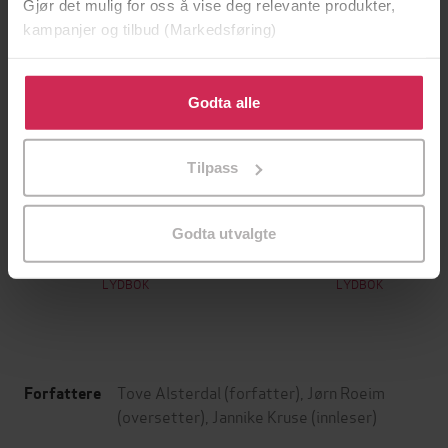
Gjør det mulig for oss å vise deg relevante produkter,
kampanjer og tilbud (Markedsføring)
Klikk på «Godta alle» for å gi oss ditt samtykke til å
bruke cookies for alle disse formålene. Du kan også
Godta alle
tilpasse ditt samtykke til spesifikke formål ved å klikke
på «Tilpass». Du kan når som helst trekke tilbake eller
Tilpass
endre ditt samtykke.
299,-
399,-
Minnesota
Døde sjeler synger ikke
Godta utvalgte
Jo Nesbø
Jussi Adler-Olsen
LYDBOK
LYDBOK
Tove Alsterdal
(forfatter),
Jørn Roeim
Forfattere
(oversetter),
Jannike Kruse
(innleser)