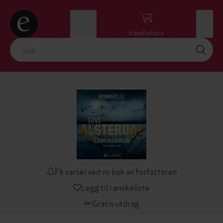
Logg inn
Handlekurv
Meny
Få varsel ved ny bok av forfatteren
Legg til i ønskeliste
Gratis utdrag