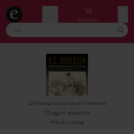
Logg inn
Handlekurv
Meny
Få varsel ved ny bok av forfatteren
Legg til i ønskeliste
Gratis utdrag