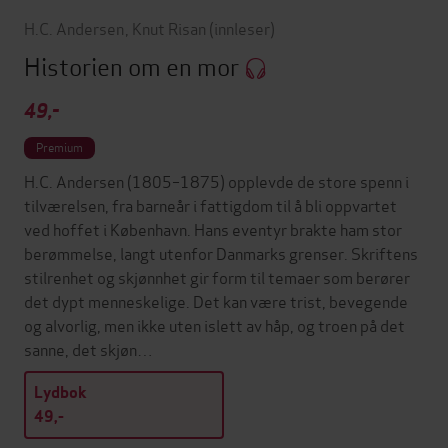
H.C. Andersen
,
Knut Risan
(innleser)
Historien om en mor
49,-
Premium
H.C. Andersen (1805–1875) opplevde de store spenn i
tilværelsen, fra barneår i fattigdom til å bli oppvartet
ved hoffet i København. Hans eventyr brakte ham stor
berømmelse, langt utenfor Danmarks grenser. Skriftens
stilrenhet og skjønnhet gir form til temaer som berører
det dypt menneskelige. Det kan være trist, bevegende
og alvorlig, men ikke uten islett av håp, og troen på det
sanne, det skjøn…
Lydbok
49,-