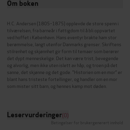
Om boken
H.C. Andersen (1805–1875) opplevde de store spenn i
tilværelsen, fra barneår i fattigdom til å bli oppvartet
ved hoffet i København. Hans eventyr brakte ham stor
berømmelse, langt utenfor Danmarks grenser. Skriftens
stilrenhet og skjønnhet gir form til temaer som berører
det dypt menneskelige. Det kan være trist, bevegende
og alvorlig, men ikke uten islett av håp, og troen på det
sanne, det skjønne og det gode. "Historien om en mor" er
blant hans tristeste fortellinger, og handler om en mor
som mister sitt barn, og hennes kamp mot døden.
Leservurderinger
(0)
Betingelser for brukergenerert innhold