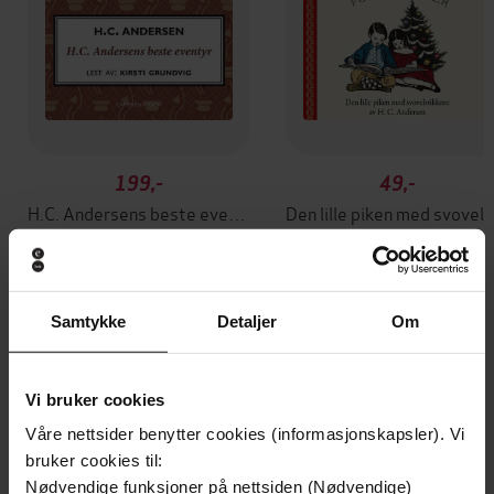
199,-
49,-
H.C. Andersens beste eventyr
Den lille piken med
H.C. Andersen
H.C. Andersen
LYDBOK
LYDBOK
Samtykke
Detaljer
Om
Andre har også kjøpt
Vi bruker cookies
Våre nettsider benytter cookies (informasjonskapsler). Vi
Premium
bruker cookies til:
Nødvendige funksjoner på nettsiden (Nødvendige)