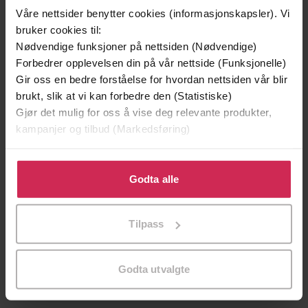
Vinner av Bokhandlerprisen 2025
Premium
Våre nettsider benytter cookies (informasjonskapsler). Vi
Vinner av Brageprisen 2025
bruker cookies til:
Nødvendige funksjoner på nettsiden (Nødvendige)
Forbedrer opplevelsen din på vår nettside (Funksjonelle)
Gir oss en bedre forståelse for hvordan nettsiden vår blir
brukt, slik at vi kan forbedre den (Statistiske)
Gjør det mulig for oss å vise deg relevante produkter,
kampanjer og tilbud (Markedsføring)
Klikk på «Godta alle» for å gi oss ditt samtykke til å
bruke cookies for alle disse formålene. Du kan også
Godta alle
tilpasse ditt samtykke til spesifikke formål ved å klikke
på «Tilpass». Du kan når som helst trekke tilbake eller
449,-
349,-
Tilpass
endre ditt samtykke.
Ufred
Et rikt menneske
Åsne Seierstad
Stian Hjelvin Andersen
Godta utvalgte
LYDBOK
LYDBOK