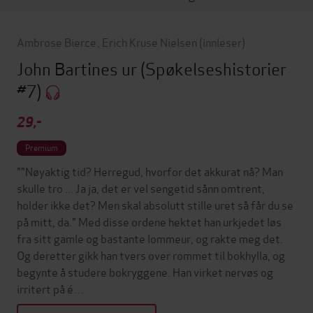
Ambrose Bierce
,
Erich Kruse Nielsen
(innleser)
John Bartines ur
(Spøkelseshistorier
#7)
29,-
Premium
""Nøyaktig tid? Herregud, hvorfor det akkurat nå? Man
skulle tro ... Ja ja, det er vel sengetid sånn omtrent,
holder ikke det? Men skal absolutt stille uret så får du se
på mitt, da." Med disse ordene hektet han urkjedet løs
fra sitt gamle og bastante lommeur, og rakte meg det.
Og deretter gikk han tvers over rommet til bokhylla, og
begynte å studere bokryggene. Han virket nervøs og
irritert på é…