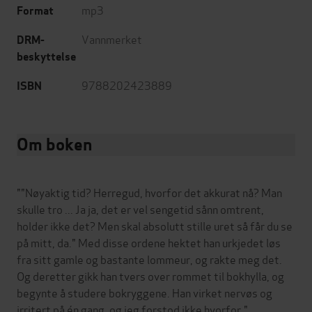
mp3
Format
Vannmerket
DRM-
beskyttelse
9788202423889
ISBN
Om boken
""Nøyaktig tid? Herregud, hvorfor det akkurat nå? Man
skulle tro ... Ja ja, det er vel sengetid sånn omtrent,
holder ikke det? Men skal absolutt stille uret så får du se
på mitt, da." Med disse ordene hektet han urkjedet løs
fra sitt gamle og bastante lommeur, og rakte meg det.
Og deretter gikk han tvers over rommet til bokhylla, og
begynte å studere bokryggene. Han virket nervøs og
irritert på én gang, og jeg forstod ikke hvorfor."