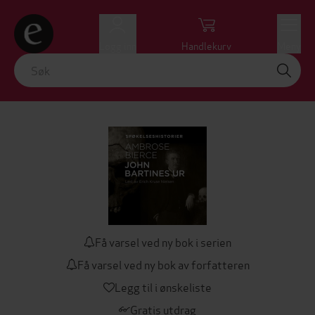
Logg inn
Handlekurv
Meny
Få varsel ved ny bok i serien
Få varsel ved ny bok av forfatteren
Legg til i ønskeliste
Gratis utdrag