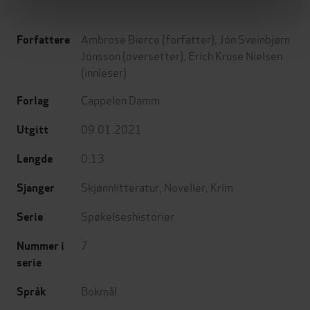
Ambrose Bierce
(forfatter),
Jón Sveinbjørn
Forfattere
Jónsson
(oversetter),
Erich Kruse Nielsen
(innleser)
Cappelen Damm
Forlag
09.01.2021
Utgitt
0:13
Lengde
Skjønnlitteratur
,
Noveller
,
Krim
Sjanger
Spøkelseshistorier
Serie
7
Nummer i
serie
Bokmål
Språk