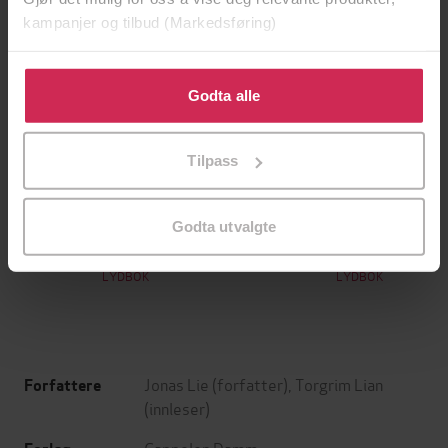
kampanjer og tilbud (Markedsføring)
Klikk på «Godta alle» for å gi oss ditt samtykke til å
bruke cookies for alle disse formålene. Du kan også
Godta alle
tilpasse ditt samtykke til spesifikke formål ved å klikke
på «Tilpass». Du kan når som helst trekke tilbake eller
Tilpass
endre ditt samtykke.
129,-
99,-
Skriket
Takk, bare bra
Godta utvalgte
Jørn Lier Horst
Stian Hjelvin Andersen
LYDBOK
LYDBOK
Jonas Lie
(forfatter),
Torgrim Lian
Forfattere
(innleser)
Cappelen Damm