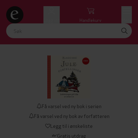
Logg inn
Handlekurv
Meny
Få varsel ved ny bok i serien
Få varsel ved ny bok av forfatteren
Legg til i ønskeliste
Gratis utdrag