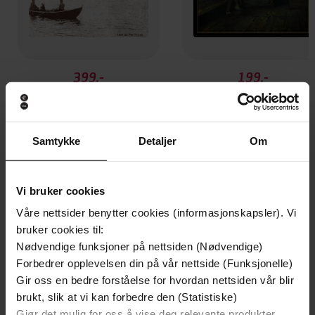
399,-
199,-
Losen og hans hustru
Livsslaven
Jonas Lie
Jonas Lie
LYDBOK
LYDBOK
Samtykke
Detaljer
Om
Vi bruker cookies
Andre har også kjøpt
Våre nettsider benytter cookies (informasjonskapsler). Vi
bruker cookies til:
Premium
Premium
Nødvendige funksjoner på nettsiden (Nødvendige)
Forbedrer opplevelsen din på vår nettside (Funksjonelle)
Gir oss en bedre forståelse for hvordan nettsiden vår blir
brukt, slik at vi kan forbedre den (Statistiske)
Gjør det mulig for oss å vise deg relevante produkter,