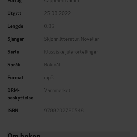
Forlag
25.08.2022
Utgitt
0:05
Lengde
Skjønnlitteratur
,
Noveller
Sjanger
Klassiske julefortellinger
Serie
Bokmål
Språk
mp3
Format
Vannmerket
DRM-
beskyttelse
9788202780548
ISBN
Om boken