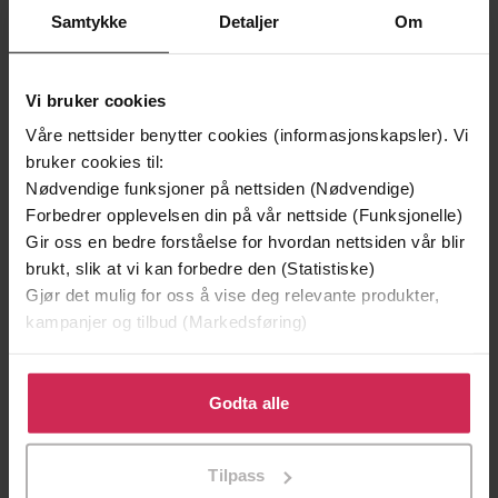
Samtykke
Detaljer
Om
Vi bruker cookies
Våre nettsider benytter cookies (informasjonskapsler). Vi
bruker cookies til:
Nødvendige funksjoner på nettsiden (Nødvendige)
199,-
349,-
Forbedrer opplevelsen din på vår nettside (Funksjonelle)
Minnesota
Utskudd
Gir oss en bedre forståelse for hvordan nettsiden vår blir
Jo Nesbø
Jørn Lier Horst
brukt, slik at vi kan forbedre den (Statistiske)
EBOK
EBOK
Gjør det mulig for oss å vise deg relevante produkter,
kampanjer og tilbud (Markedsføring)
Klikk på «Godta alle» for å gi oss ditt samtykke til å
bruke cookies for alle disse formålene. Du kan også
Godta alle
A riveting, dark story collection from the
Undertittel
tilpasse ditt samtykke til spesifikke formål ved å klikke
No. 1 bestseller
på «Tilpass». Du kan når som helst trekke tilbake eller
Tilpass
Stephen King
(forfatter),
Stephen King
endre ditt samtykke.
Forfattere