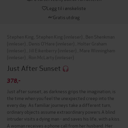
Legg til i ønskeliste
Gratis utdrag
Stephen King
,
Stephen King
(innleser)
,
Ben Shenkman
(innleser)
,
Denis O'Hare
(innleser)
,
Holter Graham
(innleser)
,
Jill Eikenberry
(innleser)
,
Mare Winningham
(innleser)
,
Ron McLarty
(innleser)
Just After Sunset
378,-
Just after sunset, as darkness grips the imagination, is
the time when you feel the unexpected creep into the
every day. As familiar journeys take a different turn,
ordinary objects assume extraordinary powers.A blind
intruder visits a dying man - and saves his life, with a kiss.
A woman receives a phone call from her husband. Her