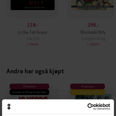
118,-
296,-
In the Tall Grass
Blockade Billy
Joe Hill
Stephen King
LYDBOK
LYDBOK
Andre har også kjøpt
Premium
Premium
Vinner av Rivertonprisen
Første gang på tilbud