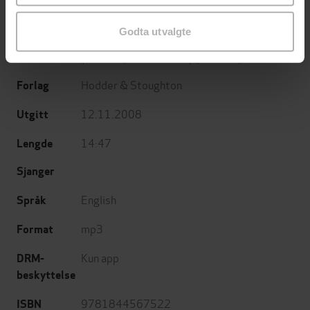
(innleser),
Ben Shenkman
(innleser),
Denis
O'Hare
(innleser),
Holter Graham
(innleser),
Godta utvalgte
Jill Eikenberry
(innleser),
Mare Winningham
(innleser),
Ron McLarty
(innleser)
Hodder & Stoughton
Forlag
12.11.2008
Utgitt
14:47
Lengde
Sjanger
English
Språk
mp3
Format
Kun app
DRM-
beskyttelse
9781844567522
ISBN