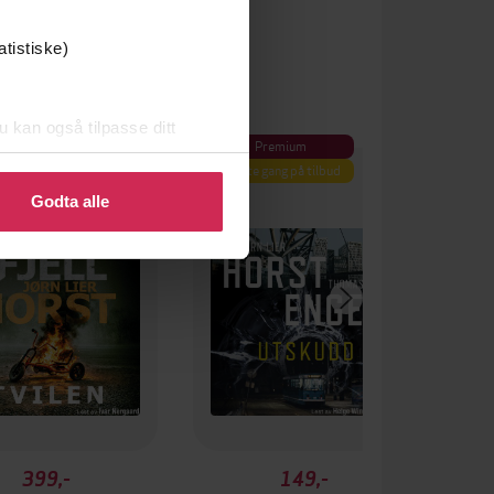
atistiske)
u kan også tilpasse ditt
Premium
 eller endre ditt samtykke.
Første gang på tilbud
Godta alle
399,-
149,-