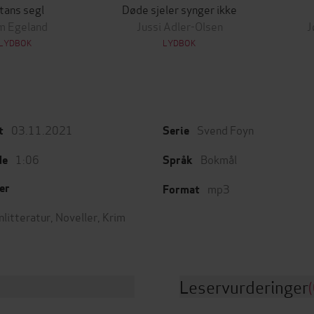
tans segl
Døde sjeler synger ikke
m Egeland
Jussi Adler-Olsen
J
LYDBOK
LYDBOK
03.11.2021
Svend Foyn
t
Serie
1:06
Bokmål
de
Språk
mp3
er
Format
nlitteratur
,
Noveller
,
Krim
Leservurderinger
(