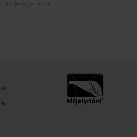
n vurderinger ennå
lkår
ler