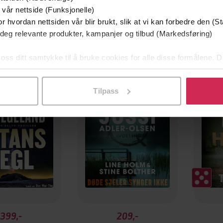
 vår nettside (Funksjonelle)
r hvordan nettsiden vår blir brukt, slik at vi kan forbedre den (St
 deg relevante produkter, kampanjer og tilbud (Markedsføring)
 oss ditt samtykke til å bruke cookies for alle disse formålene. D
Første gang på tilbud
l ved å klikke på «Tilpass». Du kan når som helst trekke tilbake
Tilpass
399,-
209,-