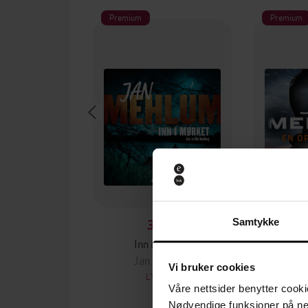
Premium
Premium
Samtykke
399,-
Inn i mørket
En o
Jan Mehlum
Ja
Vi bruker cookies
LYDBOK
Våre nettsider benytter cooki
Nødvendige funksjoner på ne