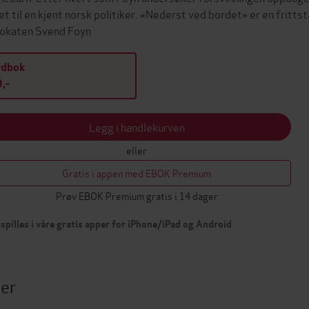
et til en kjent norsk politiker. «Nederst ved bordet» er en frit
okaten Svend Foyn
ydbok
,-
Legg i handlekurven
eller
Gratis i appen med EBOK Premium
Prøv EBOK Premium gratis i 14 dager
spilles i våre gratis apper for iPhone/iPad og Android
ter