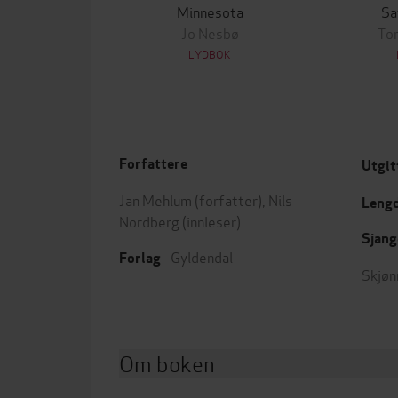
Minnesota
Sa
Jo Nesbø
To
LYDBOK
Forfattere
Utgit
Jan Mehlum
(forfatter),
Nils
Leng
Nordberg
(innleser)
Sjang
Gyldendal
Forlag
Skjøn
Om boken