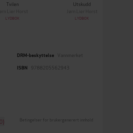
Tvilen
Utskudd
ørn Lier Horst
Jørn Lier Horst
LYDBOK
LYDBOK
Vannmerket
DRM-beskyttelse
9788205562943
ISBN
Betingelser for brukergenerert innhold
0)