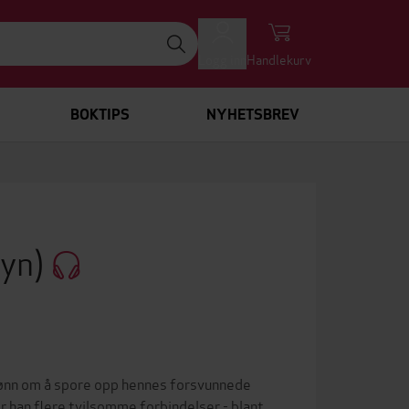
Logg inn
Handlekurv
BOKTIPS
NYHETSBREV
oyn)
nn om å spore opp hennes forsvunnede
 han flere tvilsomme forbindelser - blant