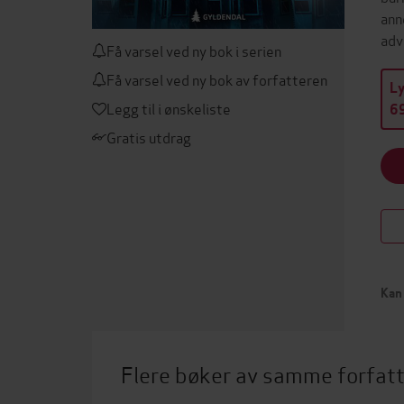
ann
adv
Få varsel ved ny bok i serien
Få varsel ved ny bok av forfatteren
L
Legg til i ønskeliste
69
Gratis utdrag
Kan 
Flere bøker av samme forfat