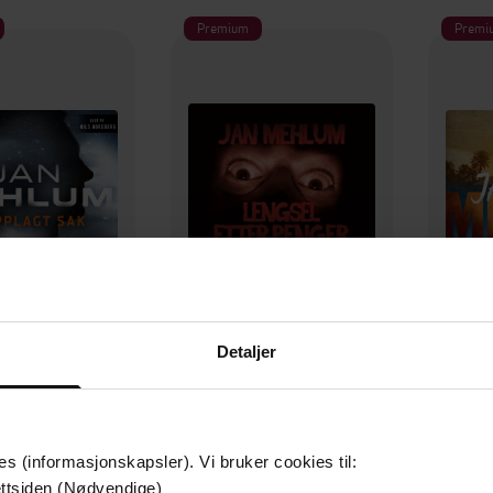
Premium
Premi
Detaljer
69,-
149,-
pplagt sak
Lengsel etter penger
F
n Mehlum
Jan Mehlum
LYDBOK
LYDBOK
es (informasjonskapsler). Vi bruker cookies til:
ttsiden (Nødvendige)