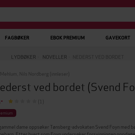
FAGBØKER
EBOK PREMIUM
GAVEKORT
LYDBØKER
NOVELLER
NEDERST VED BORDET
 Mehlum
,
Nils Nordberg
(innleser)
ederst ved bordet
(Svend F
,-
(1)
remium
gammel dame oppsøker Tønsberg-advokaten Svend Foyn med bø
nebarn. Etter hvert som Foyn undersøker forsvinningen oppdager