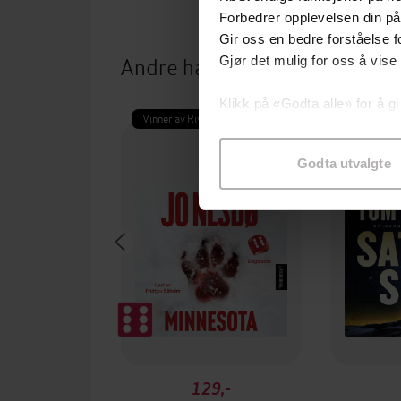
Forbedrer opplevelsen din på
Gir oss en bedre forståelse fo
Andre har også kjøpt
Gjør det mulig for oss å vise
Klikk på «Godta alle» for å gi
Vinner av Rivertonprisen
samtykke til spesifikke formå
Godta utvalgte
129,-