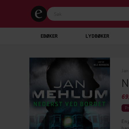
EBØKER
LYDBØKER
Jan
N
69
P
En 
bar