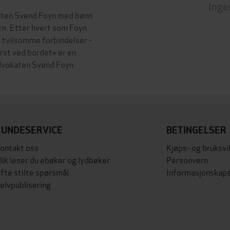
Inge
ten Svend Foyn med bønn
n. Etter hvert som Foyn
 tvilsomme forbindelser -
erst ved bordet» er en
KUNDESERVICE
BETINGELSER
ontakt oss
Kjøps- og bruksvi
lik leser du ebøker og lydbøker
Personvern
fte stilte spørsmål
Informasjonskaps
elvpublisering