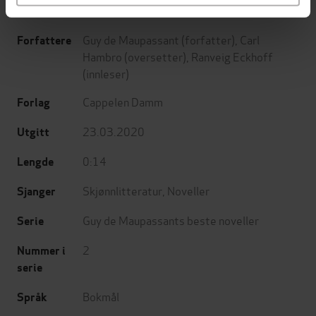
Guy de Maupassant
(forfatter),
Carl
Forfattere
Hambro
(oversetter),
Ranveig Eckhoff
(innleser)
Cappelen Damm
Forlag
23.03.2020
Utgitt
0:14
Lengde
Skjønnlitteratur
,
Noveller
Sjanger
Guy de Maupassants beste noveller
Serie
2
Nummer i
serie
Bokmål
Språk