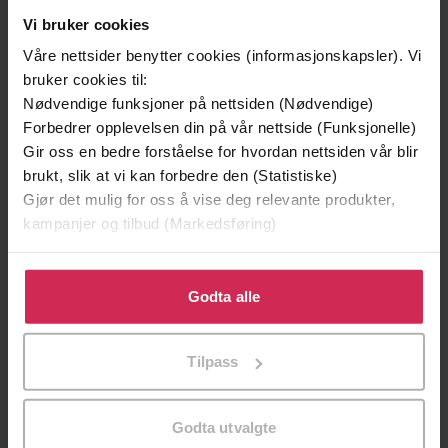
Premium
Premium
Vi bruker cookies
Vinner av Rivertonprisen
Første gang på tilbud
Våre nettsider benytter cookies (informasjonskapsler). Vi
bruker cookies til:
Nødvendige funksjoner på nettsiden (Nødvendige)
Forbedrer opplevelsen din på vår nettside (Funksjonelle)
Gir oss en bedre forståelse for hvordan nettsiden vår blir
brukt, slik at vi kan forbedre den (Statistiske)
Gjør det mulig for oss å vise deg relevante produkter,
kampanjer og tilbud (Markedsføring)
Klikk på «Godta alle» for å gi oss ditt samtykke til å
bruke cookies for alle disse formålene. Du kan også
Godta alle
199,-
349,-
tilpasse ditt samtykke til spesifikke formål ved å klikke
på «Tilpass». Du kan når som helst trekke tilbake eller
Minnesota
Utskudd
Tilpass
endre ditt samtykke.
Jo Nesbø
Jørn Lier Horst
EBOK
EBOK
Godta utvalgte