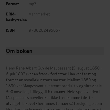
mp3
Format
Vannmerket
DRM-
beskyttelse
9788202495657
ISBN
Om boken
Henri René Albert Guy de Maupassant (5. august 1850 –
6. juli 1893) var en fransk forfatter. Han var først og
fremst en novellekunstens mester. Mellom 1880 og
1890 var Maupassant ekstremt produktiv og skrev hele
300 noveller, i tillegg til 6 romaner. Hele spennvidden i
Maupassants noveller kan ikke fremkomme i dette
utvalget. Likevel - her finnes temaer så forskjellige som
bloddryppende vendetta, skjærende ironiske angrep på