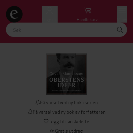
Logg inn
Handlekurv
Meny
Få varsel ved ny bok i serien
Få varsel ved ny bok av forfatteren
Legg til i ønskeliste
Gratis utdrag