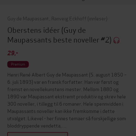
Guy de Maupassant
,
Ranveig Eckhoff
(innleser)
Oberstens idéer
(Guy de
Maupassants beste noveller #2)
29,-
Premium
Henri René Albert Guy de Maupassant (5. august 1850 –
6. juli 1893) var en fransk forfatter. Han var først og
fremst en novellekunstens mester. Mellom 1880 og
1890 var Maupassant ekstremt produktiv og skrev hele
300 noveller, i tillegg til 6 romaner. Hele spennvidden i
Maupassants noveller kan ikke fremkomme i dette
utvalget. Likevel - her finnes temaer så forskjellige som
bloddryppende vendetta,…