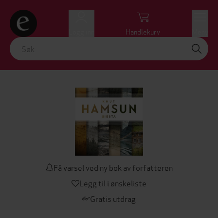
Logg inn
Handlekurv
Meny
Få varsel ved ny bok av forfatteren
Legg til i ønskeliste
Gratis utdrag