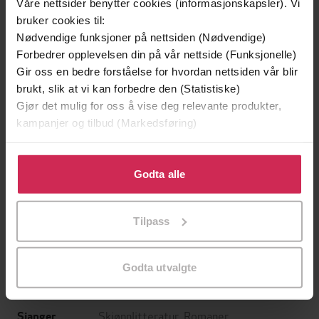
Våre nettsider benytter cookies (informasjonskapsler). Vi
bruker cookies til:
Nødvendige funksjoner på nettsiden (Nødvendige)
288,-
289,-
Forbedrer opplevelsen din på vår nettside (Funksjonelle)
Markens grøde
Markens grøde
Gir oss en bedre forståelse for hvordan nettsiden vår blir
Knut Hamsun
Knut Hamsun
brukt, slik at vi kan forbedre den (Statistiske)
LYDBOK
LYDBOK
Gjør det mulig for oss å vise deg relevante produkter,
kampanjer og tilbud (Markedsføring)
Klikk på «Godta alle» for å gi oss ditt samtykke til å
bruke cookies for alle disse formålene. Du kan også
Godta alle
Knut Hamsun
(forfatter),
Anders Ribu
Forfattere
tilpasse ditt samtykke til spesifikke formål ved å klikke
(innleser)
på «Tilpass». Du kan når som helst trekke tilbake eller
Tilpass
Cappelen Damm
endre ditt samtykke.
Forlag
02.01.2023
Utgitt
Godta utvalgte
4:00
Lengde
Skjønnlitteratur
,
Romaner
Sjanger