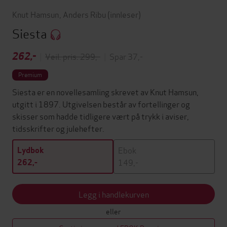
Knut Hamsun
,
Anders Ribu
(innleser)
Siesta
262,-
|
Veil. pris: 299,-
|
Spar 37,-
Premium
Siesta er en novellesamling skrevet av Knut Hamsun,
utgitt i 1897. Utgivelsen består av fortellinger og
skisser som hadde tidligere vært på trykk i aviser,
tidsskrifter og julehefter.
Ebok
Lydbok
149,-
262,-
Legg i handlekurven
eller