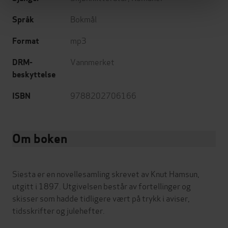
Bokmål
Språk
mp3
Format
Vannmerket
DRM-
beskyttelse
9788202706166
ISBN
Om boken
Siesta er en novellesamling skrevet av Knut Hamsun,
utgitt i 1897. Utgivelsen består av fortellinger og
skisser som hadde tidligere vært på trykk i aviser,
tidsskrifter og julehefter.