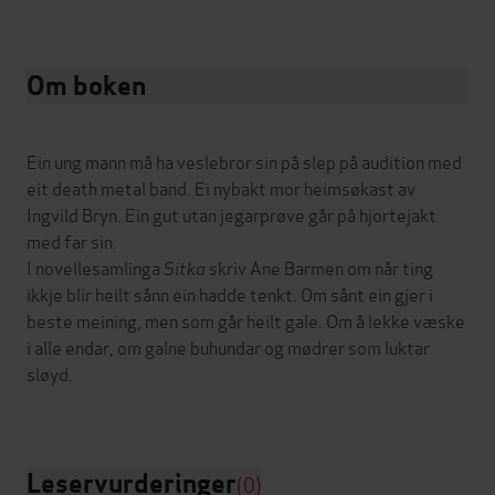
Om boken
Ein ung mann må ha veslebror sin på slep på audition med
eit death metal band. Ei nybakt mor heimsøkast av
Ingvild Bryn. Ein gut utan jegarprøve går på hjortejakt
med far sin.
I novellesamlinga
Sitka
skriv Ane Barmen om når ting
ikkje blir heilt sånn ein hadde tenkt. Om sånt ein gjer i
beste meining, men som går heilt gale. Om å lekke væske
i alle endar, om galne buhundar og mødrer som luktar
sløyd.
Leservurderinger
(0)