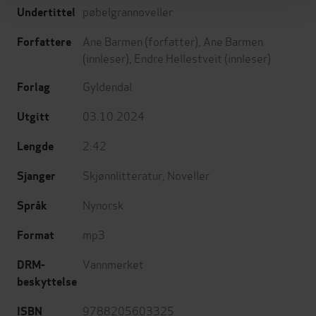
pøbelgrannoveller
Undertittel
Ane Barmen
(forfatter),
Ane Barmen
Forfattere
(innleser),
Endre Hellestveit
(innleser)
Gyldendal
Forlag
03.10.2024
Utgitt
2:42
Lengde
Skjønnlitteratur
,
Noveller
Sjanger
Nynorsk
Språk
mp3
Format
Vannmerket
DRM-
beskyttelse
9788205603325
ISBN