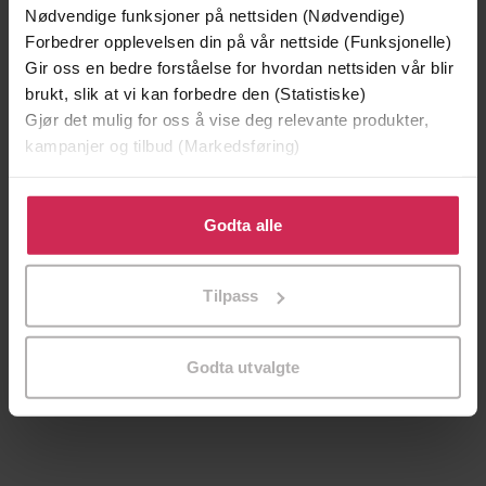
Succession på norsk!
Nødvendige funksjoner på nettsiden (Nødvendige)
Forbedrer opplevelsen din på vår nettside (Funksjonelle)
Gir oss en bedre forståelse for hvordan nettsiden vår blir
brukt, slik at vi kan forbedre den (Statistiske)
Gjør det mulig for oss å vise deg relevante produkter,
kampanjer og tilbud (Markedsføring)
Klikk på «Godta alle» for å gi oss ditt samtykke til å
bruke cookies for alle disse formålene. Du kan også
Godta alle
tilpasse ditt samtykke til spesifikke formål ved å klikke
på «Tilpass». Du kan når som helst trekke tilbake eller
Tilpass
endre ditt samtykke.
349,-
399,-
Doggerland
Så gjør vi så
Agnes Ravatn
Helga Flatland
Godta utvalgte
LYDBOK
LYDBOK