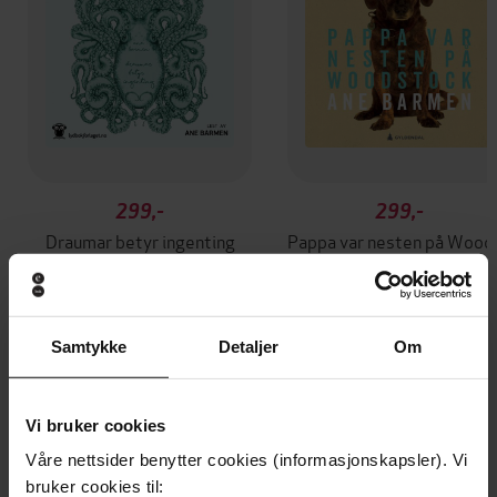
299,-
299,-
Draumar betyr ingenting
Pappa
Ane Barmen
Ane Barmen
LYDBOK
LYDBOK
Samtykke
Detaljer
Om
Andre har også kjøpt
Vi bruker cookies
Våre nettsider benytter cookies (informasjonskapsler). Vi
Vi anbefaler
Premium
bruker cookies til: