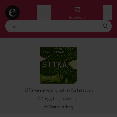
Logg inn
Handlekurv
Meny
Få varsel ved ny bok av forfatteren
Legg til i ønskeliste
Gratis utdrag