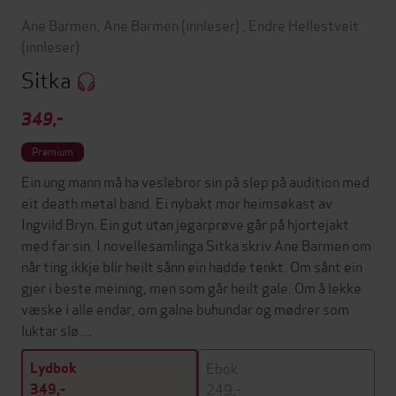
Ane Barmen
,
Ane Barmen
(innleser)
,
Endre Hellestveit
(innleser)
Sitka
349,-
Premium
Ein ung mann må ha veslebror sin på slep på audition med
eit death metal band. Ei nybakt mor heimsøkast av
Ingvild Bryn. Ein gut utan jegarprøve går på hjortejakt
med far sin. I novellesamlinga Sitka skriv Ane Barmen om
når ting ikkje blir heilt sånn ein hadde tenkt. Om sånt ein
gjer i beste meining, men som går heilt gale. Om å lekke
væske i alle endar, om galne buhundar og mødrer som
luktar slø…
Ebok
Lydbok
249,-
349,-