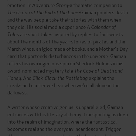
emotion. In
Adventure Story
-a thematic companion to
The Ocean at the End of the Lane
-Gaiman ponders death
and the way people take their stories with them when
they die. His social media experience
A Calendar of
Tales
are short takes inspired by replies to fan tweets
about the months of the year-stories of pirates and the
March winds, an igloo made of books, and a Mother's Day
card that portends disturbances in the universe. Gaiman
offers his own ingenious spin on Sherlock Holmes in his
award-nominated mystery tale
The Case of Death and
Honey
. And
Click-Clack the Rattlebag
explains the
creaks and clatter we hear when we're all alone in the
darkness.
A writer whose creative genius is unparalleled, Gaiman
entrances with his literary alchemy, transporting us deep
into the realm of imagination, where the fantastical
becomes real and the everyday incandescent.
Trigger
Warning
engages the mind, stirs the heart, and shakes