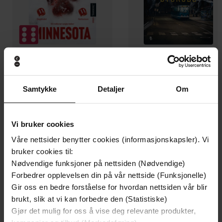
199,-
349,-
Minnesota
Utskudd
Samtykke
Detaljer
Om
Jo Nesbø
Jørn Lier Horst
EBOK
EBOK
Vi bruker cookies
Våre nettsider benytter cookies (informasjonskapsler). Vi
bruker cookies til:
Neil Gaiman
(forfatter),
Neil Gaiman
Nødvendige funksjoner på nettsiden (Nødvendige)
Forfattere
(innleser)
Forbedrer opplevelsen din på vår nettside (Funksjonelle)
Gir oss en bedre forståelse for hvordan nettsiden vår blir
Headline
Forlag
brukt, slik at vi kan forbedre den (Statistiske)
Gjør det mulig for oss å vise deg relevante produkter,
03.02.2015
Utgitt