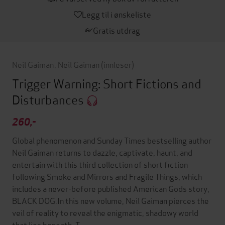
Legg til i ønskeliste
Gratis utdrag
Neil Gaiman
,
Neil Gaiman
(innleser)
Trigger Warning: Short Fictions and
Disturbances
260,-
Global phenomenon and Sunday Times bestselling author
Neil Gaiman returns to dazzle, captivate, haunt, and
entertain with this third collection of short fiction
following Smoke and Mirrors and Fragile Things, which
includes a never-before published American Gods story,
BLACK DOG.In this new volume, Neil Gaiman pierces the
veil of reality to reveal the enigmatic, shadowy world
that lies beneath. T…