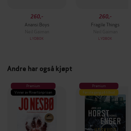
260,-
260,-
Anansi Boys
Fragile Things
Neil Gaiman
Neil Gaiman
LYDBOK
LYDBOK
Andre har også kjøpt
Premium
Premium
Vinner av Rivertonprisen
Første gang på tilbud