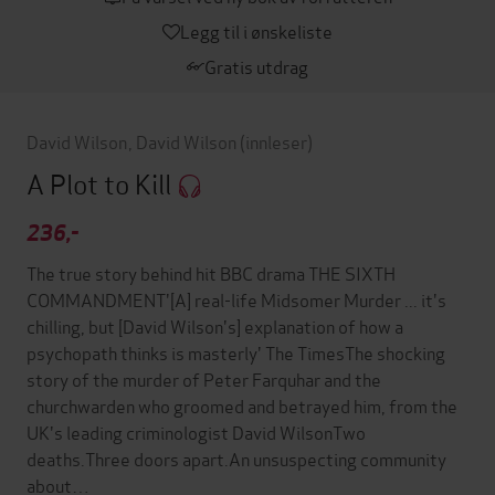
Legg til i ønskeliste
Gratis utdrag
David Wilson
,
David Wilson
(innleser)
A Plot to Kill
236,-
The true story behind hit BBC drama THE SIXTH
COMMANDMENT'[A] real-life Midsomer Murder ... it's
chilling, but [David Wilson's] explanation of how a
psychopath thinks is masterly' The TimesThe shocking
story of the murder of Peter Farquhar and the
churchwarden who groomed and betrayed him, from the
UK's leading criminologist David WilsonTwo
deaths.Three doors apart.An unsuspecting community
about…