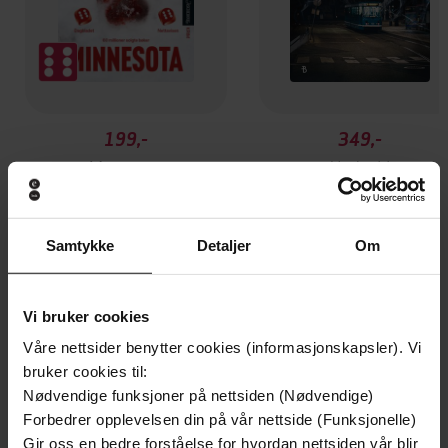
199,-
349,-
Minnesota
Utskudd
Jo Nesbø
Jørn Lier Horst
EBOK
EBOK
Samtykke
Detaljer
Om
Vi bruker cookies
The notorious killing of Peter Farquhar, a
Undertittel
story of deception and betrayal that
Våre nettsider benytter cookies (informasjonskapsler). Vi
shocked a quiet English town
bruker cookies til:
Nødvendige funksjoner på nettsiden (Nødvendige)
David Wilson
(forfatter),
David Wilson
Forfattere
Forbedrer opplevelsen din på vår nettside (Funksjonelle)
(innleser)
Gir oss en bedre forståelse for hvordan nettsiden vår blir