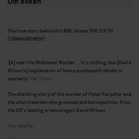
Om boken
The true story behind hit BBC drama THE SIXTH
COMMANDMENT
'
[A] real-life Midsomer Murder ... it's c
hilling, but [David
Wilson's] explanation of how a psychopath thinks is
The Times
masterly'
The shocking story of the murder of Peter Farquhar and
the
churchwarden
who groomed and betrayed him, from
the UK's leading criminologist David Wilson
Two deaths.