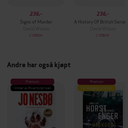
236,-
236,-
Signs of Murder
A Histor
David Wilson
David Wilson
LYDBOK
LYDBOK
Andre har også kjøpt
Premium
Premium
Vinner av Rivertonprisen
Første gang på tilbud