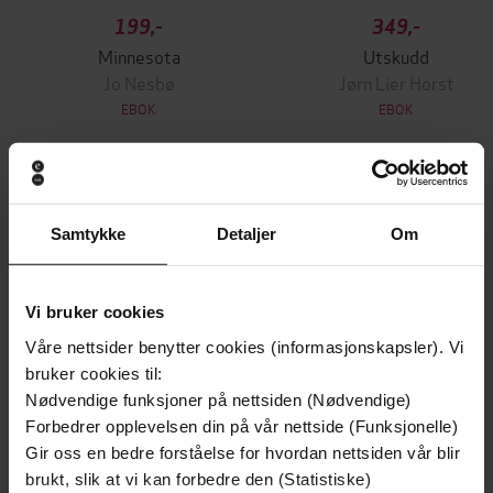
199,-
349,-
Minnesota
Utskudd
Jo Nesbø
Jørn Lier Horst
EBOK
EBOK
Surviving the Homelessness Crisis, by the
Undertittel
Samtykke
Detaljer
Om
2023 Orwell Prize-winning journalist and
author
Vi bruker cookies
Daniel Lavelle
(forfatter),
Daniel Lavelle
Forfattere
Våre nettsider benytter cookies (informasjonskapsler). Vi
(innleser)
bruker cookies til:
Wildfire
Forlag
Nødvendige funksjoner på nettsiden (Nødvendige)
Forbedrer opplevelsen din på vår nettside (Funksjonelle)
26.05.2022
Utgitt
Gir oss en bedre forståelse for hvordan nettsiden vår blir
brukt, slik at vi kan forbedre den (Statistiske)
7:11
Lengde