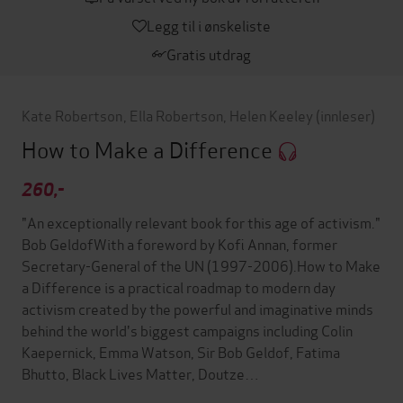
Legg til i ønskeliste
Gratis utdrag
Kate Robertson
,
Ella Robertson
,
Helen Keeley
(innleser)
How to Make a Difference
260,-
"An exceptionally relevant book for this age of activism."
Bob GeldofWith a foreword by Kofi Annan, former
Secretary-General of the UN (1997-2006).How to Make
a Difference is a practical roadmap to modern day
activism created by the powerful and imaginative minds
behind the world's biggest campaigns including Colin
Kaepernick, Emma Watson, Sir Bob Geldof, Fatima
Bhutto, Black Lives Matter, Doutze…