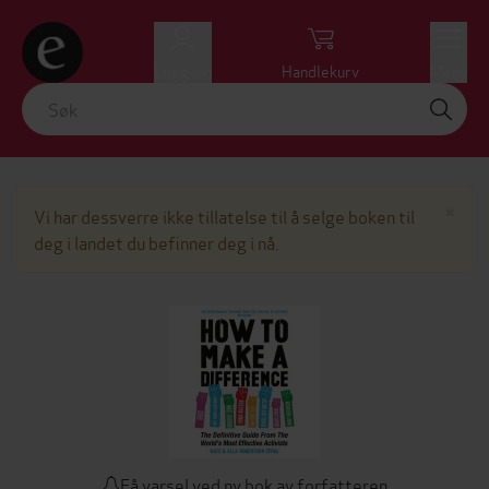
Logg inn
Handlekurv
Meny
Lu
×
Vi har dessverre ikke tillatelse til å selge boken til
deg i landet du befinner deg i nå.
Få varsel ved ny bok av forfatteren