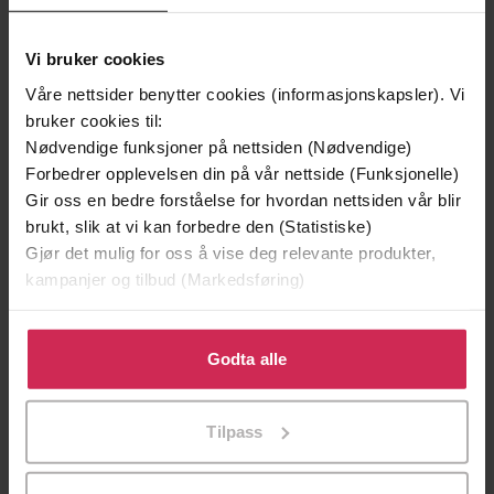
Dokumentar og fakta
,
Politikk og samfunn
Sjanger
English
Vi bruker cookies
Språk
Våre nettsider benytter cookies (informasjonskapsler). Vi
mp3
Format
bruker cookies til:
Nødvendige funksjoner på nettsiden (Nødvendige)
Kun app
DRM-
Forbedrer opplevelsen din på vår nettside (Funksjonelle)
beskyttelse
Gir oss en bedre forståelse for hvordan nettsiden vår blir
9781788401975
ISBN
brukt, slik at vi kan forbedre den (Statistiske)
Gjør det mulig for oss å vise deg relevante produkter,
kampanjer og tilbud (Markedsføring)
Om boken
Klikk på «Godta alle» for å gi oss ditt samtykke til å
bruke cookies for alle disse formålene. Du kan også
Godta alle
tilpasse ditt samtykke til spesifikke formål ved å klikke
"
An exceptionally relevant book for this age of
på «Tilpass». Du kan når som helst trekke tilbake eller
activism
." Bob Geldof
Tilpass
endre ditt samtykke.