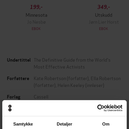
199,-
349,-
Minnesota
Utskudd
Jo Nesbø
Jørn Lier Horst
EBOK
EBOK
The Definitive Guide from the World's
Undertittel
Most Effective Activists
Kate Robertson
(forfatter),
Ella Robertson
Forfattere
(forfatter),
Helen Keeley
(innleser)
Cassell
Forlag
08.08.2019
Utgitt
8:14
Lengde
Samtykke
Detaljer
Om