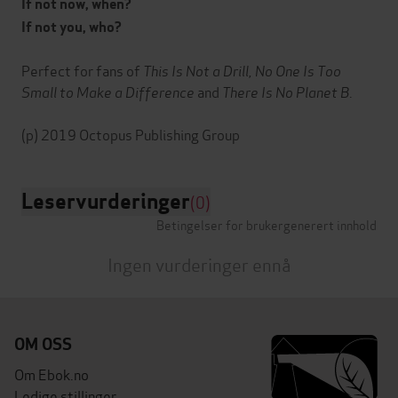
If not now, when?
If not you, who?
Perfect for fans of
This Is Not a Drill, No One Is Too
Small to Make a Difference
and
There Is No Planet B
.
Leservurderinger
(0)
Betingelser for brukergenerert innhold
Ingen vurderinger ennå
OM OSS
Om Ebok.no
Ledige stillinger