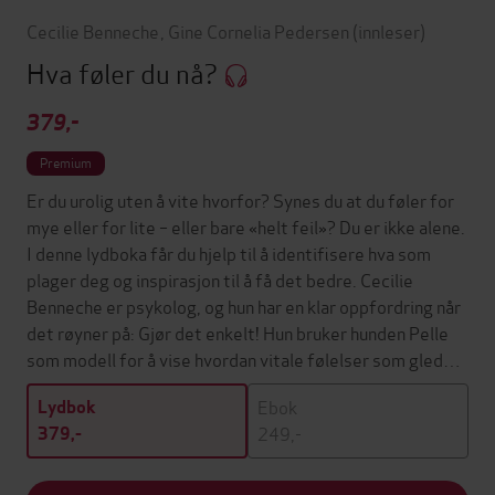
Cecilie Benneche
,
Gine Cornelia Pedersen
(innleser)
Hva føler du nå?
379,-
Premium
Er du urolig uten å vite hvorfor? Synes du at du føler for
mye eller for lite – eller bare «helt feil»? Du er ikke alene.
I denne lydboka får du hjelp til å identifisere hva som
plager deg og inspirasjon til å få det bedre. Cecilie
Benneche er psykolog, og hun har en klar oppfordring når
det røyner på: Gjør det enkelt! Hun bruker hunden Pelle
som modell for å vise hvordan vitale følelser som gled…
Ebok
Lydbok
249,-
379,-