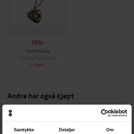
399,-
Selvfølelse
Cecilie Benneche
LYDBOK
Andre har også kjøpt
Vinner av Bokhandlerprisen 2025
Vinner av Brageprisen 2025
Samtykke
Detaljer
Om