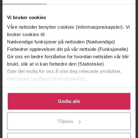
Vi bruker cookies
Våre nettsider benytter cookies (informasjonskapsler). Vi
bruker cookies til:
Nødvendige funksjoner på nettsiden (Nødvendige)
Forbedrer opplevelsen din på vår nettside (Funksjonelle)
Gir oss en bedre forståelse for hvordan nettsiden vår blir
brukt, slik at vi kan forbedre den (Statistiske)
449,-
299,-
Gjør det mulig for oss å vise deg relevante produkter,
kampanjer og tilbud (Markedsføring)
Ufred
Jegerprøven
Åsne Seierstad
Thor Olav Moen
Klikk på «Godta alle» for å gi oss ditt samtykke til å
LYDBOK
LYDBOK
bruke cookies for alle disse formålene. Du kan også
Godta alle
tilpasse ditt samtykke til spesifikke formål ved å klikke
på «Tilpass». Du kan når som helst trekke tilbake eller
Tilpass
endre ditt samtykke.
enkle råd mot indre uro
Undertittel