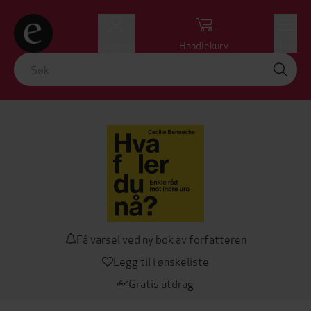
Logg inn
Handlekurv
Meny
Få varsel ved ny bok av forfatteren
Legg til i ønskeliste
Gratis utdrag