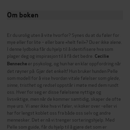
Om boken
Er du urolig uten å vite hvorfor? Synes du at du føler for
mye eller for lite – eller bare «helt feil»? Du er ikke alene.
I denne lydboka får du hjelp til å identifisere hva som
plager deg og inspirasjon til å få det bedre.
Cecilie
er psykolog, og hun har en klar oppfordring når
Benneche
det røyner på: Gjør det enkelt! Hun bruker hunden Pelle
som modell for å vise hvordan vitale følelser som
glede,
sinne, tristhet
og
redsel
oppstår i møte med dem rundt
oss. Hver for seg er disse følelsene nyttige og
livsviktige, men når de kommer samtidig, skaper de ofte
mye uro. Vi aner ikke hva vi føler, vi koker over –eller vi
har for lengst koblet oss fra både oss selv og andre
mennesker. Det er nå vi trenger sorteringshjelp. Med
Pelle som guide, får du hjelp til å gjøre det som er