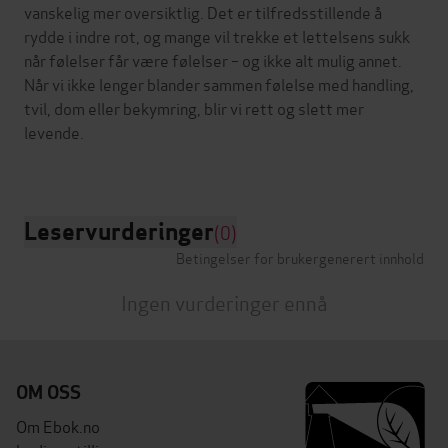
vanskelig mer oversiktlig. Det er tilfredsstillende å
rydde i indre rot, og mange vil trekke et lettelsens sukk
når følelser får være følelser – og ikke alt mulig annet.
Når vi ikke lenger blander sammen følelse med handling,
tvil, dom eller bekymring, blir vi rett og slett mer
levende.
Leservurderinger
(0)
Betingelser for brukergenerert innhold
Ingen vurderinger ennå
OM OSS
Om Ebok.no