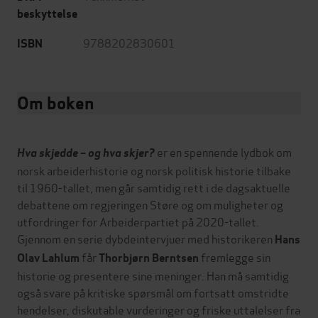
beskyttelse
9788202830601
ISBN
Om boken
er en spennende lydbok om
Hva skjedde – og hva skjer?
norsk arbeiderhistorie og norsk politisk historie tilbake
til 1960-tallet, men går samtidig rett i de dagsaktuelle
debattene om regjeringen Støre og om muligheter og
utfordringer for Arbeiderpartiet på 2020-tallet.
Gjennom en serie dybdeintervjuer med historikeren
Hans
får
fremlegge sin
Olav Lahlum
Thorbjørn Berntsen
historie og presentere sine meninger. Han må samtidig
også svare på kritiske spørsmål om fortsatt omstridte
hendelser, diskutable vurderinger og friske uttalelser fra