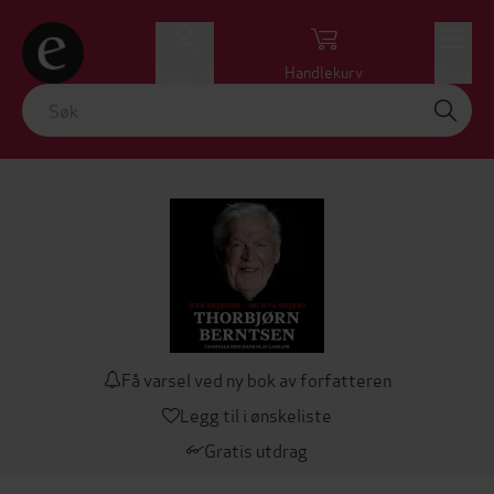
Logg inn
Handlekurv
Meny
Få varsel ved ny bok av forfatteren
Legg til i ønskeliste
Gratis utdrag