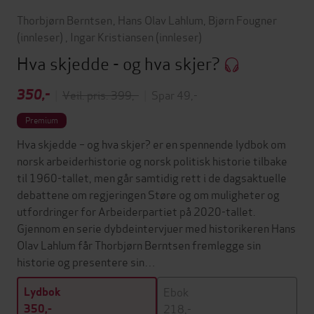
Thorbjørn Berntsen
,
Hans Olav Lahlum
,
Bjørn Fougner
(innleser)
,
Ingar Kristiansen
(innleser)
Hva skjedde - og hva skjer?
350,-
|
Veil. pris: 399,-
|
Spar 49,-
Premium
Hva skjedde – og hva skjer? er en spennende lydbok om
norsk arbeiderhistorie og norsk politisk historie tilbake
til 1960-tallet, men går samtidig rett i de dagsaktuelle
debattene om regjeringen Støre og om muligheter og
utfordringer for Arbeiderpartiet på 2020-tallet.
Gjennom en serie dybdeintervjuer med historikeren Hans
Olav Lahlum får Thorbjørn Berntsen fremlegge sin
historie og presentere sin…
Ebok
Lydbok
218,-
350,-