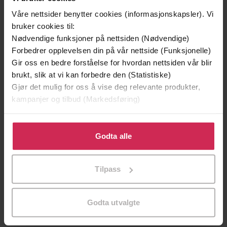
Vinner av Rivertonprisen
Første gang på tilbud
Våre nettsider benytter cookies (informasjonskapsler). Vi
bruker cookies til:
Nødvendige funksjoner på nettsiden (Nødvendige)
Forbedrer opplevelsen din på vår nettside (Funksjonelle)
Gir oss en bedre forståelse for hvordan nettsiden vår blir
brukt, slik at vi kan forbedre den (Statistiske)
Gjør det mulig for oss å vise deg relevante produkter,
kampanjer og tilbud (Markedsføring)
Klikk på «Godta alle» for å gi oss ditt samtykke til å
bruke cookies for alle disse formålene. Du kan også
Godta alle
199,-
349,-
tilpasse ditt samtykke til spesifikke formål ved å klikke
Minnesota
Utskudd
på «Tilpass». Du kan når som helst trekke tilbake eller
Jo Nesbø
Jørn Lier Horst
Tilpass
endre ditt samtykke.
EBOK
EBOK
Godta utvalgte