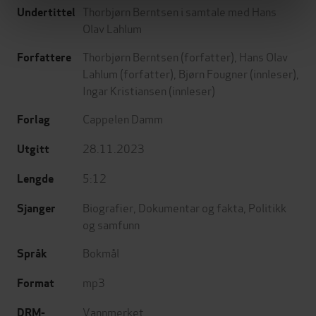
Thorbjørn Berntsen i samtale med Hans
Undertittel
Olav Lahlum
Thorbjørn Berntsen
(forfatter),
Hans Olav
Forfattere
Lahlum
(forfatter),
Bjørn Fougner
(innleser),
Ingar Kristiansen
(innleser)
Cappelen Damm
Forlag
28.11.2023
Utgitt
5:12
Lengde
Biografier
,
Dokumentar og fakta
,
Politikk
Sjanger
og samfunn
Bokmål
Språk
mp3
Format
Vannmerket
DRM-