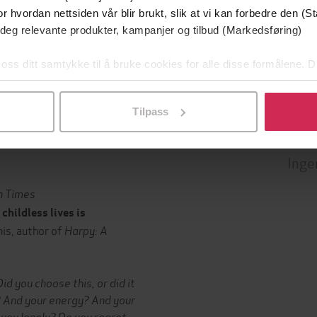
Dokumentar og fakta
,
Politikk
r hvordan nettsiden vår blir brukt, slik at vi kan forbedre den (St
Dialogue Books
samfunn
g
 deg relevante produkter, kampanjer og tilbud (Markedsføring)
13.06.2024
English
t
Språk
 oss ditt samtykke til å bruke cookies for alle disse formålene. D
l ved å klikke på «Tilpass». Du kan når som helst trekke tilbake
Tilpass
Leservurderinger
(
Inge
sh Times
 childless lives is
is, author of
Harpy: A
d you choose this, or did it
 And your energy? And your
you lonely? Do you regret