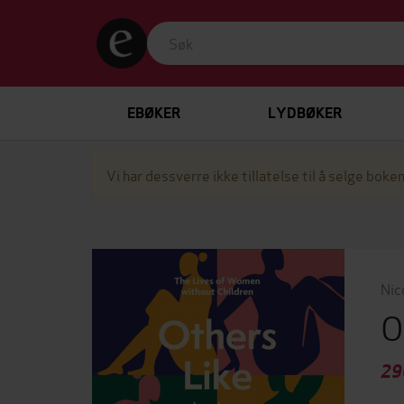
EBØKER
LYDBØKER
Vi har dessverre ikke tillatelse til å selge boken
Nic
O
29