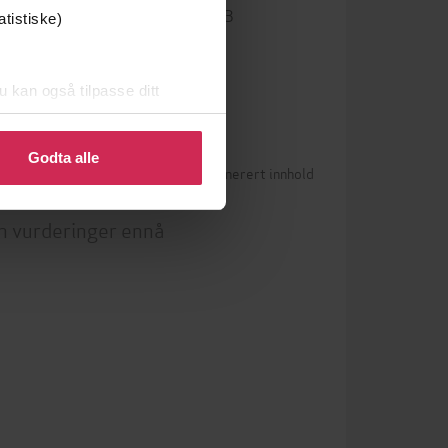
 og
9781408748343
ISBN
atistiske)
u kan også tilpasse ditt
 eller endre ditt samtykke.
Godta alle
Betingelser for brukergenerert innhold
0)
n vurderinger ennå