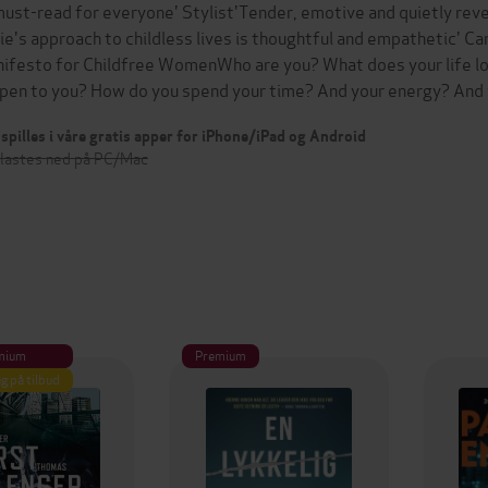
must-read for everyone' Stylist'Tender, emotive and quietly revelat
ie's approach to childless lives is thoughtful and empathetic' Ca
ifesto for Childfree WomenWho are you? What does your life look 
pen to you? How do you spend your time? And your energy? An
spilles i våre gratis apper for iPhone/iPad og Android
 lastes ned på PC/Mac
mium
Premium
g på tilbud