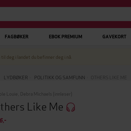
FAGBØKER
EBOK PREMIUM
GAVEKORT
 til deg i landet du befinner deg i nå.
LYDBØKER
POLITIKK OG SAMFUNN
OTHERS LIKE ME
ole Louie
,
Debra Michaels
(innleser)
thers Like Me
6,-