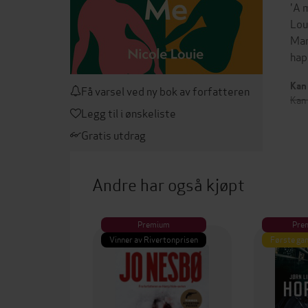
'A 
Lou
Man
hap
Kan 
Få varsel ved ny bok av forfatteren
Kan
Legg til i ønskeliste
Gratis utdrag
Andre har også kjøpt
Premium
Pre
Vinner av Rivertonprisen
Første gan