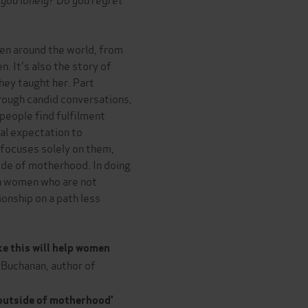
en around the world, from
n. It's also the story of
hey taught her. Part
rough candid conversations,
people find fulfilment
al expectation to
focuses solely on them,
ide of motherhood. In doing
sh women who are not
nship on a path less
ke this will help women
Buchanan, author of
 outside of motherhood'