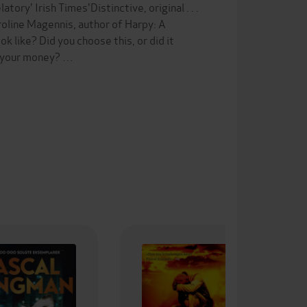
ory' Irish Times'Distinctive, original . . .
roline Magennis, author of Harpy: A
like? Did you choose this, or did it
d your money? …