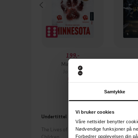
199,-
Minnesota
Jo Nesbø
Jørn
EBOK
Samtykke
Vi bruker cookies
Undertittel
Forfa
Våre nettsider benytter cooki
The Lives of Women Without
Nicol
Nødvendige funksjoner på ne
Children
Micha
Forbedrer opplevelsen din på