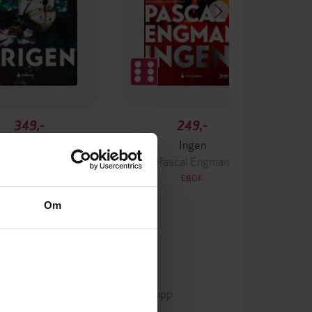
349,-
249,-
Krigen
Ingen
ascal Engman
Pascal Engman
EBOK
EBOK
Om
mp3
Format
Kun app
DRM-beskyttelse