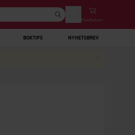
Logg inn
Handlekurv
BOKTIPS
NYHETSBREV
Lukk
×