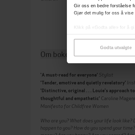
Gir oss en bedre forståelse fo
Forla
Gjør det mulig for oss å vise
Utgit
Klikk på «Godta alle» for å gi
samtykke til spesifikke formå
Godta utvalgte
Om boken
Stylist
'A must-read for everyone'
Iri
'Tender, emotive and quietly revelatory'
'Distinctive, original . . . Louie's approach to
Caroline Magenn
thoughtful and empathetic'
Manifesto for Childfree Women
Who are you? What does your life look like? Di
happen to you? How do you spend your time?
money? Are you happy? Are you scared? Are 