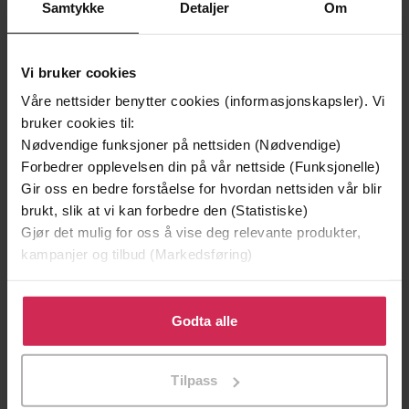
Samtykke
Detaljer
Om
Vi bruker cookies
Våre nettsider benytter cookies (informasjonskapsler). Vi
bruker cookies til:
Nødvendige funksjoner på nettsiden (Nødvendige)
Forbedrer opplevelsen din på vår nettside (Funksjonelle)
129,-
129,-
Gir oss en bedre forståelse for hvordan nettsiden vår blir
Minnesota
Utskudd
brukt, slik at vi kan forbedre den (Statistiske)
Jo Nesbø
Jørn Lier Horst
Gjør det mulig for oss å vise deg relevante produkter,
EBOK
EBOK
kampanjer og tilbud (Markedsføring)
Klikk på «Godta alle» for å gi oss ditt samtykke til å
bruke cookies for alle disse formålene. Du kan også
Godta alle
A Guide for Professionals
Undertittel
tilpasse ditt samtykke til spesifikke formål ved å klikke
på «Tilpass». Du kan når som helst trekke tilbake eller
Tony Attwood
(forfatter),
Maxine Aston
Forfattere
Tilpass
endre ditt samtykke.
(forfatter),
Emily Joyce
(innleser)