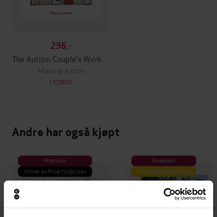
296,-
The Autism Couple's Workbook, Second Edition
Maxine Aston
LYDBOK
Andre har også kjøpt
Premium
Premium
Vinner av Rivertonprisen
Første gang på tilbud