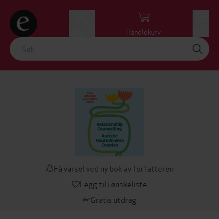
Logg inn
Handlekurv
Meny
Få varsel ved ny bok av forfatteren
Legg til i ønskeliste
Gratis utdrag