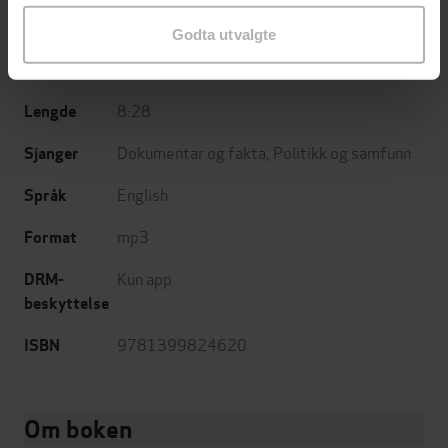
John Murray
Forlag
Godta utvalgte
19.06.2025
Utgitt
8:28
Lengde
Dokumentar og fakta
,
Politikk og samfunn
Sjanger
English
Språk
mp3
Format
Kun app
DRM-
beskyttelse
9781399824620
ISBN
Om boken