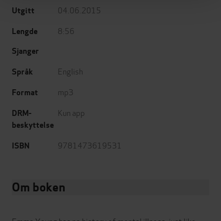
04.06.2015
Utgitt
8:56
Lengde
Sjanger
English
Språk
mp3
Format
Kun app
DRM-
beskyttelse
9781473619531
ISBN
Om boken
Emma Young has no history of mental illness, just like