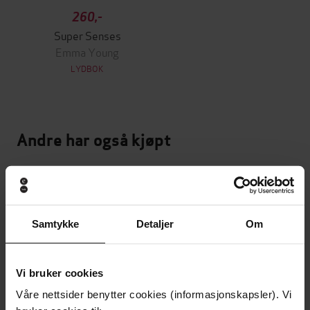
260,-
Super Senses
Emma Young
LYDBOK
Andre har også kjøpt
Premium
Premium
Vinner av Rivertonprisen
Første gang på tilbud
Samtykke
Detaljer
Om
Vi bruker cookies
Våre nettsider benytter cookies (informasjonskapsler). Vi