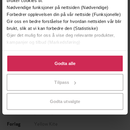
bruker cookies til:
Nødvendige funksjoner på nettsiden (Nødvendige)
Forbedrer opplevelsen din på vår nettside (Funksjonelle)
Gir oss en bedre forståelse for hvordan nettsiden vår blir
brukt, slik at vi kan forbedre den (Statistiske)
199,-
349,-
Gjør det mulig for oss å vise deg relevante produkter,
Minnesota
Utskudd
kampanjer og tilbud (Markedsføring)
Jo Nesbø
Jørn Lier Horst
EBOK
EBOK
Klikk på «Godta alle» for å gi oss ditt samtykke til å
bruke cookies for alle disse formålene. Du kan også
Godta alle
tilpasse ditt samtykke til spesifikke formål ved å klikke
på «Tilpass». Du kan når som helst trekke tilbake eller
Tilpass
endre ditt samtykke.
How I shaped up my mind, improved my
Undertittel
mental strength and found calm
Godta utvalgte
Emma Young
(forfatter),
Julie Teal
Forfattere
(innleser)
Yellow Kite
Forlag