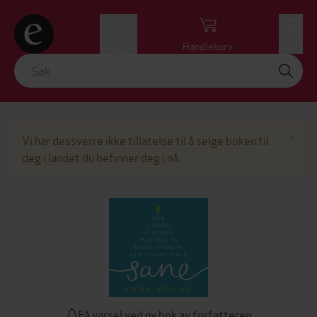
Logg inn
Handlekurv
Meny
Lu
×
Vi har dessverre ikke tillatelse til å selge boken til
deg i landet du befinner deg i nå.
Få varsel ved ny bok av forfatteren