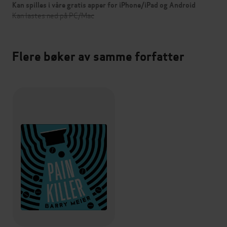
Kan spilles i våre gratis apper for iPhone/iPad og Android
Kan lastes ned på PC/Mac
Flere bøker av samme forfatter