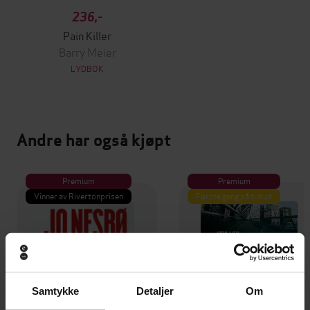
236,-
Pain Killer
Barry Meier
LYDBOK
Andre har også kjøpt
Premium
Premium
Vinner av Rivertonprisen
Første gang på tilbud
Samtykke
Detaljer
Om