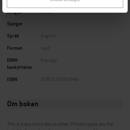
8:32
Lengde
Sjanger
English
Språk
mp3
Format
Kun app
DRM-
beskyttelse
9781529365948
ISBN
Om boken
This is a spy story like no other. Private spies are the