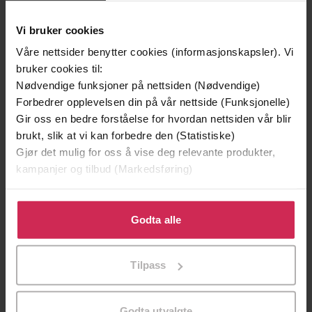
Vi bruker cookies
Våre nettsider benytter cookies (informasjonskapsler). Vi
bruker cookies til:
199,-
349,-
Nødvendige funksjoner på nettsiden (Nødvendige)
Minnesota
Utskudd
Forbedrer opplevelsen din på vår nettside (Funksjonelle)
Jo Nesbø
Jørn Lier Horst
Gir oss en bedre forståelse for hvordan nettsiden vår blir
EBOK
EBOK
brukt, slik at vi kan forbedre den (Statistiske)
Gjør det mulig for oss å vise deg relevante produkter,
kampanjer og tilbud (Markedsføring)
Klikk på «Godta alle» for å gi oss ditt samtykke til å
The Secret Rise of Private Spies
Undertittel
bruke cookies for alle disse formålene. Du kan også
Godta alle
Barry Meier
(forfatter),
Kerry Shale
tilpasse ditt samtykke til spesifikke formål ved å klikke
Forfattere
(innleser)
på «Tilpass». Du kan når som helst trekke tilbake eller
Tilpass
endre ditt samtykke.
Sceptre
Forlag
22.04.2021
Utgitt
Godta utvalgte