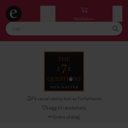
Logg inn
Handlekurv
Meny
Få varsel ved ny bok av forfatteren
Legg til i ønskeliste
Gratis utdrag