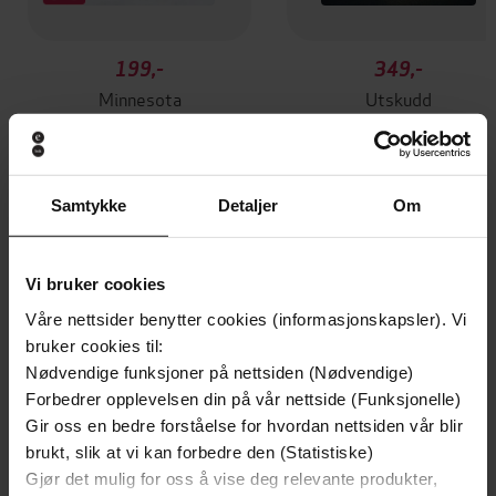
199,-
349,-
Minnesota
Utskudd
Jo Nesbø
Jørn Lier Horst
EBOK
EBOK
Samtykke
Detaljer
Om
The Ultimate Toolkit to Boost Self-
Undertittel
Vi bruker cookies
Esteem, Unlock Your Potential and
Våre nettsider benytter cookies (informasjonskapsler). Vi
Transform Your Life
bruker cookies til:
Nick Hatter
(forfatter),
Tom Lawrence
Forfattere
Nødvendige funksjoner på nettsiden (Nødvendige)
(innleser)
Forbedrer opplevelsen din på vår nettside (Funksjonelle)
Gir oss en bedre forståelse for hvordan nettsiden vår blir
Little, Brown Book Group
Forlag
brukt, slik at vi kan forbedre den (Statistiske)
Gjør det mulig for oss å vise deg relevante produkter,
13.01.2022
Utgitt