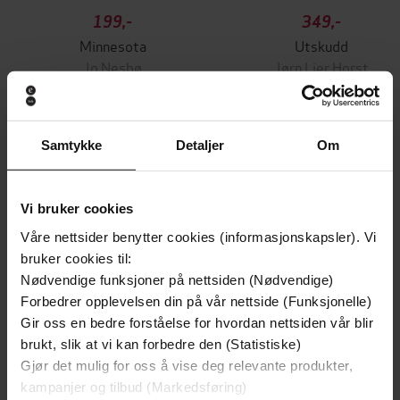
199,-
349,-
Minnesota
Utskudd
Jo Nesbø
Jørn Lier Horst
EBOK
EBOK
Samtykke
Detaljer
Om
Gyms, Gurus, Goop and the False Promise
Undertittel
of Self-Care
Vi bruker cookies
Våre nettsider benytter cookies (informasjonskapsler). Vi
Rina Raphael
(forfatter),
Rina Raphael
Forfattere
bruker cookies til:
(innleser)
Nødvendige funksjoner på nettsiden (Nødvendige)
Souvenir Audio
Forlag
Forbedrer opplevelsen din på vår nettside (Funksjonelle)
Gir oss en bedre forståelse for hvordan nettsiden vår blir
22.09.2022
Utgitt
brukt, slik at vi kan forbedre den (Statistiske)
Gjør det mulig for oss å vise deg relevante produkter,
11:18
Lengde
kampanjer og tilbud (Markedsføring)