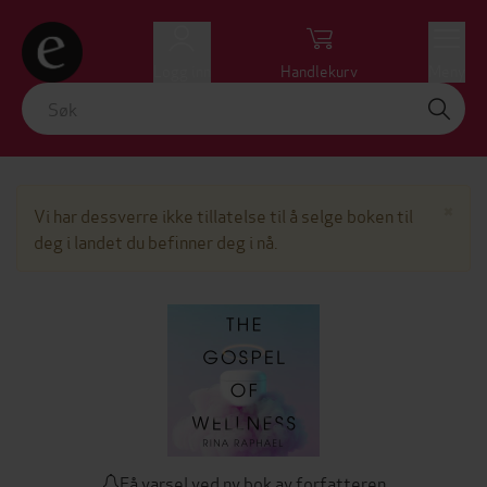
Logg inn
Handlekurv
Meny
Lu
×
Vi har dessverre ikke tillatelse til å selge boken til
deg i landet du befinner deg i nå.
Få varsel ved ny bok av forfatteren