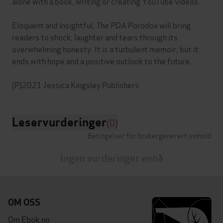
alone with a book, writing or creating YouTube videos.
Eloquent and insightful,
The PDA Paradox
will bring
readers to shock, laughter and tears through its
overwhelming honesty. It is a turbulent memoir, but it
ends with hope and a positive outlook to the future.
Leservurderinger
(0)
Betingelser for brukergenerert innhold
Ingen vurderinger ennå
OM OSS
Om Ebok.no