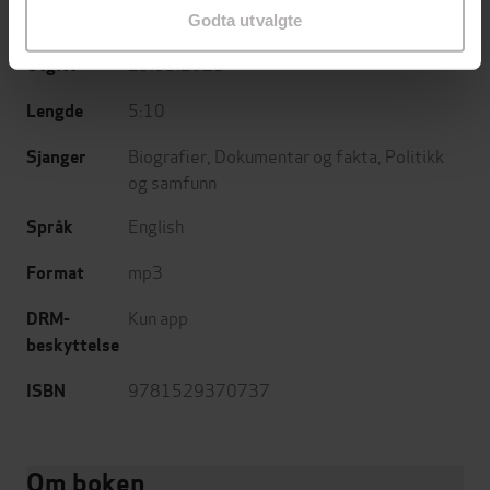
John Murray
Forlag
Godta utvalgte
25.03.2021
Utgitt
5:10
Lengde
Biografier
,
Dokumentar og fakta
,
Politikk
Sjanger
og samfunn
English
Språk
mp3
Format
Kun app
DRM-
beskyttelse
9781529370737
ISBN
Om boken