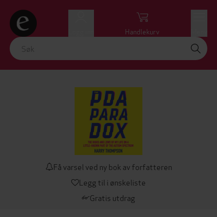
Logg inn
Handlekurv
Meny
Få varsel ved ny bok av forfatteren
Legg til i ønskeliste
Gratis utdrag