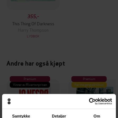
355,-
This Thing Of Darkness
Harry Thompson
LYDBOK
Andre har også kjøpt
Premium
Premium
Vinner av Rivertonprisen
Første gang på tilbud
Samtykke
Detaljer
Om