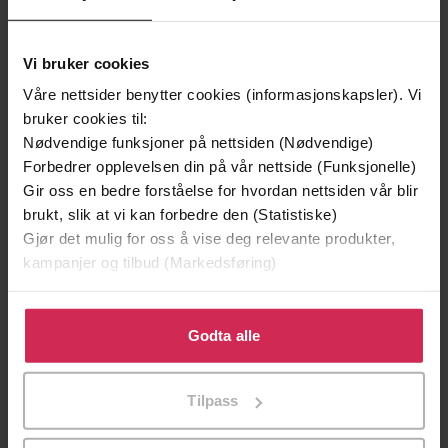
Vi bruker cookies
Våre nettsider benytter cookies (informasjonskapsler). Vi
bruker cookies til:
Nødvendige funksjoner på nettsiden (Nødvendige)
199,-
349,-
Forbedrer opplevelsen din på vår nettside (Funksjonelle)
Minnesota
Utskudd
Gir oss en bedre forståelse for hvordan nettsiden vår blir
Jo Nesbø
Jørn Lier Horst
brukt, slik at vi kan forbedre den (Statistiske)
EBOK
EBOK
Gjør det mulig for oss å vise deg relevante produkter,
kampanjer og tilbud (Markedsføring)
Klikk på «Godta alle» for å gi oss ditt samtykke til å
The Highs and Lows of My Life on a Little-
bruke cookies for alle disse formålene. Du kan også
Godta alle
Undertittel
Known Part of the Autism Spectrum
tilpasse ditt samtykke til spesifikke formål ved å klikke
på «Tilpass». Du kan når som helst trekke tilbake eller
Harry Thompson
(forfatter),
Elliot Chapman
Forfattere
Tilpass
endre ditt samtykke.
(innleser)