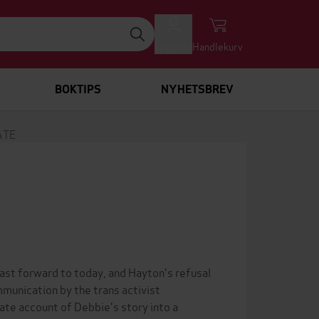
Logg inn
Handlekurv
BOKTIPS
NYHETSBREV
ATE
st forward to today, and Hayton's refusal
munication by the trans activist
e account of Debbie's story into a