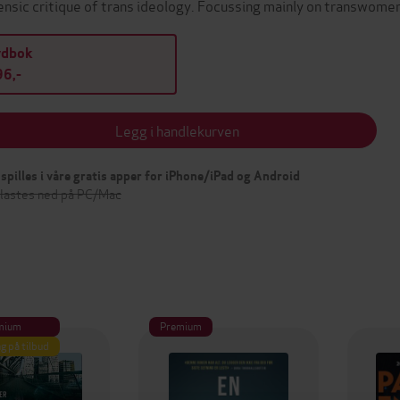
ensic critique of trans ideology. Focussing mainly on transwome
ydbok
6,-
Legg i handlekurven
spilles i våre gratis apper for iPhone/iPad og Android
 lastes ned på PC/Mac
mium
Premium
g på tilbud