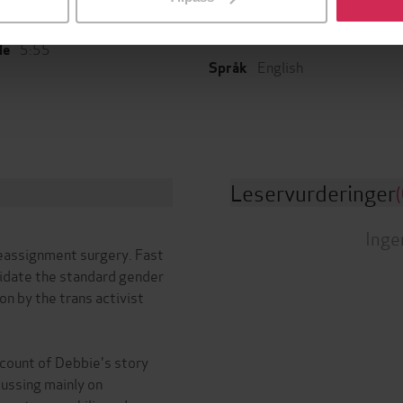
Dokumentar og fakta
,
Politikk
08.02.2024
t
samfunn
5:55
de
English
Språk
Leservurderinger
(
Inge
eassignment surgery. Fast
lidate the standard gender
n by the trans activist
count of Debbie's story
cussing mainly on