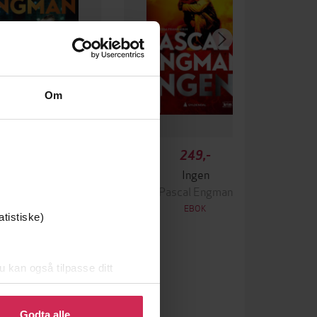
Om
349,-
249,-
Krigen
Ingen
ascal Engman
Pascal Engman
EBOK
EBOK
atistiske)
u kan også tilpasse ditt
 eller endre ditt samtykke.
mp3
Format
Godta alle