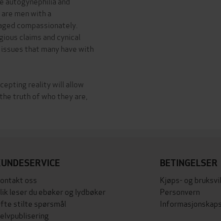
e autogynephilia and
 are men with a
naged compassionately.
igious claims and cynical
 issues that many have with
pting reality will allow
the truth of who they are,
KUNDESERVICE
BETINGELSER
ontakt oss
Kjøps- og bruksvi
lik leser du ebøker og lydbøker
Personvern
fte stilte spørsmål
Informasjonskaps
elvpublisering