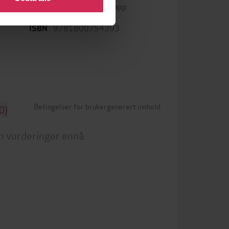
 og
Kun app
DRM-beskyttelse
9781800754393
ISBN
Betingelser for brukergenerert innhold
0)
n vurderinger ennå