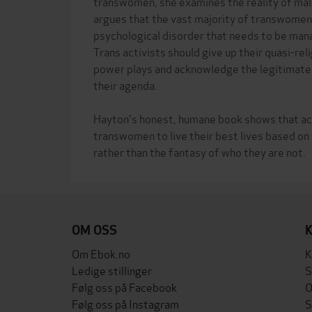
transwomen, she examines the reality of mal
argues that the vast majority of transwomen
psychological disorder that needs to be ma
Trans activists should give up their quasi-rel
power plays and acknowledge the legitimate
their agenda.
Hayton's honest, humane book shows that acce
transwomen to live their best lives based on 
OM OSS
Om Ebok.no
K
Ledige stillinger
S
Følg oss på Facebook
O
Følg oss på Instagram
S