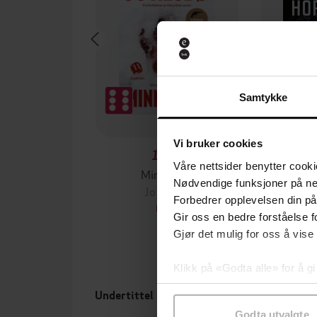
Samtykke
Vi bruker cookies
199,-
Våre nettsider benytter cooki
Minnesota
Nødvendige funksjoner på ne
Jo Nesbø
Jørn
Forbedrer opplevelsen din på
EBOK
Gir oss en bedre forståelse fo
Gjør det mulig for oss å vise
Klikk på «Godta alle» for å gi
samtykke til spesifikke formå
Undertittel
Forla
Godta utvalgte