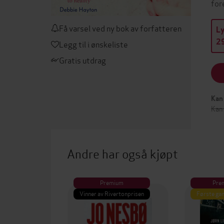
for
Få varsel ved ny bok av forfatteren
L
29
Legg til i ønskeliste
Gratis utdrag
Kan 
Kan
Andre har også kjøpt
Premium
Pre
Vinner av Rivertonprisen
Første gan