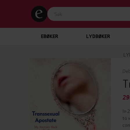
EBØKER
LYDBØKER
LY
Deb
T
29
In 
to 
com