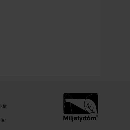
lkår
ler