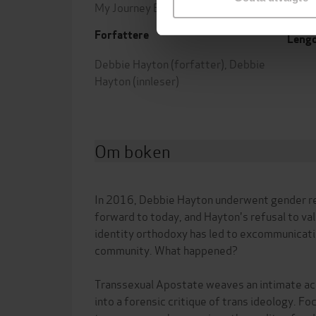
My Journey Back to Reality
Utgit
Forfattere
Leng
Debbie Hayton
(forfatter),
Debbie
Hayton
(innleser)
Om boken
In 2016, Debbie Hayton underwent gender r
forward to today, and Hayton's refusal to va
identity orthodoxy has led to excommunicatio
community. What happened?
Transsexual Apostate weaves an intimate ac
into a forensic critique of trans ideology. Fo