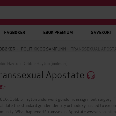
FAGBØKER
EBOK PREMIUM
GAVEKORT
DBØKER
POLITIKK OG SAMFUNN
TRANSSEXUAL APOST
bie Hayton
,
Debbie Hayton
(innleser)
ranssexual Apostate
6,-
2016, Debbie Hayton underwent gender reassignment surgery. Fa
validate the standard gender identity orthodoxy has led to excom
munity. What happened?Transsexual Apostate weaves an intimat