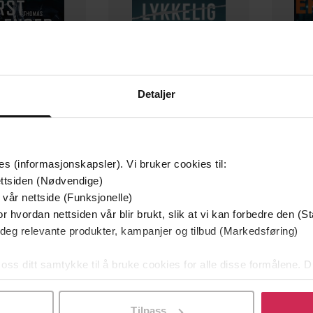
Detaljer
349,-
149,-
es (informasjonskapsler). Vi bruker cookies til:
Utskudd
En lykkelig familie
ttsiden (Nødvendige)
 Lier Horst
Stian Hjelvin Andersen
P
 vår nettside (Funksjonelle)
EBOK
EBOK
r hvordan nettsiden vår blir brukt, slik at vi kan forbedre den (St
 deg relevante produkter, kampanjer og tilbud (Markedsføring)
 oss ditt samtykke til å bruke cookies for alle disse formålene. D
l ved å klikke på «Tilpass». Du kan når som helst trekke tilbake
Swift Press Audio
Sjanger
g
Tilpass