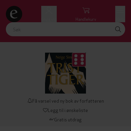
Logg inn
Handlekurv
Meny
Få varsel ved ny bok av forfatteren
Legg til i ønskeliste
Gratis utdrag