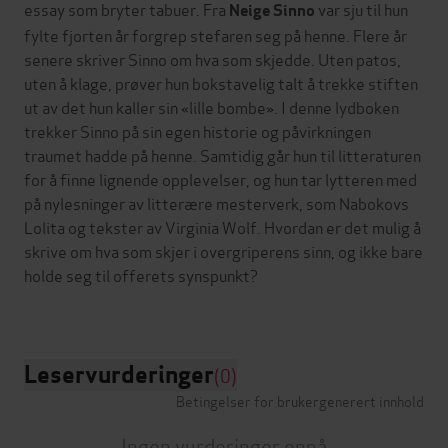
essay som bryter tabuer. Fra
var sju til hun
Neige Sinno
fylte fjorten år forgrep stefaren seg på henne. Flere år
senere skriver Sinno om hva som skjedde. Uten patos,
uten å klage, prøver hun bokstavelig talt å trekke stiften
ut av det hun kaller sin «lille bombe». I denne lydboken
trekker Sinno på sin egen historie og påvirkningen
traumet hadde på henne. Samtidig går hun til litteraturen
for å finne lignende opplevelser, og hun tar lytteren med
på nylesninger av litterære mesterverk, som Nabokovs
Lolita og tekster av Virginia Wolf. Hvordan er det mulig å
skrive om hva som skjer i overgriperens sinn, og ikke bare
holde seg til offerets synspunkt?
Leservurderinger
(0)
Betingelser for brukergenerert innhold
Ingen vurderinger ennå