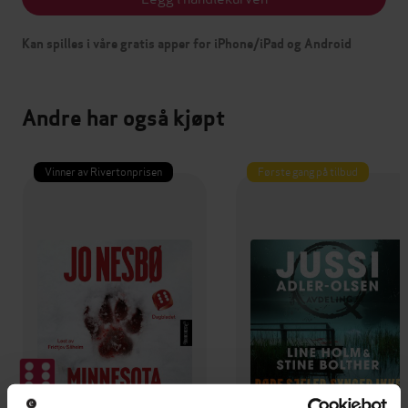
Kan spilles i våre gratis apper for iPhone/iPad og Android
Andre har også kjøpt
Vinner av Rivertonprisen
Første gang på tilbud