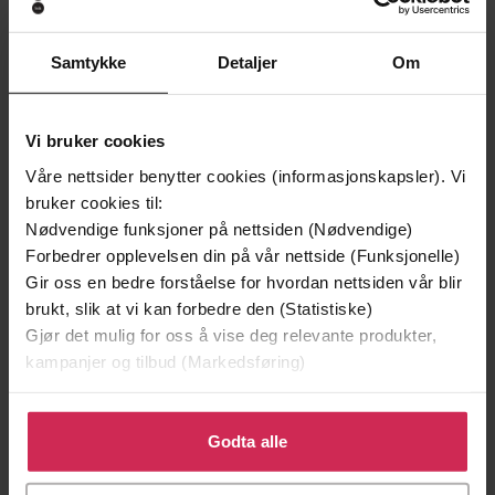
129,-
209,-
Samtykke
Detaljer
Om
Minnesota
Døde sjeler synger ikke
Jo Nesbø
Jussi Adler-Olsen
LYDBOK
LYDBOK
Vi bruker cookies
Våre nettsider benytter cookies (informasjonskapsler). Vi
bruker cookies til:
Nødvendige funksjoner på nettsiden (Nødvendige)
Neige Sinno
(forfatter),
Egil Halmøy
Forfattere
Forbedrer opplevelsen din på vår nettside (Funksjonelle)
(oversetter),
Ingeborg Sundrehagen
Gir oss en bedre forståelse for hvordan nettsiden vår blir
Raustøl
(innleser)
brukt, slik at vi kan forbedre den (Statistiske)
Gjør det mulig for oss å vise deg relevante produkter,
Cappelen Damm
Forlag
kampanjer og tilbud (Markedsføring)
29.08.2024
Utgitt
Klikk på «Godta alle» for å gi oss ditt samtykke til å
7:06
Lengde
bruke cookies for alle disse formålene. Du kan også
Godta alle
tilpasse ditt samtykke til spesifikke formål ved å klikke
Biografier
,
Helse og livsstil
,
Dokumentar og
Sjanger
på «Tilpass». Du kan når som helst trekke tilbake eller