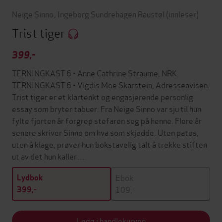
Neige Sinno
,
Ingeborg Sundrehagen Raustøl
(innleser)
Trist tiger
399,-
TERNINGKAST 6 - Anne Cathrine Straume, NRK.
TERNINGKAST 6 - Vigdis Moe Skarstein, Adresseavisen.
Trist tiger er et klartenkt og engasjerende personlig
essay som bryter tabuer. Fra Neige Sinno var sju til hun
fylte fjorten år forgrep stefaren seg på henne. Flere år
senere skriver Sinno om hva som skjedde. Uten patos,
uten å klage, prøver hun bokstavelig talt å trekke stiften
ut av det hun kaller…
Ebok
Lydbok
109,-
399,-
Legg i handlekurven