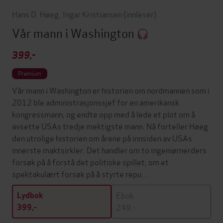
Hans D. Høeg
,
Ingar Kristiansen
(innleser)
Vår mann i Washington
399,-
Premium
Vår mann i Washington er historien om nordmannen som i
2012 ble administrasjonssjef for en amerikansk
kongressmann, og endte opp med å lede et plot om å
avsette USAs tredje mektigste mann. Nå forteller Høeg
den utrolige historien om årene på innsiden av USAs
innerste maktsirkler. Det handler om to ingeniørnerders
forsøk på å forstå det politiske spillet, om et
spektakulært forsøk på å styrte repu…
Ebok
Lydbok
249,-
399,-