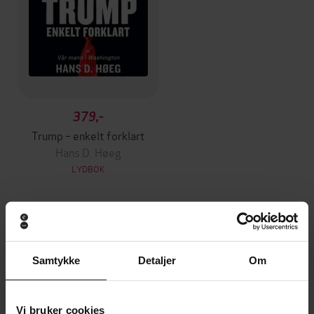
379,-
Trump – enkelt forklart
Hans D. Høeg
LYDBOK
Andre har også kjøpt
Samtykke
Detaljer
Om
Vinner av Rivertonprisen
Vi bruker cookies