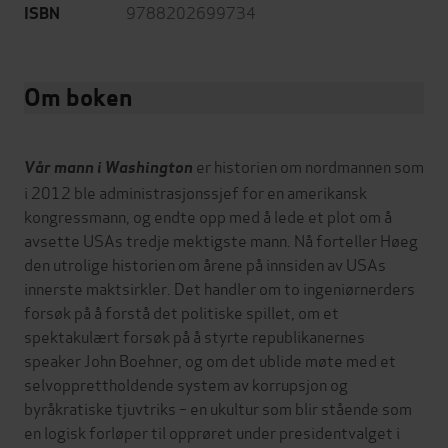
9788202699734
ISBN
Om boken
er historien om nordmannen som
Vår mann i Washington
i 2012 ble administrasjonssjef for en amerikansk
kongressmann, og endte opp med å lede et plot om å
avsette USAs tredje mektigste mann. Nå forteller Høeg
den utrolige historien om årene på innsiden av USAs
innerste maktsirkler. Det handler om to ingeniørnerders
forsøk på å forstå det politiske spillet, om et
spektakulært forsøk på å styrte republikanernes
speaker John Boehner, og om det ublide møte med et
selvopprettholdende system av korrupsjon og
byråkratiske tjuvtriks – en ukultur som blir stående som
en logisk forløper til opprøret under presidentvalget i