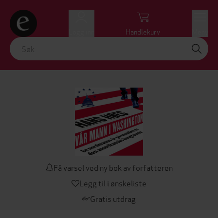
Logg inn
Handlekurv
Meny
Få varsel ved ny bok av forfatteren
Legg til i ønskeliste
Gratis utdrag