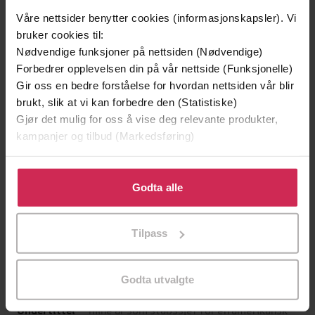
Våre nettsider benytter cookies (informasjonskapsler). Vi
bruker cookies til:
Nødvendige funksjoner på nettsiden (Nødvendige)
Forbedrer opplevelsen din på vår nettside (Funksjonelle)
Gir oss en bedre forståelse for hvordan nettsiden vår blir
brukt, slik at vi kan forbedre den (Statistiske)
Gjør det mulig for oss å vise deg relevante produkter,
kampanjer og tilbud (Markedsføring)
Klikk på «Godta alle» for å gi oss ditt samtykke til å
299,-
399,-
bruke cookies for alle disse formålene. Du kan også
Godta alle
Minnesota
Satans segl
tilpasse ditt samtykke til spesifikke formål ved å klikke
Jo Nesbø
Tom Egeland
på «Tilpass». Du kan når som helst trekke tilbake eller
Tilpass
LYDBOK
LYDBOK
endre ditt samtykke.
Godta utvalgte
mine år som stabssjef for en amerikansk
Undertittel