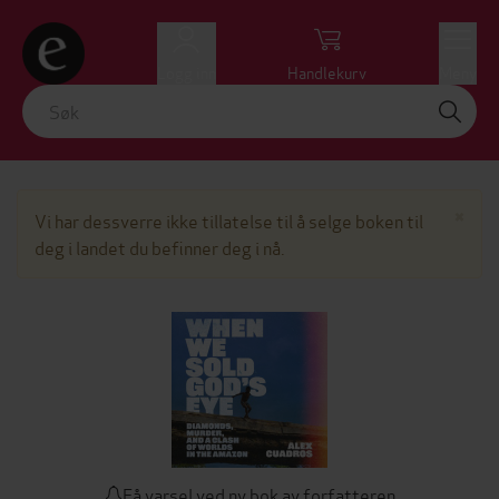
Logg inn
Handlekurv
Meny
Lu
×
Vi har dessverre ikke tillatelse til å selge boken til
deg i landet du befinner deg i nå.
Få varsel ved ny bok av forfatteren