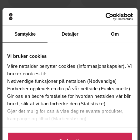
199,-
349,-
Minnesota
Utskudd
Jo Nesbø
Jørn Lier Horst
Samtykke
Detaljer
Om
EBOK
EBOK
Vi bruker cookies
Våre nettsider benytter cookies (informasjonskapsler). Vi
Diamonds, Murder and a Clash of Worlds in
Undertittel
bruker cookies til:
the Amazon 'A MODERN CLASSIC OF
Nødvendige funksjoner på nettsiden (Nødvendige)
LITERARY NONFICTION' - JON LEE
Forbedrer opplevelsen din på vår nettside (Funksjonelle)
ANDERSON
Gir oss en bedre forståelse for hvordan nettsiden vår blir
brukt, slik at vi kan forbedre den (Statistiske)
Alex Cuadros
(forfatter),
Alex Cuadros
Forfattere
Gjør det mulig for oss å vise deg relevante produkter,
(innleser)
kampanjer og tilbud (Markedsføring)
Weidenfeld & Nicolson
Forlag
Klikk på «Godta alle» for å gi oss ditt samtykke til å