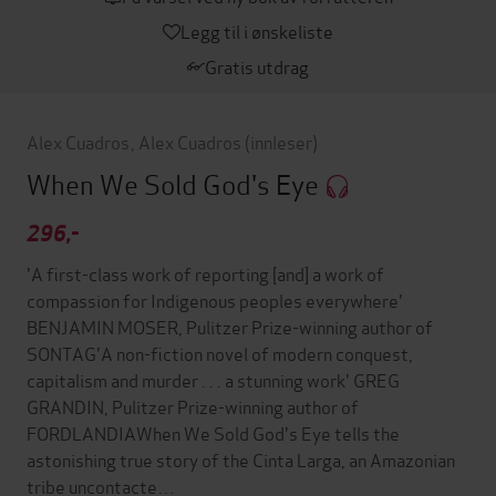
Legg til i ønskeliste
Gratis utdrag
Alex Cuadros
,
Alex Cuadros
(innleser)
When We Sold God's Eye
296,-
'A first-class work of reporting [and] a work of
compassion for Indigenous peoples everywhere'
BENJAMIN MOSER, Pulitzer Prize-winning author of
SONTAG'A non-fiction novel of modern conquest,
capitalism and murder . . . a stunning work' GREG
GRANDIN, Pulitzer Prize-winning author of
FORDLANDIAWhen We Sold God's Eye tells the
astonishing true story of the Cinta Larga, an Amazonian
tribe uncontacte…