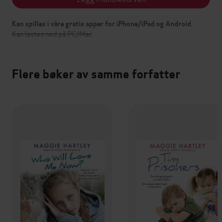
Kan spilles i våre gratis apper for iPhone/iPad og Android
Kan lastes ned på PC/Mac
Flere bøker av samme forfatter