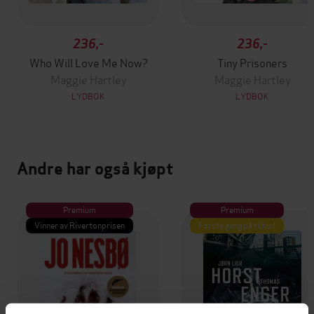
236,-
236,-
Who Will Love Me Now?
Tiny Prisoners
Maggie Hartley
Maggie Hartley
LYDBOK
LYDBOK
Andre har også kjøpt
Premium
Premium
Vinner av Rivertonprisen
Første gang på tilbud