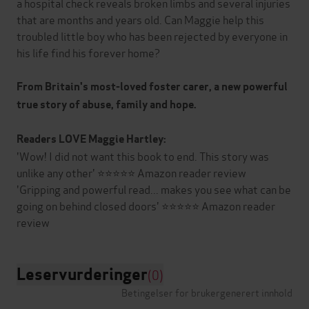
a hospital check reveals broken limbs and several injuries
that are months and years old. Can Maggie help this
troubled little boy who has been rejected by everyone in
his life find his forever home?
From Britain's most-loved foster carer, a new powerful
true story of abuse, family and hope.
Readers LOVE Maggie Hartley:
'Wow! I did not want this book to end. This story was
unlike any other' ⭐⭐⭐⭐⭐ Amazon reader review
'Gripping and powerful read... makes you see what can be
going on behind closed doors' ⭐⭐⭐⭐⭐ Amazon reader
Leservurderinger
(0)
Betingelser for brukergenerert innhold