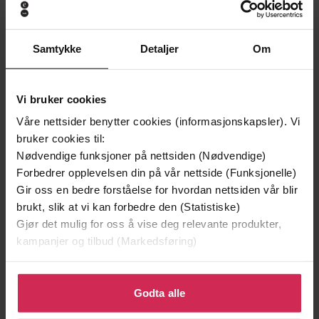
Samtykke
Detaljer
Om
Vi bruker cookies
129,-
129,-
Våre nettsider benytter cookies (informasjonskapsler). Vi
Minnesota
Utskudd
bruker cookies til:
Jo Nesbø
Jørn Lier Horst
Nødvendige funksjoner på nettsiden (Nødvendige)
EBOK
EBOK
Forbedrer opplevelsen din på vår nettside (Funksjonelle)
Gir oss en bedre forståelse for hvordan nettsiden vår blir
brukt, slik at vi kan forbedre den (Statistiske)
Gjør det mulig for oss å vise deg relevante produkter,
Ralph’s true story of abuse, secrets and
Undertittel
kampanjer og tilbud (Markedsføring)
lies
Klikk på «Godta alle» for å gi oss ditt samtykke til å
Maggie Hartley
(forfatter),
Penelope
Forfattere
bruke cookies for alle disse formålene. Du kan også
Godta alle
McDonald
(innleser)
tilpasse ditt samtykke til spesifikke formål ved å klikke