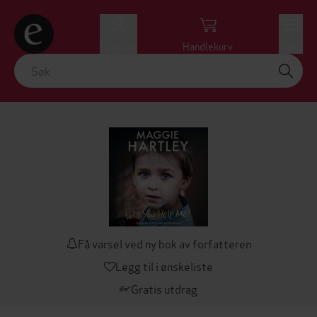
Logg inn
Handlekurv
Meny
Få varsel ved ny bok av forfatteren
Legg til i ønskeliste
Gratis utdrag