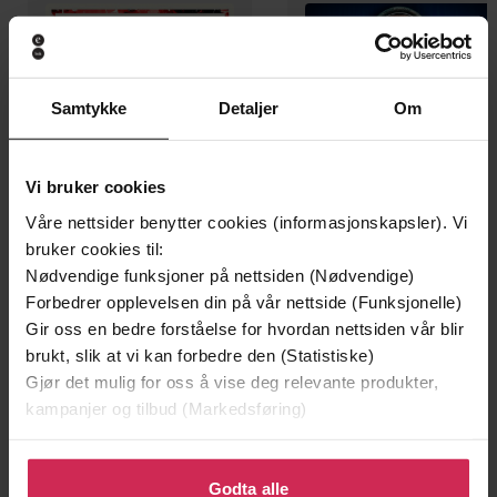
Samtykke
Detaljer
Om
Vi bruker cookies
Våre nettsider benytter cookies (informasjonskapsler). Vi
bruker cookies til:
449,-
350,-
Nødvendige funksjoner på nettsiden (Nødvendige)
Generasjon null
Hushjelpen
Forbedrer opplevelsen din på vår nettside (Funksjonelle)
Stefan Ahnhem
Freida McFadden
Gir oss en bedre forståelse for hvordan nettsiden vår blir
LYDBOK
LYDBOK
brukt, slik at vi kan forbedre den (Statistiske)
Gjør det mulig for oss å vise deg relevante produkter,
kampanjer og tilbud (Markedsføring)
Svein Mønnesland
(forfatter),
Ingar
Forfattere
Klikk på «Godta alle» for å gi oss ditt samtykke til å
Kristiansen
(innleser)
bruke cookies for alle disse formålene. Du kan også
Godta alle