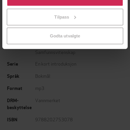
tilpasse ditt samtykke til spesifikke formål ved å klikke
Cappelen Damm akademisk
Forlag
på «Tilpass». Du kan når som helst trekke tilbake eller
Tilpass
endre ditt samtykke.
28.03.2022
Utgitt
6:55
Lengde
Godta utvalgte
Fagbøker
,
Religion, historie og filosofi
,
Sjanger
Samfunnsvitenskap
En kort introduksjon
Serie
Bokmål
Språk
mp3
Format
Vannmerket
DRM-
beskyttelse
9788202753078
ISBN