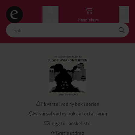
Logg inn
Handlekurv
Meny
Få varsel ved ny bok i serien
Få varsel ved ny bok av forfatteren
Legg til i ønskeliste
Gratis utdrag