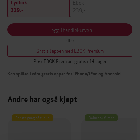
Ebok
Lydbok
239,-
319,-
Legg i handlekurven
eller
Gratis i appen med EBOK Premium
Prøv EBOK Premium gratis i 14 dager
Kan spilles i våre gratis apper for iPhone/iPad og Android
Andre har også kjøpt
Første gang på tilbud
Boka bak filmen