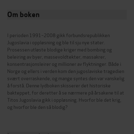
Om boken
I perioden 1991–2008 gikk forbundsrepublikken
Jugoslavia i oppløsning og ble til sju nye stater.
Prosessen utløste blodige kriger med bombing og
beleiring av byer, massevoldtekter, massakrer,
konsentrasjonsleirer og millioner av flyktninger. Både i
Norge og ellers i verden kom den jugoslaviske tragedien
svært overraskende, og mange syntes den var vanskelig
å forstå. Denne lydboken skisserer det historiske
bakteppet, for deretter å se nærmere på årsakene til at
Titos Jugoslavia gikk i oppløsning. Hvorfor ble det krig,
og hvorfor ble den så blodig?