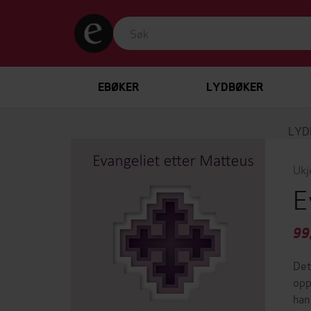
EBØKER
LYDBØKER
LYD
Ukj
E
99
Det
opp
han