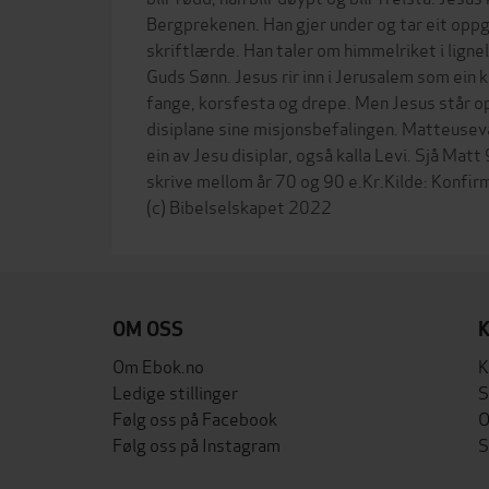
Bergprekenen. Han gjer under og tar eit oppg
skriftlærde. Han taler om himmelriket i ligne
Guds Sønn. Jesus rir inn i Jerusalem som ein k
fange, korsfesta og drepe. Men Jesus står op
disiplane sine misjonsbefalingen. Matteuseva
ein av Jesu disiplar, også kalla Levi. Sjå Mat
skrive mellom år 70 og 90 e.Kr.Kilde: Konfir
OM OSS
Om Ebok.no
K
Ledige stillinger
S
Følg oss på Facebook
O
Følg oss på Instagram
S