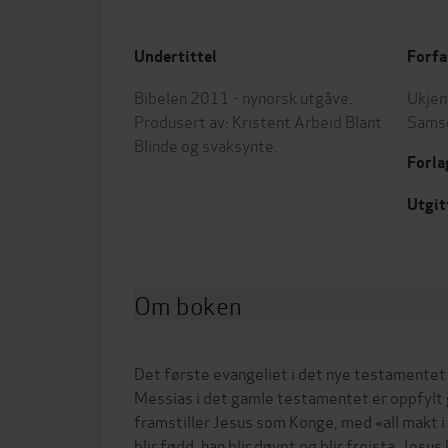
Undertittel
Forfa
Bibelen 2011 - nynorsk utgåve.
Ukjen
Produsert av: Kristent Arbeid Blant
Sams
Blinde og svaksynte.
Forla
Utgit
Om boken
Det første evangeliet i det nye testamentet 
Messias i det gamle testamentet er oppfylt
framstiller Jesus som Konge, med «all makt i
blir fødd, han blir døypt og blir freista. Jesus 