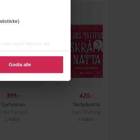
Premium
 av Bokhandlerprisen 2024
atistiske)
u kan også tilpasse ditt
 eller endre ditt samtykke.
Godta alle
399,-
420,-
Sjøfareren
Skråpånatta
Erika Fatland
Lars Mytting
LYDBOK
LYDBOK