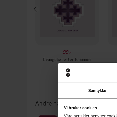
99,-
Evangeliet etter Johannes
Ukjent Ukjent
LYDBOK
Samtykke
Andre har også kjøpt
Vi bruker cookies
Våre nettsider benytter cooki