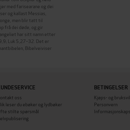
jer med farisearane og dei
lser og kallast Messias,
onge, men blir tatt til
p frå dei døde, og gir
ngeliet har sitt namn etter
t 9,9; Luk 5,27–32. Det er
mantbibelen, Bibelveiviser
KUNDESERVICE
BETINGELSER
ontakt oss
Kjøps- og bruksvi
lik leser du ebøker og lydbøker
Personvern
fte stilte spørsmål
Informasjonskaps
elvpublisering