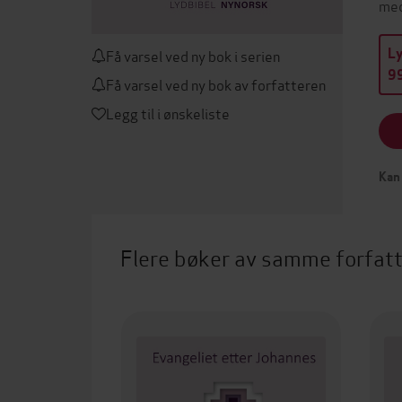
med
L
Få varsel ved ny bok i serien
99
Få varsel ved ny bok av forfatteren
Legg til i ønskeliste
Kan 
Flere bøker av samme forfat