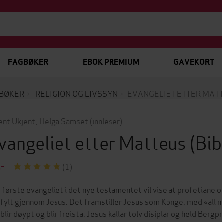
FAGBØKER
EBOK PREMIUM
GAVEKORT
BØKER
RELIGION OG LIVSSYN
EVANGELIET ETTER MAT
ent Ukjent
,
Helga Samset
(innleser)
vangeliet etter Matteus
(Bi
,-
(1)
 første evangeliet i det nye testamentet vil vise at profetiane
fylt gjennom Jesus. Det framstiller Jesus som Konge, med «all ma
 blir døypt og blir freista. Jesus kallar tolv disiplar og held Berg