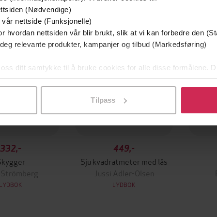
ttsiden (Nødvendige)
Vinner
 vår nettside (Funksjonelle)
r hvordan nettsiden vår blir brukt, slik at vi kan forbedre den (St
 deg relevante produkter, kampanjer og tilbud (Markedsføring)
 oss ditt samtykke til å bruke cookies for alle disse formålene. D
l ved å klikke på «Tilpass». Du kan når som helst trekke tilbake
Tilpass
332,-
449,-
Skygger
Sju kvadratmeter med lås
 Strömberg
Jussi Adler-Olsen
LYDBOK
LYDBOK