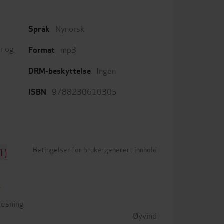
Nynorsk
Språk
r og
mp3
Format
Ingen
DRM-beskyttelse
9788230610305
ISBN
Betingelser for brukergenerert innhold
1)
lesning
Øyvind