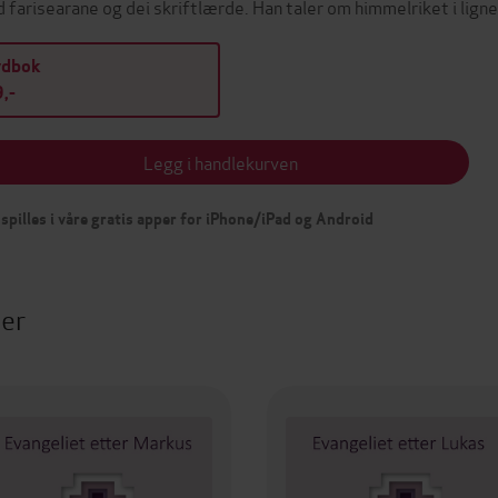
 farisearane og dei skriftlærde. Han taler om himmelriket i lign
ydbok
,-
Legg i handlekurven
spilles i våre gratis apper for iPhone/iPad og Android
ter