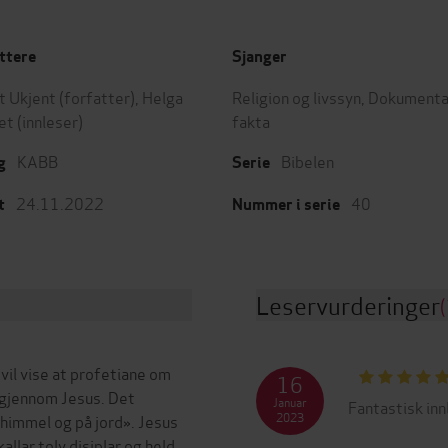
ttere
Sjanger
t Ukjent
(forfatter),
Helga
Religion og livssyn
,
Dokumenta
et
(innleser)
fakta
KABB
Bibelen
g
Serie
24.11.2022
40
t
Nummer i serie
Leservurderinger
(
vil vise at profetiane om
16
 gjennom Jesus. Det
Januar
Fantastisk inn
2023
 himmel og på jord». Jesus
kallar tolv disiplar og held