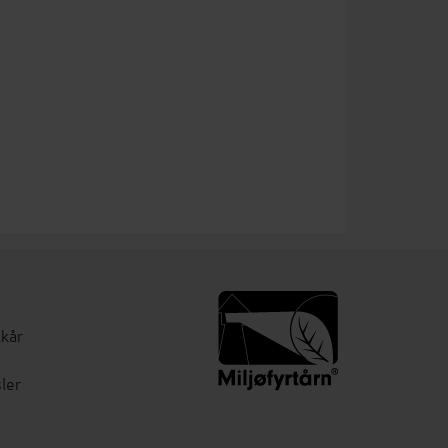
lkår
ler