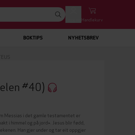
Logg inn
Handlekurv
BOKTIPS
NYHETSBREV
TEUS
belen #40)
 om Messias i det gamle testamentet er
kt i himmel og på jord». Jesus blir fødd,
prekenen. Han gjer under og tar eit oppgjer