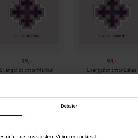
99,-
99,-
Evangeliet etter Markus
Evangeliet etter Lukas
Ukjent Ukjent
Ukjent Ukjent
LYDBOK
LYDBOK
Detaljer
es (informasjonskapsler). Vi bruker cookies til: