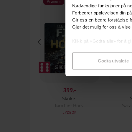
Premium
Premium
Nødvendige funksjoner på ne
Forbedrer opplevelsen din på
Gir oss en bedre forståelse fo
Gjør det mulig for oss å vise
Klikk på «Godta alle» for å gi
samtykke til spesifikke formå
Godta utvalgte
399,-
Skriket
Jørn Lier Horst
Sara
LYDBOK