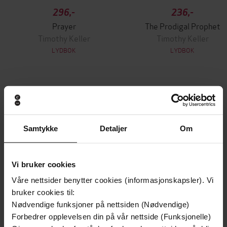
296,-
236,-
Prayer
The Prodigal Prophet
Timothy Keller
Timothy Keller
LYDBOK
LYDBOK
Andre har også kjøpt
Samtykke
Detaljer
Om
Premium
Premium
Vinner av Rivertonprisen
Første gang på tilbud
Vi bruker cookies
Våre nettsider benytter cookies (informasjonskapsler). Vi
bruker cookies til:
Nødvendige funksjoner på nettsiden (Nødvendige)
Forbedrer opplevelsen din på vår nettside (Funksjonelle)