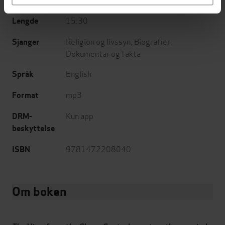
15:30
Lengde
Religion og livssyn
,
Biografier
,
Sjanger
Dokumentar og fakta
English
Språk
mp3
Format
Kun app
DRM-
beskyttelse
9781472208040
ISBN
Om boken