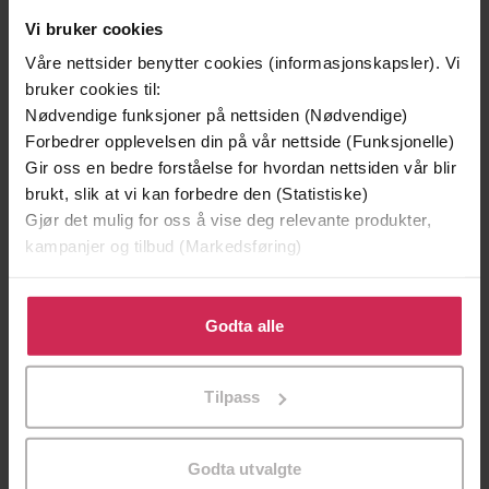
Vi bruker cookies
Våre nettsider benytter cookies (informasjonskapsler). Vi
bruker cookies til:
Nødvendige funksjoner på nettsiden (Nødvendige)
199,-
349,-
Forbedrer opplevelsen din på vår nettside (Funksjonelle)
Minnesota
Utskudd
Gir oss en bedre forståelse for hvordan nettsiden vår blir
Jo Nesbø
Jørn Lier Horst
brukt, slik at vi kan forbedre den (Statistiske)
EBOK
EBOK
Gjør det mulig for oss å vise deg relevante produkter,
kampanjer og tilbud (Markedsføring)
Klikk på «Godta alle» for å gi oss ditt samtykke til å
Selected Nonfiction
bruke cookies for alle disse formålene. Du kan også
Godta alle
Undertittel
tilpasse ditt samtykke til spesifikke formål ved å klikke
Neil Gaiman
(forfatter),
Neil Gaiman
Forfattere
på «Tilpass». Du kan når som helst trekke tilbake eller
(innleser)
Tilpass
endre ditt samtykke.
Headline
Forlag
Godta utvalgte
31.05.2016
Utgitt