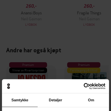
260,-
260,-
Anansi Boys
Fragile Things
Neil Gaiman
Neil Gaiman
LYDBOK
LYDBOK
Andre har også kjøpt
Premium
Premium
Vinner av Rivertonprisen
Første gang på tilbud
Samtykke
Detaljer
Om