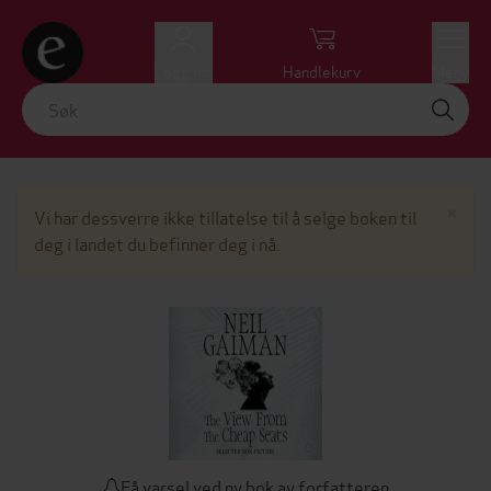
Logg inn
Handlekurv
Meny
Lu
×
Vi har dessverre ikke tillatelse til å selge boken til
deg i landet du befinner deg i nå.
Få varsel ved ny bok av forfatteren