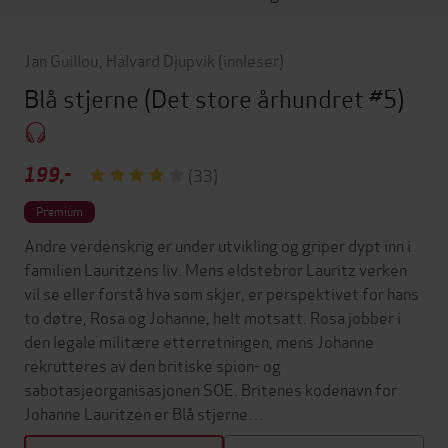
Jan Guillou
,
Halvard Djupvik
(innleser)
Blå stjerne
(Det store århundret #5)
199,-
(33)
Premium
Andre verdenskrig er under utvikling og griper dypt inn i
familien Lauritzens liv. Mens eldstebror Lauritz verken
vil se eller forstå hva som skjer, er perspektivet for hans
to døtre, Rosa og Johanne, helt motsatt. Rosa jobber i
den legale militære etterretningen, mens Johanne
rekrutteres av den britiske spion- og
sabotasjeorganisasjonen SOE. Britenes kodenavn for
Johanne Lauritzen er Blå stjerne…