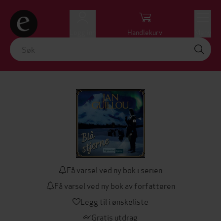
Logg inn
Handlekurv
Meny
Få varsel ved ny bok i serien
Få varsel ved ny bok av forfatteren
Legg til i ønskeliste
Gratis utdrag