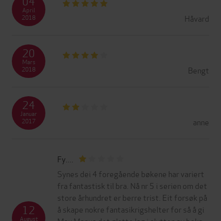
04
April
Håvard
2018
20
Mars
Bengt
2018
24
Januar
anne
2017
Fy....
Synes dei 4 foregående bøkene har variert
fra fantastisk til bra. Nå nr 5 i serien om det
store århundret er berre trist. Eit forsøk på
12
å skape nokre fantasikrigshelter for så å gi
August
Max Manus det glatte lag i slutten av boka.