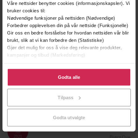
November
Våre nettsider benytter cookies (informasjonskapsler). Vi
Per Arne
2021
bruker cookies til:
Nødvendige funksjoner på nettsiden (Nødvendige)
Forbedrer opplevelsen din på vår nettside (Funksjonelle)
28
Gir oss en bedre forståelse for hvordan nettsiden vår blir
November
Katja
2021
brukt, slik at vi kan forbedre den (Statistiske)
Gjør det mulig for oss å vise deg relevante produkter,
kampanjer og tilbud (Markedsføring)
15
September
Klikk på «Godta alle» for å gi oss ditt samtykke til å
Joakim
2021
bruke cookies for alle disse formålene. Du kan også
Godta alle
tilpasse ditt samtykke til spesifikke formål ved å klikke
15
på «Tilpass». Du kan når som helst trekke tilbake eller
Tilpass
Juli
endre ditt samtykke.
Inger
2021
Godta utvalgte
11
Juli
Bjørn Ove
2021