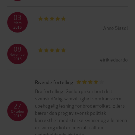
03
Mars
Anne Sissel
2016
08
November
eirik eduardo
2015
Rivende fortelling
Bra fortelling. Guillou pirker borti litt
svensk dårlig samvittighet som kan være
27
ubehagelig lesning for broderfolket. Ellers
Oktober
bærer den preg av svensk politisk
2015
korrekthet med sterke kvinner og alle menn
er svin og idioter, men alt i alt en
underholdende historie