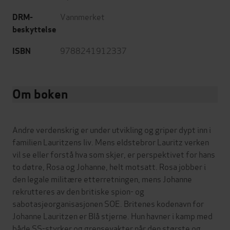
Vannmerket
DRM-
beskyttelse
9788241912337
ISBN
Om boken
Andre verdenskrig er under utvikling og griper dypt inn i
familien Lauritzens liv. Mens eldstebror Lauritz verken
vil se eller forstå hva som skjer, er perspektivet for hans
to døtre, Rosa og Johanne, helt motsatt. Rosa jobber i
den legale militære etterretningen, mens Johanne
rekrutteres av den britiske spion- og
sabotasjeorganisasjonen SOE. Britenes kodenavn for
Johanne Lauritzen er Blå stjerne. Hun havner i kamp med
både SS-styrker og grensevakter når den største og