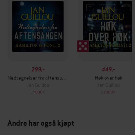
299,-
449,-
Nedtegnelser fra aftensangen
Høk over høk
Jan Guillou
Jan Guillou
LYDBOK
LYDBOK
Andre har også kjøpt