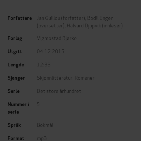
Jan Guillou
(forfatter),
Bodil Engen
Forfattere
(oversetter),
Halvard Djupvik
(innleser)
Vigmostad Bjørke
Forlag
04.12.2015
Utgitt
12:33
Lengde
Skjønnlitteratur
,
Romaner
Sjanger
Det store århundret
Serie
5
Nummer i
serie
Bokmål
Språk
mp3
Format