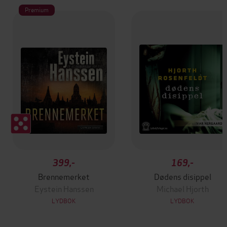
Premium
399,-
169,-
Brennemerket
Dødens disippel
Eystein Hanssen
Michael Hjorth
LYDBOK
LYDBOK