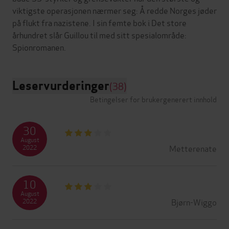
viktigste operasjonen nærmer seg: Å redde Norges jøder
på flukt fra nazistene. I sin femte bok i Det store
århundret slår Guillou til med sitt spesialområde:
Leservurderinger
(38)
Betingelser for brukergenerert innhold
30
August
Metterenate
2022
10
August
Bjørn-Wiggo
2022