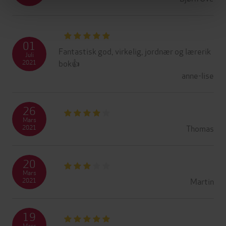
01
Fantastisk god, virkelig, jordnær og lærerik
Juli
bok👍
2021
anne-lise
26
Mars
Thomas
2021
20
Mars
Martin
2021
19
Mars