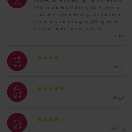
2016
Fy Nei du Guillou. Hold deg til den svenske
fantasihelten Hamilton og andre fantasier.
Denne boka var det ingen nytte og lite ny
historie å hente for den som vil vite.
Rune
12
Mai
Frank
2016
23
April
Birgit
2016
15
April
BjÃ¸rg
2016