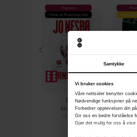
Premium
Pre
Vinner av Rivertonprisen
Første gan
Samtykke
Vi bruker cookies
Våre nettsider benytter cooki
129,-
Nødvendige funksjoner på ne
Minnesota
Forbedrer opplevelsen din på
Jo Nesbø
Jørn
Gir oss en bedre forståelse fo
Gjør det mulig for oss å vise
EBOK