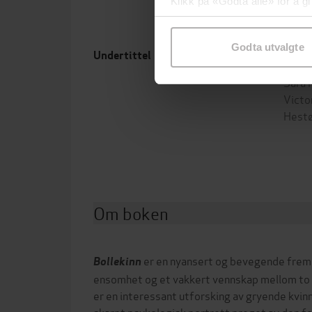
Klikk på «Godta alle» for å gi
samtykke til spesifikke formå
Godta utvalgte
roman
Forfa
Undertittel
Sara
Victo
Hest
Om boken
er en nyansert og bevegende fremst
Bollekinn
ensomhet og et vakkert vennskap mellom to
er en interessant utforsking av gryende kvinn
skarpt psykologisk portrett preget av den f