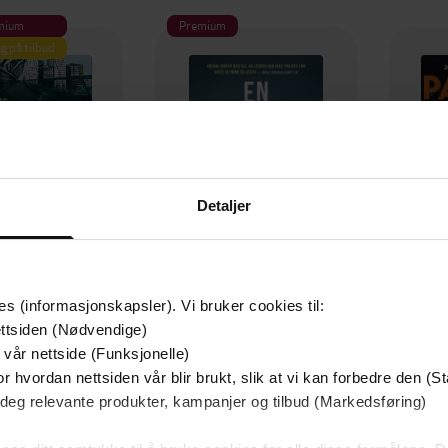
mium
Premium
g på tilbud
Detaljer
es (informasjonskapsler). Vi bruker cookies til:
129,-
79,-
ttsiden (Nødvendige)
Utskudd
En lykkelig familie
 vår nettside (Funksjonelle)
 Lier Horst
Stian Hjelvin Andersen
P
r hvordan nettsiden vår blir brukt, slik at vi kan forbedre den (St
 deg relevante produkter, kampanjer og tilbud (Markedsføring)
EBOK
EBOK