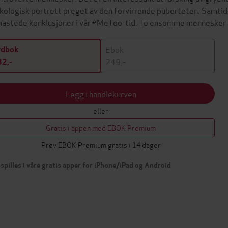
kologisk portrett preget av den forvirrende puberteten. Samtid
hastede konklusjoner i vår #MeToo-tid. To ensomme mennesker 
Ebok
ydbok
249,-
2,-
Legg i handlekurven
eller
Gratis i appen med EBOK Premium
Prøv EBOK Premium gratis i 14 dager
spilles i våre gratis apper for iPhone/iPad og Android