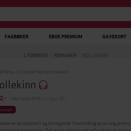
FAGBØKER
EBOK PREMIUM
GAVEKORT
LYDBØKER
ROMANER
BOLLEKINN
a Mesa
,
Christian Hestø
(innleser)
ollekinn
2,-
|
Veil. pris: 379,-
|
Spar 47,-
remium
lekinn er en nyansert og bevegende fremstilling av en ung jent
introverte mennesker. Det er en interessant utforsking av gryend