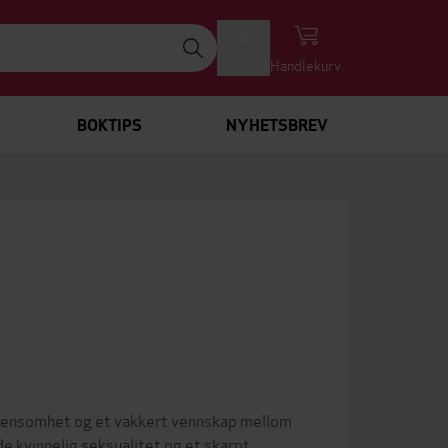
Logg inn
Handlekurv
BOKTIPS
NYHETSBREV
es ensomhet og et vakkert vennskap mellom
e kvinnelig seksualitet og et skarpt