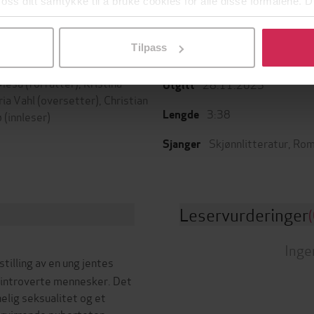
 oss ditt samtykke til å bruke cookies for alle disse formålene. D
l ved å klikke på «Tilpass». Du kan når som helst trekke tilbake
Tilpass
Cappelen Damm
ttere
Forlag
 Mesa
(forfatter),
Kristina
28.11.2023
Utgitt
ria Vahl
(oversetter),
Christian
3:38
Lengde
ø
(innleser)
Skjønnlitteratur
,
Rom
Sjanger
Leservurderinger
(
Inge
illing av en ung jentes
 introverte mennesker. Det
elig seksualitet og et
orvirrende puberteten.