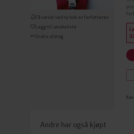
psy
for
Få varsel ved ny bok av forfatteren
Legg til i ønskeliste
L
Gratis utdrag
33
Kan 
Andre har også kjøpt