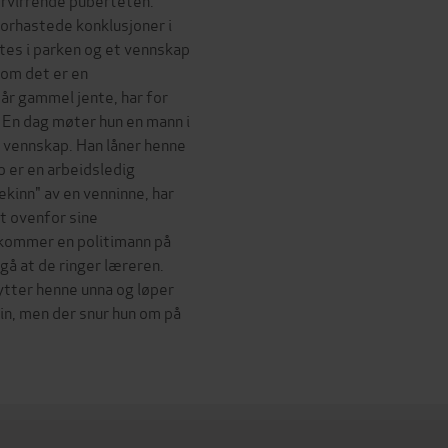
forhastede konklusjoner i
s i parken og et vennskap
 om det er en
4 år gammel jente, har for
. En dag møter hun en mann i
t vennskap. Han låner henne
o er en arbeidsledig
lekinn" av en venninne, har
t ovenfor sine
 kommer en politimann på
ngå at de ringer læreren.
ytter henne unna og løper
in, men der snur hun om på