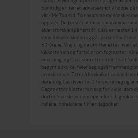
Samtidig er den en advarsel mot å hoppe på 
vår #MeToo-tid. To ensomme mennesker møte
oppstår. De forstår at de er sjelevenner selv
aldersforskjell på førti år. Casi, en nesten 1
vane å skulke skolen og gå i parken for å lese
50-årene, Viejo, og de utvikler etter hvert e
kikkerten sin og forteller om fuglearter. Viej
einstøing, og Casi, som etter å blitt kalt "bol
begynt å skulke, føler seg også fremmedgjor
jevnaldrende. Etter å ha skulket i månedsvis
døren, og Casi lyver for å forsvare seg og un
Dagen etter blotter hun seg for Viejo, som d
derfra. Hun skriver om episoden i dagboken s
rollene. Foreldrene finner dagboken.