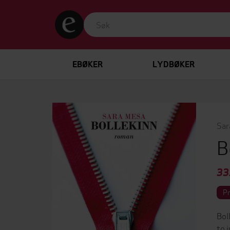
EBØKER
LYDBØKER
Sar
B
33
P
Bol
to 