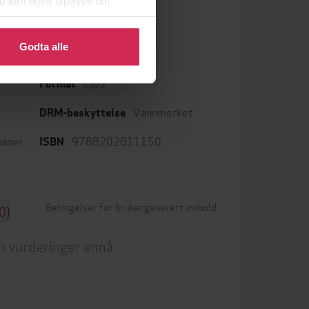
u kan også tilpasse ditt
 eller endre ditt samtykke.
Godta alle
Bokmål
Språk
mp3
Format
Vannmerket
DRM-beskyttelse
aner
9788202811150
ISBN
Betingelser for brukergenerert innhold
0)
n vurderinger ennå