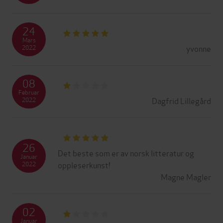
24
Mars
yvonne
2022
08
Februar
Dagfrid Lillegård
2022
26
Det beste som er av norsk litteratur og
Januar
oppleserkunst!
2022
Magne Magler
02
Januar