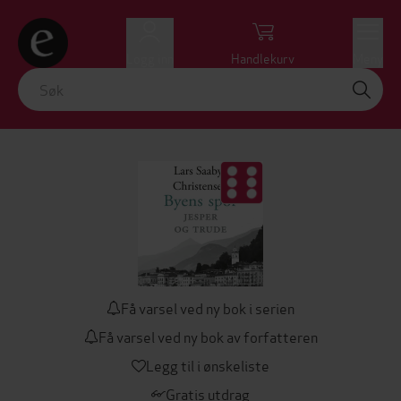
Logg inn
Handlekurv
Meny
Få varsel ved ny bok i serien
Få varsel ved ny bok av forfatteren
Legg til i ønskeliste
Gratis utdrag