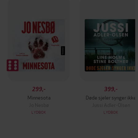
299,-
399,-
Minnesota
Døde sjeler synger ikke
Jo Nesbø
Jussi Adler-Olsen
LYDBOK
LYDBOK