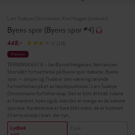
Lars Saabye Christensen
,
Kim Haugen
(innleser)
Byens spor
(Byens spor #4)
449,-
(18)
Premium
TERNINGKAST 6 – Jan Øyvind Helgesen, Nettavisen.
Storslått fortsettelse på Byens spor-bøkene. Byens
spor — Jesper og Trude er den vakre og rørende
fortsettelsen på et av høydepunktene i Lars Saabye
Christensens forfatterskap. Det er blitt åttitall, tidene
er forandret, byen også, men det er mange av de samme
sporene. Karakterene er bare blitt eldre, de er kommet
til en ny etasje i livet, der syn…
Ebok
Lydbok
249,-