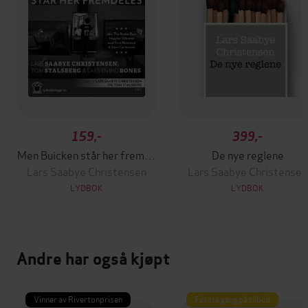
159,-
399,-
Men Buicken står her fremdeles
De nye reglene
Lars Saabye Christensen
Lars Saabye Christensen
LYDBOK
LYDBOK
Andre har også kjøpt
Vinner av Rivertonprisen
Første gang på tilbud