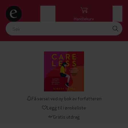
Logg inn
Handlekurv
Meny
Få varsel ved ny bok av forfatteren
Legg til i ønskeliste
Gratis utdrag