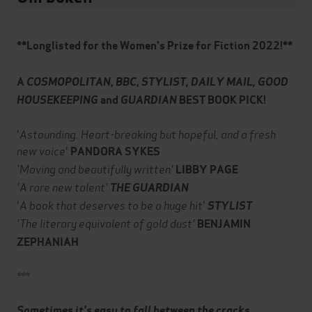
**Longlisted for the Women's Prize for Fiction 2022!**
A
COSMOPOLITAN
,
BBC
,
STYLIST, DAILY MAIL, GOOD
HOUSEKEEPING
and
GUARDIAN
BEST BOOK PICK!
'
Astounding. Heart-breaking but hopeful, and a fresh
new voice
'
PANDORA SYKES
'Moving and beautifully written'
LIBBY PAGE
'A rare new talent'
THE GUARDIAN
'
A book that deserves to be a huge hit
'
STYLIST
'The literary equivalent of gold dust'
BENJAMIN
ZEPHANIAH
***
Sometimes it's easy to fall between the cracks...