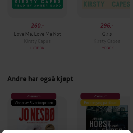
260,-
296,-
Love Me, Love Me Not
Girls
Kirsty Capes
Kirsty Capes
LYDBOK
LYDBOK
Andre har også kjøpt
Premium
Premium
Vinner av Rivertonprisen
Første gang på tilbud