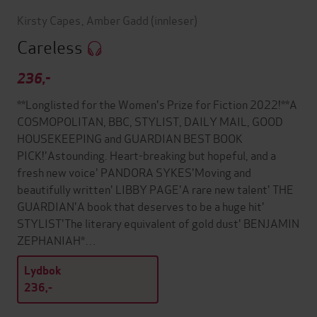
Kirsty Capes
,
Amber Gadd
(innleser)
Careless
236,-
**Longlisted for the Women's Prize for Fiction 2022!**A
COSMOPOLITAN, BBC, STYLIST, DAILY MAIL, GOOD
HOUSEKEEPING and GUARDIAN BEST BOOK
PICK!'Astounding. Heart-breaking but hopeful, and a
fresh new voice' PANDORA SYKES'Moving and
beautifully written' LIBBY PAGE'A rare new talent' THE
GUARDIAN'A book that deserves to be a huge hit'
STYLIST'The literary equivalent of gold dust' BENJAMIN
ZEPHANIAH*…
Lydbok
236,-