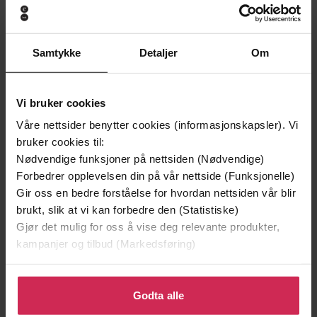
Samtykke
Detaljer
Om
Vi bruker cookies
199,-
349,-
Våre nettsider benytter cookies (informasjonskapsler). Vi
bruker cookies til:
Minnesota
Utskudd
Nødvendige funksjoner på nettsiden (Nødvendige)
Jo Nesbø
Jørn Lier Horst
Forbedrer opplevelsen din på vår nettside (Funksjonelle)
EBOK
EBOK
Gir oss en bedre forståelse for hvordan nettsiden vår blir
brukt, slik at vi kan forbedre den (Statistiske)
Gjør det mulig for oss å vise deg relevante produkter,
kampanjer og tilbud (Markedsføring)
Longlisted for the Women’s Prize for
Undertittel
Fiction 2022
Klikk på «Godta alle» for å gi oss ditt samtykke til å
bruke cookies for alle disse formålene. Du kan også
Godta alle
Kirsty Capes
(forfatter),
Amber Gadd
Forfattere
tilpasse ditt samtykke til spesifikke formål ved å klikke
(innleser)