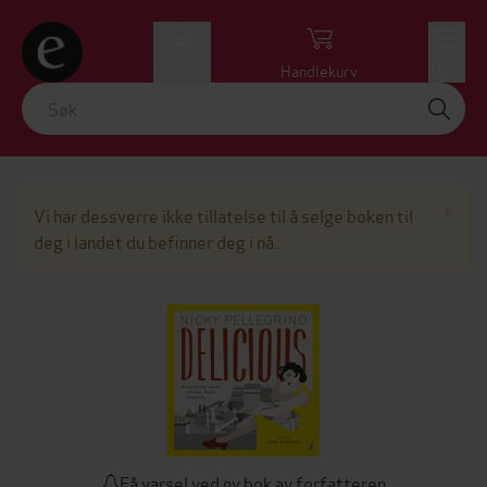
Logg inn
Handlekurv
Meny
Lu
×
Vi har dessverre ikke tillatelse til å selge boken til
deg i landet du befinner deg i nå.
Få varsel ved ny bok av forfatteren