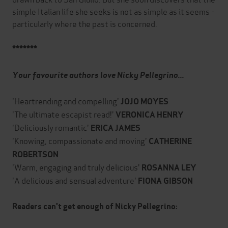
simple Italian life she seeks is not as simple as it seems -
particularly where the past is concerned.
*******
Your favourite authors love Nicky Pellegrino...
'Heartrending and compelling'
JOJO
MOYES
'The ultimate escapist read!'
VERONICA HENRY
'Deliciously romantic'
ERICA JAMES
'Knowing, compassionate and moving'
CATHERINE
ROBERTSON
'Warm, engaging and truly delicious'
ROSANNA LEY
'A delicious and sensual adventure'
FIONA GIBSON
Readers can't get enough of Nicky Pellegrino: