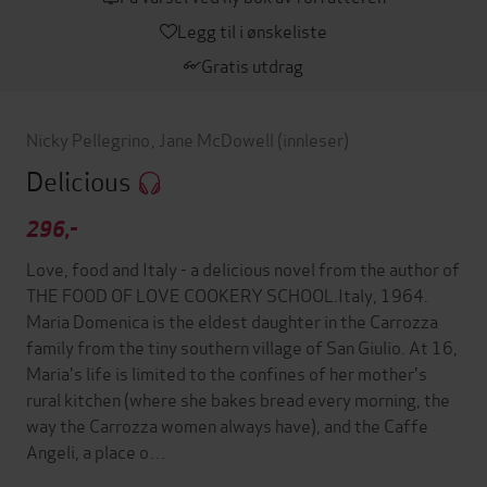
Legg til i ønskeliste
Gratis utdrag
Nicky Pellegrino
,
Jane McDowell
(innleser)
Delicious
296,-
Love, food and Italy - a delicious novel from the author of
THE FOOD OF LOVE COOKERY SCHOOL.Italy, 1964.
Maria Domenica is the eldest daughter in the Carrozza
family from the tiny southern village of San Giulio. At 16,
Maria's life is limited to the confines of her mother's
rural kitchen (where she bakes bread every morning, the
way the Carrozza women always have), and the Caffe
Angeli, a place o…