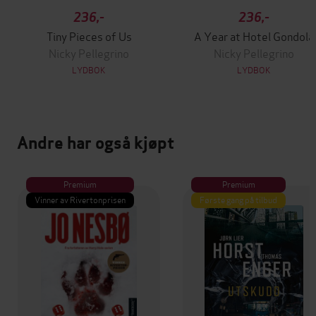
236,-
236,-
Tiny Pieces of Us
A Year at Hotel Gondola
Nicky Pellegrino
Nicky Pellegrino
LYDBOK
LYDBOK
Andre har også kjøpt
Premium
Premium
Vinner av Rivertonprisen
Første gang på tilbud