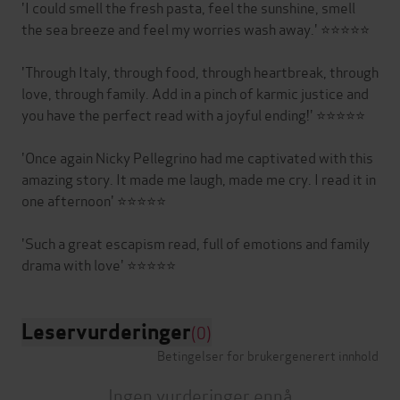
'I could smell the fresh pasta, feel the sunshine, smell
the sea breeze and feel my worries wash away.' ⭐⭐⭐⭐⭐
'Through Italy, through food, through heartbreak, through
love, through family. Add in a pinch of karmic justice and
you have the perfect read with a joyful ending!' ⭐⭐⭐⭐⭐
'Once again Nicky Pellegrino had me captivated with this
amazing story. It made me laugh, made me cry. I read it in
one afternoon' ⭐⭐⭐⭐⭐
'Such a great escapism read, full of emotions and family
Leservurderinger
(0)
Betingelser for brukergenerert innhold
Ingen vurderinger ennå