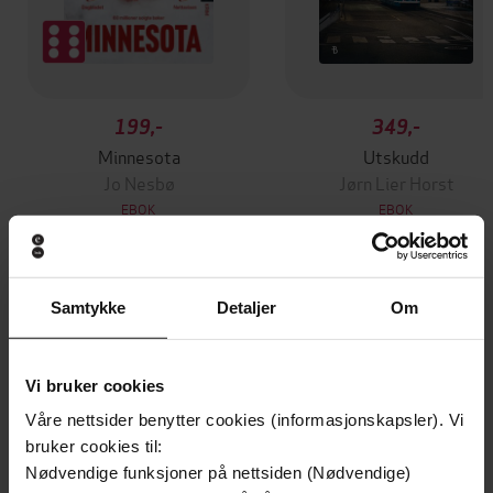
199,-
349,-
Minnesota
Utskudd
Jo Nesbø
Jørn Lier Horst
EBOK
EBOK
Samtykke
Detaljer
Om
Nicky Pellegrino
(forfatter),
Jane
Forfattere
McDowell
(innleser)
Vi bruker cookies
Orion
Forlag
Våre nettsider benytter cookies (informasjonskapsler). Vi
20.04.2023
Utgitt
bruker cookies til:
Nødvendige funksjoner på nettsiden (Nødvendige)
11:51
Lengde