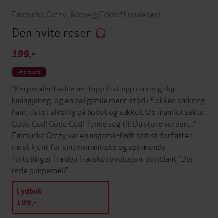
Emmuska Orczy
,
Ranveig Eckhoff
(innleser)
Den hvite rosen
199,-
Premium
"Korporalen hadde nettopp lest opp en kongelig
kunngjøring, og en del gamle menn stod i flokken omkring
ham, ristet alvorlig på hodet og sukket. De mumlet sakte:
Gode Gud! Gode Gud! Tenke seg til! Du store verden..."
Emmuska Orczy var en ungarsk-født britisk forfatter,
mest kjent for sine romantiske og spennende
fortellinger fra den franske revolusjon, deriblant "Den
røde pimpernell".
Lydbok
199,-