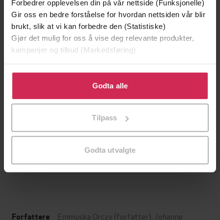
Forbedrer opplevelsen din på vår nettside (Funksjonelle)
Gir oss en bedre forståelse for hvordan nettsiden vår blir
brukt, slik at vi kan forbedre den (Statistiske)
Gjør det mulig for oss å vise deg relevante produkter,
kampanjer og tilbud (Markedsføring)
Klikk på «Godta alle» for å gi oss ditt samtykke til å
bruke cookies for alle disse formålene. Du kan også
Godta alle
tilpasse ditt samtykke til spesifikke formål ved å klikke
på «Tilpass». Du kan når som helst trekke tilbake eller
Tilpass
endre ditt samtykke.
129,-
129,-
Minnesota
Utskudd
Jo Nesbø
Jørn Lier Horst
Godta utvalgte
EBOK
EBOK
Emmuska Orczy
(forfatter),
Johanne
Forfattere