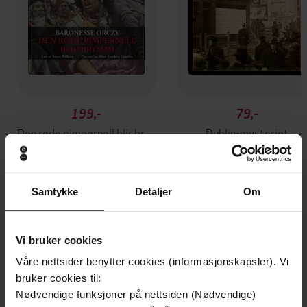
199,-
79,-
Den røde pimpernell blir brysom
Dublin-mysteriet
Emmuska Orczy
Emmuska Orczy
LYDBOK
LYDBOK
Samtykke
Detaljer
Om
Andre har også kjøpt
Vi bruker cookies
Våre nettsider benytter cookies (informasjonskapsler). Vi
Premium
Premium
bruker cookies til:
Vinner av Rivertonprisen
Første gang på tilbud
Nødvendige funksjoner på nettsiden (Nødvendige)