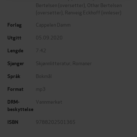
Bertelsen
(oversetter),
Othar Bertelsen
(oversetter),
Ranveig Eckhoff
(innleser)
Cappelen Damm
Forlag
05.09.2020
Utgitt
7:42
Lengde
Skjønnlitteratur
,
Romaner
Sjanger
Bokmål
Språk
mp3
Format
Vannmerket
DRM-
beskyttelse
9788202501365
ISBN