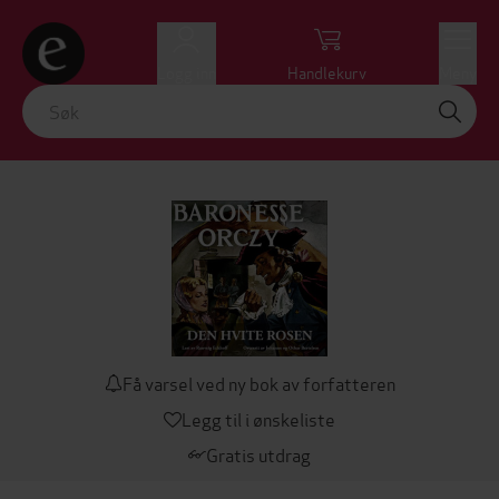
Logg inn
Handlekurv
Meny
Få varsel ved ny bok av forfatteren
Legg til i ønskeliste
Gratis utdrag