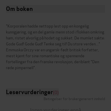
Om boken
"Korporalen hadde nettopp lest opp en kongelig
kunngjøring, og en del gamle menn stod i flokken omkring
ham, ristet alvorlig på hodet og sukket. De mumlet sakte:
Gode Gud! Gode Gud! Tenke seg til! Du store verden..."
Emmuska Orczy var en ungarsk-født britisk forfatter,
mest kjent for sine romantiske og spennende
fortellinger fra den franske revolusjon, deriblant "Den
røde pimpernell".
Leservurderinger
(0)
Betingelser for brukergenerert innhold
Ingen vurderinger ennå