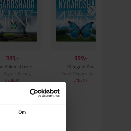
399,-
399,-
melblomsttreet
Mengele Zoo
rt Nygårdshaug
Gert Nygårdshaug
LYDBOK
LYDBOK
Om