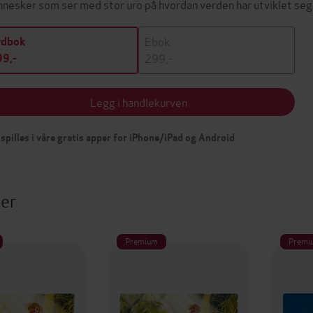
nesker som ser med stor uro på hvordan verden har utviklet s
Ebok
ydbok
299,-
9,-
Legg i handlekurven
spilles i våre gratis apper for iPhone/iPad og Android
ter
Premium
Premi