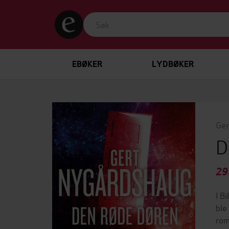
EBØKER
LYDBØKER
Ger
D
29
I B
ble
rom