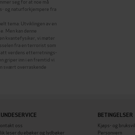
emmer seg for at noe må
ds- og naturforkjempere fra
elt tema: Utviklingen av en
lse. Men kan denne
en kvantefysiker, vi møter
sselen fra en terrorist som
 satt verdens etterretnings-
 griper inn i en fremtid vi
 en svært overraskende
KUNDESERVICE
BETINGELSER
ontakt oss
Kjøps- og bruksvi
lik leser du ebøker og lydbøker
Personvern