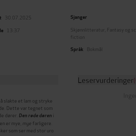
30.07.2025
Sjanger
t
Skjønnlitteratur
,
Fantasy og s
13:37
de
fiction
Bokmål
Språk
Leservurderinger
(
Inge
 å slakte et lam og stryke
øde. Dette var tegnet som
de dører.
i
Den røde døren
den er mye,
mye
farligere.
ker som ser med stor uro