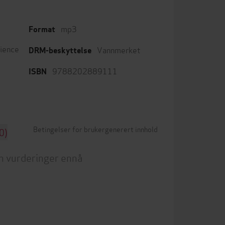
mp3
Format
cience
Vannmerket
DRM-beskyttelse
9788202889111
ISBN
Betingelser for brukergenerert innhold
0)
n vurderinger ennå