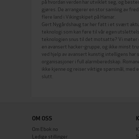
på hvordan verden har utviklet seg, og best
gjøres. De arrangerer en stor samling av fre
flere land i Vikingskipet på Hamar.
Gert Nygårdshaug tar her fatt i et svært aktu
teknologi som kan føre til vår egen utslette
teknologien snus til det motsatte? Vi møter 
en avansert hacker-gruppe, og ikke minst tru
ved hjelp av avansert kunstig intelligens har
organisasjoner i full alarmberedskap. Romanen
ikke kjenne og reiser viktige spørsmål, med
slutt.
OM OSS
Om Ebok.no
K
Ledige stillinger
S