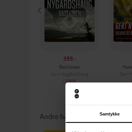
399,-
Bastionen
Hum
Gert Nygårdshaug
Gert 
LYDBOK
Andre har også kjøpt
Samtykke