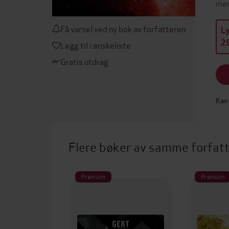
men
Få varsel ved ny bok av forfatteren
L
29
Legg til i ønskeliste
Gratis utdrag
Kan 
Flere bøker av samme forfat
Premium
Premium