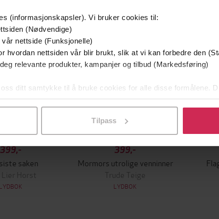
Premium
es (informasjonskapsler). Vi bruker cookies til:
ttsiden (Nødvendige)
 vår nettside (Funksjonelle)
r hvordan nettsiden vår blir brukt, slik at vi kan forbedre den (St
 deg relevante produkter, kampanjer og tilbud (Markedsføring)
 oss ditt samtykke til å bruke cookies for alle disse formålene. D
l ved å klikke på «Tilpass». Du kan når som helst trekke tilbake
Tilpass
399,-
399,-
siste saken
Mormors utrolige venninner
Fla
 Lier Horst
Trude Teige
LYDBOK
LYDBOK