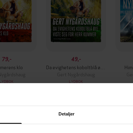
79,-
49,-
merens klo
Da evighetens koboltblå øye viste seg for herr Kummer
Him
Nygårdshaug
Gert Nygårdshaug
Ge
LYDBOK
LYDBOK
Detaljer