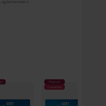
eg, og bestemmer s…
um
Premium
Pr
Vi anbefaler