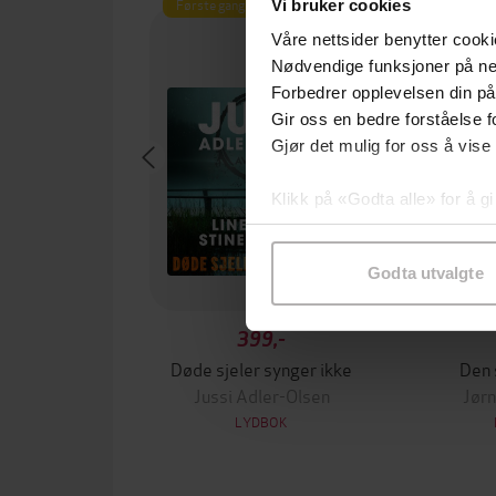
Første gang på tilbud
Vi bruker cookies
Våre nettsider benytter cooki
Nødvendige funksjoner på ne
Forbedrer opplevelsen din på
Gir oss en bedre forståelse fo
Gjør det mulig for oss å vise
Klikk på «Godta alle» for å gi
samtykke til spesifikke formå
Godta utvalgte
399,-
Døde sjeler synger ikke
Den 
Jussi Adler-Olsen
Jørn
LYDBOK