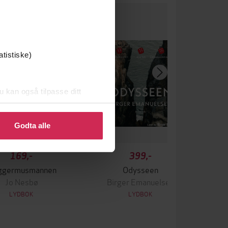
atistiske)
u kan også tilpasse ditt
 eller endre ditt samtykke.
Godta alle
169,-
399,-
ggermusmannen
Odysseen
Jo Nesbø
Birger Emanuelsen
LYDBOK
LYDBOK