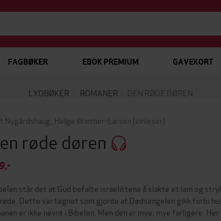
FAGBØKER
EBOK PREMIUM
GAVEKORT
LYDBØKER
ROMANER
DEN RØDE DØREN
t Nygårdshaug
,
Helge Winther-Larsen
(innleser)
en røde døren
9,-
ibelen står det at Gud befalte israelittene å slakte et lam og str
 røde. Dette var tegnet som gjorde at Dødsengelen gikk forbi hu
anen er ikke nevnt i Bibelen. Men den er mye, mye farligere. He