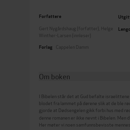
Forfattere
Utgit
Gert Nygårdshaug
(forfatter),
Helge
Leng
Winther-Larsen
(innleser)
Cappelen Damm
Forlag
Om boken
I Bibelen står det at Gud befalte israelittene
blodet fra lammet på dørene slik at de ble r
gjorde at Dødsengelen gikk forbi hus med rø
denne romanen er ikke nevnt i Bibelen. Men 
Her møter vi noen samfunnsbevisste mennes