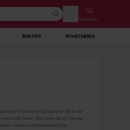
Logg inn
Handlekurv
BOKTIPS
NYHETSBREV
yke blodet fra lammet på dørene slik at de
s med røde dører. Den røde døren i denne
r møter vi noen samfunnsbevisste