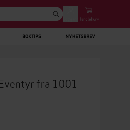
Logg inn
Handlekurv
BOKTIPS
NYHETSBREV
N
Eventyr fra 1001