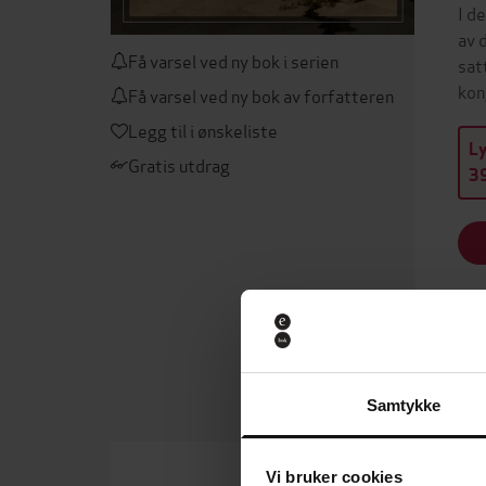
I d
av 
Få varsel ved ny bok i serien
sat
kon
Få varsel ved ny bok av forfatteren
Legg til i ønskeliste
L
Gratis utdrag
39
Kan 
Samtykke
Vi bruker cookies