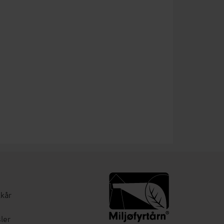
lkår
ler