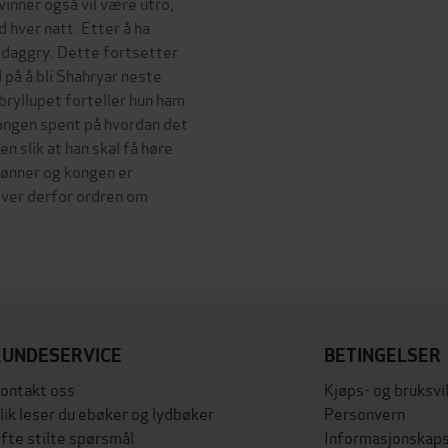
vinner også vil være utro,
d hver natt. Etter å ha
 daggry. Dette fortsetter
 på å bli Shahryar neste
 bryllupet forteller hun ham
kongen spent på hvordan det
n slik at han skal få høre
 sønner og kongen er
ver derfor ordren om
KUNDESERVICE
BETINGELSER
ontakt oss
Kjøps- og bruksvi
lik leser du ebøker og lydbøker
Personvern
fte stilte spørsmål
Informasjonskaps