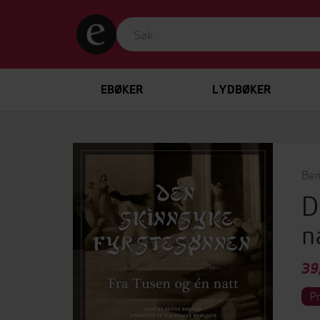
EBØKER
LYDBØKER
Ben
D
n
39
P