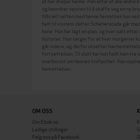
at han dreper henne. Han antar at alle andre k
og beordrer vesiren til å skaffe seg en ny bru
tilbrakt natten med henne henrettes hun ved
helt til visirens datter Scheherazade går med
kone. Hun har lagt en plan, og hver natt etter
historier. Hun sørger for at hver morgen er 
går videre, og derfor utsetter han henrettelse
fortsettelsen. Til slutt har hun født ham tre
overbevist om hennes trofasthet. Han opphe
henrettelsen.
OM OSS
Om Ebok.no
K
Ledige stillinger
S
Følg oss på Facebook
O