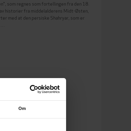
en", som regnes som fortellingen fra den 18.
av historier fra middelalderens Midt-Østen,
rter med at den persiske Shahryar, som er
ve…
Om