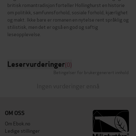
britisk romantradisjon forteller Hollinghurst en historie
om politikk, samfunnsforhold, sosiale forhold, kjærlighet
og makt. Ikke bare er romanen en nytelse rent språklig og
stilistisk, men det er også en god og saftig
leseopplevelse.
Leservurderinger
(0)
Betingelser for brukergenerert innhold
Ingen vurderinger ennå
OM OSS
Om Ebok.no
Ledige stillinger