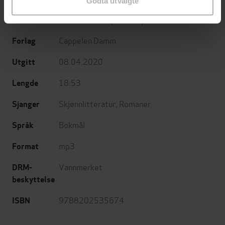
Godta utvalgte
(oversetter),
Kjell Risvik
(oversetter),
Haakon Strøm
(innleser)
Cappelen Damm
Forlag
08.04.2020
Utgitt
18:53
Lengde
Skjønnlitteratur
,
Romaner
Sjanger
Bokmål
Språk
mp3
Format
Vannmerket
DRM-
beskyttelse
9788202535674
ISBN