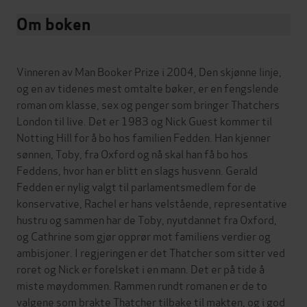
Om boken
Vinneren av Man Booker Prize i 2004, Den skjønne linje,
og en av tidenes mest omtalte bøker, er en fengslende
roman om klasse, sex og penger som bringer Thatchers
London til live. Det er 1983 og Nick Guest kommer til
Notting Hill for å bo hos familien Fedden. Han kjenner
sønnen, Toby, fra Oxford og nå skal han få bo hos
Feddens, hvor han er blitt en slags husvenn. Gerald
Fedden er nylig valgt til parlamentsmedlem for de
konservative, Rachel er hans velstående, representative
hustru og sammen har de Toby, nyutdannet fra Oxford,
og Cathrine som gjør opprør mot familiens verdier og
ambisjoner. I regjeringen er det Thatcher som sitter ved
roret og Nick er forelsket i en mann. Det er på tide å
miste møydommen. Rammen rundt romanen er de to
valgene som brakte Thatcher tilbake til makten, og i god