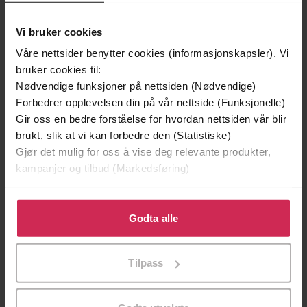
Vi bruker cookies
Våre nettsider benytter cookies (informasjonskapsler). Vi
bruker cookies til:
Nødvendige funksjoner på nettsiden (Nødvendige)
Forbedrer opplevelsen din på vår nettside (Funksjonelle)
Gir oss en bedre forståelse for hvordan nettsiden vår blir
brukt, slik at vi kan forbedre den (Statistiske)
Gjør det mulig for oss å vise deg relevante produkter,
kampanjer og tilbud (Markedsføring)
199,-
349,-
Minnesota
Utskudd
Klikk på «Godta alle» for å gi oss ditt samtykke til å
Jo Nesbø
Jørn Lier Horst
bruke cookies for alle disse formålene. Du kan også
Godta alle
EBOK
EBOK
tilpasse ditt samtykke til spesifikke formål ved å klikke
på «Tilpass». Du kan når som helst trekke tilbake eller
Tilpass
endre ditt samtykke.
Alan Hollinghurst
(forfatter),
Kari Risvik
Forfattere