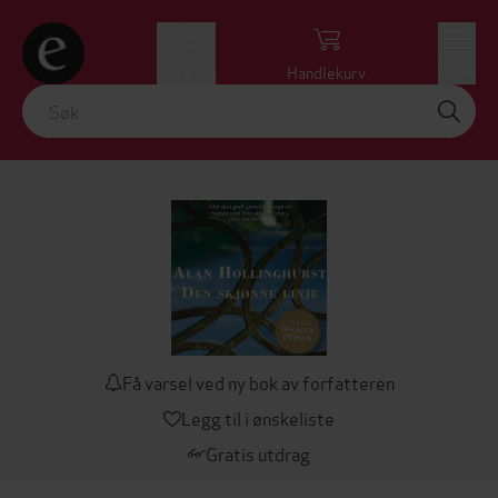
Logg inn
Handlekurv
Meny
Få varsel ved ny bok av forfatteren
Legg til i ønskeliste
Gratis utdrag