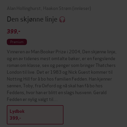
Alan Hollinghurst
,
Haakon Strøm
(innleser)
Den skjønne linje
399,-
Premium
Vinneren av Man Booker Prize i 2004, Den skjønne linje,
og en av tidenes mest omtalte bøker, er en fengslende
roman om klasse, sex og penger som bringer Thatchers
London til live. Det er 1983 og Nick Guest kommer til
Notting Hill for å bo hos familien Fedden. Han kjenner
sønnen, Toby, fra Oxford og nå skal han få bo hos
Feddens, hvor han er blitt en slags husvenn. Gerald
Fedden er nylig valgt til…
Lydbok
399,-